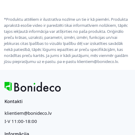
*Produktu attēliem ir ilustratīva nozīme un tie ir kā piemēri. Produkta
aprakstā esošie video ir paredzēti tikai informatīviem nolūkiem, tāpēc
tajos iekļautā informācija var atšķirties no paša produkta. Oriģinālo
preču krāsas, uzraksti, parametri, izmēri, izmēri, funkcijas un/vai
jebkuras citas īpašības to vizuālo īpašību dēļ var izskatīties savādāk
nekā patiesībā, tāpēc lūgums iepazīties ar preču specifikācijām, kas
norādītas preču kartēs. Ja jums ir kādi jautājumi, mēs vienmēr gaidām
jūsu pieprasījumu uz e-pastu. pa e-pastu klientiem@bonideco.lv.
Kontakti
klientiem@bonideco.lv
I-V 11:00-18:00
Informācija