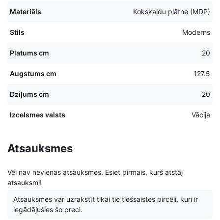
Materiāls
Kokskaidu plātne (MDP)
Stils
Moderns
Platums cm
20
Augstums cm
127.5
Dziļums cm
20
Izcelsmes valsts
Vācija
Atsauksmes
Vēl nav nevienas atsauksmes. Esiet pirmais, kurš atstāj
atsauksmi!
Atsauksmes var uzrakstīt tikai tie tiešsaistes pircēji, kuri ir
iegādājušies šo preci.