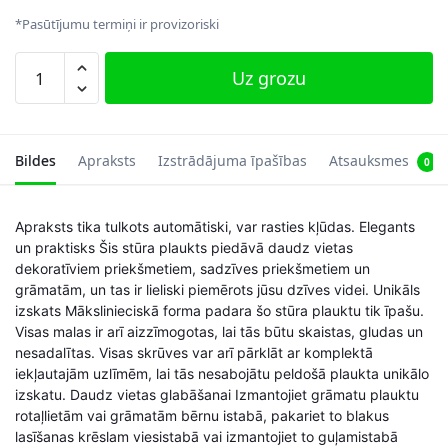
*Pasūtījumu termiņi ir provizoriski
Stūra
Uz grozu
plaukts,
pelēks
daudzums
Bildes
Apraksts
Izstrādājuma īpašības
Atsauksmes
0
Apraksts tika tulkots automātiski, var rasties kļūdas. Elegants
un praktisks Šis stūra plaukts piedāvā daudz vietas
dekoratīviem priekšmetiem, sadzīves priekšmetiem un
grāmatām, un tas ir lieliski piemērots jūsu dzīves videi. Unikāls
izskats Mākslinieciskā forma padara šo stūra plauktu tik īpašu.
Visas malas ir arī aizzīmogotas, lai tās būtu skaistas, gludas un
nesadalītas. Visas skrūves var arī pārklāt ar komplektā
iekļautajām uzlīmēm, lai tās nesabojātu peldošā plaukta unikālo
izskatu. Daudz vietas glabāšanai Izmantojiet grāmatu plauktu
rotaļlietām vai grāmatām bērnu istabā, pakariet to blakus
lasīšanas krēslam viesistabā vai izmantojiet to guļamistabā