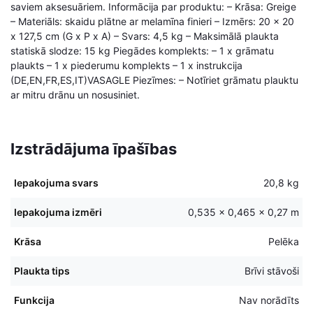
saviem aksesuāriem. Informācija par produktu: – Krāsa: Greige
– Materiāls: skaidu plātne ar melamīna finieri – Izmērs: 20 x 20
x 127,5 cm (G x P x A) – Svars: 4,5 kg – Maksimālā plaukta
statiskā slodze: 15 kg Piegādes komplekts: – 1 x grāmatu
plaukts – 1 x piederumu komplekts – 1 x instrukcija
(DE,EN,FR,ES,IT)VASAGLE Piezīmes: – Notīriet grāmatu plauktu
ar mitru drānu un nosusiniet.
Izstrādājuma īpašības
Iepakojuma svars
20,8 kg
Iepakojuma izmēri
0,535 × 0,465 × 0,27 m
Krāsa
Pelēka
Plaukta tips
Brīvi stāvoši
Funkcija
Nav norādīts