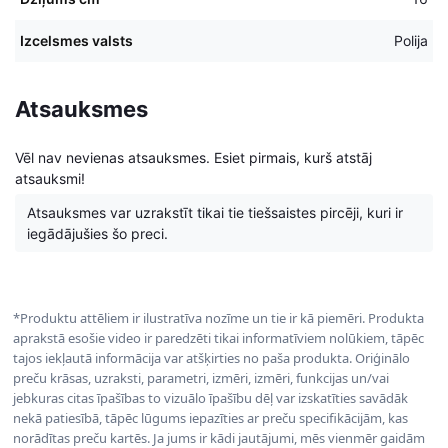
Izcelsmes valsts
Polija
Atsauksmes
Vēl nav nevienas atsauksmes. Esiet pirmais, kurš atstāj
atsauksmi!
Atsauksmes var uzrakstīt tikai tie tiešsaistes pircēji, kuri ir
iegādājušies šo preci.
*Produktu attēliem ir ilustratīva nozīme un tie ir kā piemēri. Produkta
aprakstā esošie video ir paredzēti tikai informatīviem nolūkiem, tāpēc
tajos iekļautā informācija var atšķirties no paša produkta. Oriģinālo
preču krāsas, uzraksti, parametri, izmēri, izmēri, funkcijas un/vai
jebkuras citas īpašības to vizuālo īpašību dēļ var izskatīties savādāk
nekā patiesībā, tāpēc lūgums iepazīties ar preču specifikācijām, kas
norādītas preču kartēs. Ja jums ir kādi jautājumi, mēs vienmēr gaidām