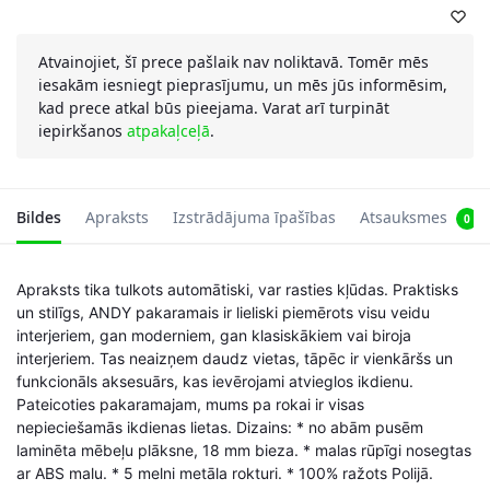
Atvainojiet, šī prece pašlaik nav noliktavā. Tomēr mēs
iesakām iesniegt pieprasījumu, un mēs jūs informēsim,
kad prece atkal būs pieejama. Varat arī turpināt
iepirkšanos
atpakaļceļā
.
Bildes
Apraksts
Izstrādājuma īpašības
Atsauksmes
0
Apraksts tika tulkots automātiski, var rasties kļūdas. Praktisks
un stilīgs, ANDY pakaramais ir lieliski piemērots visu veidu
interjeriem, gan moderniem, gan klasiskākiem vai biroja
interjeriem. Tas neaizņem daudz vietas, tāpēc ir vienkāršs un
funkcionāls aksesuārs, kas ievērojami atvieglos ikdienu.
Pateicoties pakaramajam, mums pa rokai ir visas
nepieciešamās ikdienas lietas. Dizains: * no abām pusēm
laminēta mēbeļu plāksne, 18 mm bieza. * malas rūpīgi nosegtas
ar ABS malu. * 5 melni metāla rokturi. * 100% ražots Polijā.