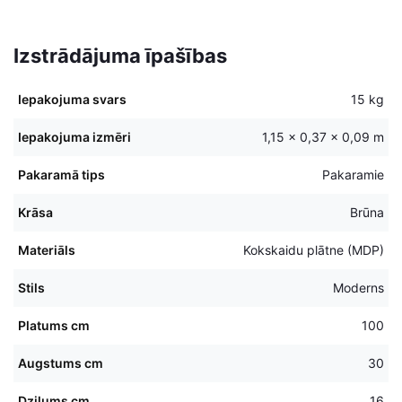
Izstrādājuma īpašības
Iepakojuma svars
15 kg
Iepakojuma izmēri
1,15 × 0,37 × 0,09 m
Pakaramā tips
Pakaramie
Krāsa
Brūna
Materiāls
Kokskaidu plātne (MDP)
Stils
Moderns
Platums cm
100
Augstums cm
30
Dziļums cm
16