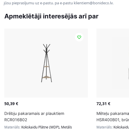
jūsu pieprasījumu uz e-pastu. pa e-pastu klientiem@bonideco.lv.
Apmeklētāji interesējās arī par
50,39
€
72,31
€
Drēbju pakaramais ar plauktiem
Mēteļu pakaramai
RCR016B02
HSR400B01, brū
Materiāls:
Kokskaidu Plātne (MDP), Metāls
Materiāls:
Kokskaidu