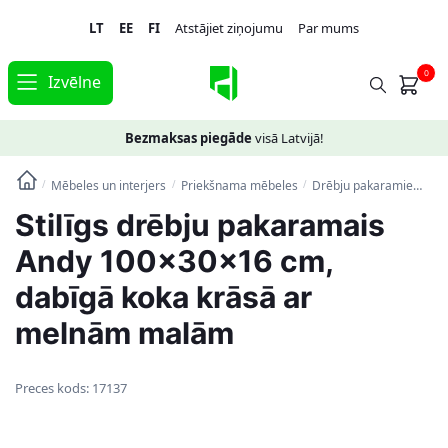
Skip
Skip
LT
EE
FI
Atstājiet ziņojumu
Par mums
to
to
navigation
content
0
Izvēlne
Bezmaksas piegāde
visā Latvijā!
Mēbeles un interjers
Priekšnama mēbeles
Drēbju pakaramie
Sti
/
/
/
Stilīgs drēbju pakaramais
Andy 100x30x16 cm,
dabīgā koka krāsā ar
melnām malām
Preces kods:
17137