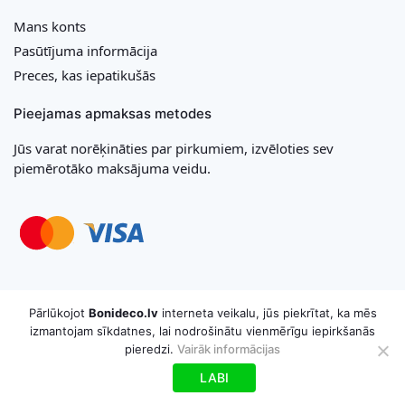
Mans konts
Pasūtījuma informācija
Preces, kas iepatikušās
Pieejamas apmaksas metodes
Jūs varat norēķināties par pirkumiem, izvēloties sev
piemērotāko maksājuma veidu.
Copyright © 2026 MB „Bonideco“. Visas tiesības aizsargātas
Pārlūkojot
Bonideco.lv
interneta veikalu, jūs piekrītat, ka mēs
izmantojam sīkdatnes, lai nodrošinātu vienmērīgu iepirkšanās
pieredzi.
Vairāk informācijas
LABI
Uz grozu