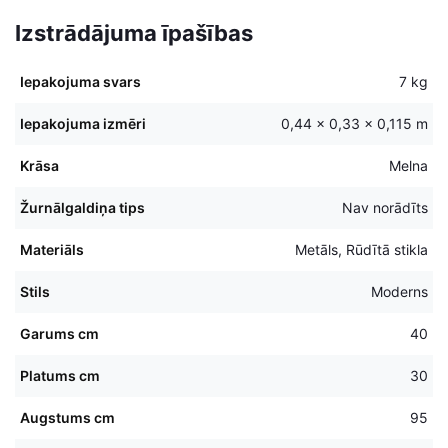
Izstrādājuma īpašības
Iepakojuma svars
7 kg
Iepakojuma izmēri
0,44 × 0,33 × 0,115 m
Krāsa
Melna
Žurnālgaldiņa tips
Nav norādīts
Materiāls
Metāls, Rūdītā stikla
Stils
Moderns
Garums cm
40
Platums cm
30
Augstums cm
95