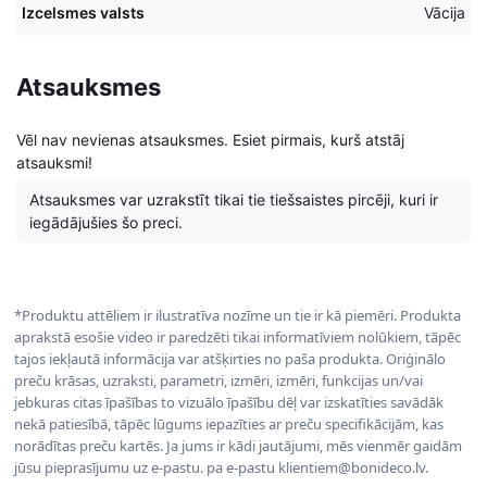
Izcelsmes valsts
Vācija
Atsauksmes
Vēl nav nevienas atsauksmes. Esiet pirmais, kurš atstāj
atsauksmi!
Atsauksmes var uzrakstīt tikai tie tiešsaistes pircēji, kuri ir
iegādājušies šo preci.
*Produktu attēliem ir ilustratīva nozīme un tie ir kā piemēri. Produkta
aprakstā esošie video ir paredzēti tikai informatīviem nolūkiem, tāpēc
tajos iekļautā informācija var atšķirties no paša produkta. Oriģinālo
preču krāsas, uzraksti, parametri, izmēri, izmēri, funkcijas un/vai
jebkuras citas īpašības to vizuālo īpašību dēļ var izskatīties savādāk
nekā patiesībā, tāpēc lūgums iepazīties ar preču specifikācijām, kas
norādītas preču kartēs. Ja jums ir kādi jautājumi, mēs vienmēr gaidām
jūsu pieprasījumu uz e-pastu. pa e-pastu klientiem@bonideco.lv.