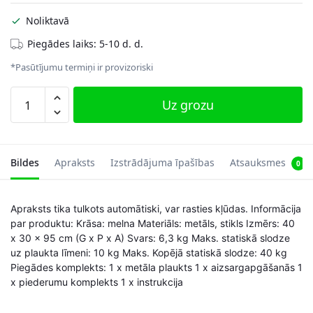
Noliktavā
Piegādes laiks: 5-10 d. d.
*Pasūtījumu termiņi ir provizoriski
Stāvošs
Uz grozu
plaukts
ar
4
plauktiem
Bildes
Apraksts
Izstrādājuma īpašības
Atsauksmes
0
no
melna
Apraksts tika tulkots automātiski, var rasties kļūdas. Informācija
rūdīta
par produktu: Krāsa: melna Materiāls: metāls, stikls Izmērs: 40
stikla
x 30 x 95 cm (G x P x A) Svars: 6,3 kg Maks. statiskā slodze
daudzums
uz plaukta līmeni: 10 kg Maks. Kopējā statiskā slodze: 40 kg
Piegādes komplekts: 1 x metāla plaukts 1 x aizsargapgāšanās 1
x piederumu komplekts 1 x instrukcija