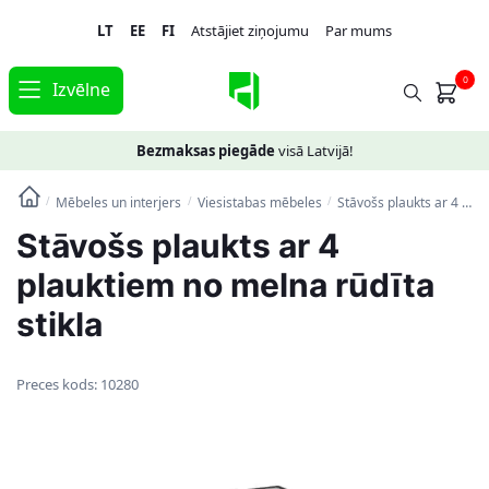
Skip
Skip
LT
EE
FI
Atstājiet ziņojumu
Par mums
to
to
navigation
content
0
Izvēlne
Bezmaksas piegāde
visā Latvijā!
Mēbeles un interjers
Viesistabas mēbeles
Stāvošs plaukts ar 4 plauktiem no melna rūdīta stikla
/
/
/
Stāvošs plaukts ar 4
plauktiem no melna rūdīta
stikla
Preces kods:
10280