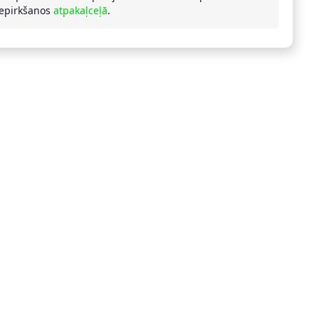
iepirkšanos
atpakaļceļā
.