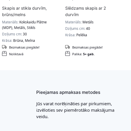
Skapis ar stikla durvīm,
Slēdzams skapis ar 2
brūns/melns
durvīm
Materiāls:
Kokskaidu Plātne
Materiāls:
Metāls
(MDP), Metāls, Stikls
Dziļums cm:
40
Dziļums cm:
30
Krāsa:
Pelēka
Krāsa:
Brūna, Melna
Bezmaksas piegāde!
Bezmaksas piegāde!
Noliktavā
Palika:
5+ gab.
Pieejamas apmaksas metodes
Jūs varat norēķināties par pirkumiem,
izvēloties sev piemērotāko maksājuma
veidu.