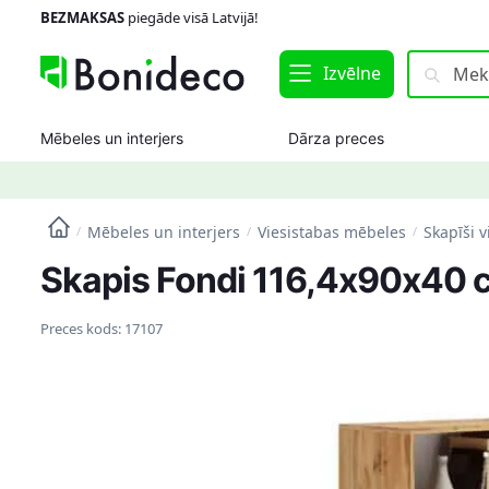
Skip
Skip
BEZMAKSAS
piegāde visā Latvijā!
to
to
navigation
content
Meklēt:
Meklēt
Izvēlne
Mēbeles un interjers
Dārza preces
Mēbeles un interjers
Viesistabas mēbeles
Skapīši v
/
/
/
Skapis Fondi 116,4x90x40 
Preces kods:
17107