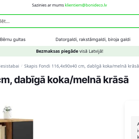
Sazinies ar mums
klientiem@bonideco.lv
Bērnu gultas
Datorgaldi, rakstāmgaldi, biroja galdi
Bezmaksas piegāde
visā Latvijā!
iesistabai
Skapis Fondi 116,4x90x40 cm, dabīgā koka/melnā krās
/
cm, dabīgā koka/melnā krāsā