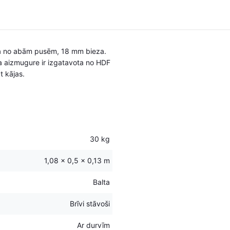
ēta no abām pusēm, 18 mm bieza.
a aizmugure ir izgatavota no HDF
t kājas.
30 kg
1,08 × 0,5 × 0,13 m
Balta
Brīvi stāvoši
Ar durvīm