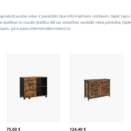
 aprakstā esošie video ir paredzēti tikai informatīviem nolūkiem, tāpēc tajos
tas īpašības to vizuālo īpašību dēļ var izskatīties savādāk nekā patiesībā, tāp
-pastu. pa e-pastu klientiem@bonideco.lv.
75,60
€
124,40
€