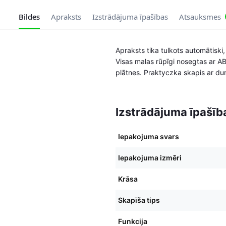
Bildes
Apraksts
Izstrādājuma īpašības
Atsauksmes
Apraksts tika tulkots automātisk
Visas malas rūpīgi nosegtas ar A
plātnes. Praktyczka skapis ar durv
Izstrādājuma īpašīb
Iepakojuma svars
Iepakojuma izmēri
Krāsa
Skapīša tips
Funkcija