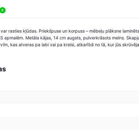
0
i, var rasties kļūdas. Priekšpuse un korpuss – mēbeļu plāksne lamin
BS apmalēm. Metāla kājas, 14 cm augsts, pulverkrāsots melns. Skapj
īm, kas atveras pa labi vai pa kreisi, atkarībā no tā, kur jūs skrūvēja
as