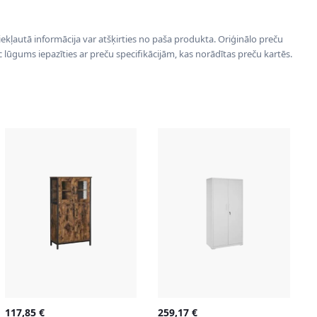
 iekļautā informācija var atšķirties no paša produkta. Oriģinālo preču
ēc lūgums iepazīties ar preču specifikācijām, kas norādītas preču kartēs.
117,85
€
259,17
€