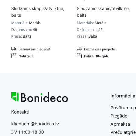
Slēdzams skapis/atvilktne,
Slēdzams skapis/atvilktne,
balts
balts
Materiāls:
Metāls
Materiāls:
Metāls
Dziļums cm:
46
Dziļums cm:
45
Krāsa:
Balta
Krāsa:
Balta
Bezmaksas piegāde!
Bezmaksas piegāde!
Noliktavā
Palika:
10+ gab.
Informācija
Privātuma p
Kontakti
Piegāde
klientiem@bonideco.lv
Apmaksa
I-V 11:00-18:00
Preču atgri