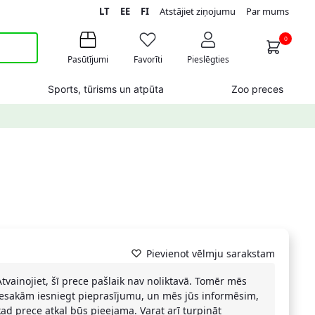
LT
EE
FI
Atstājiet ziņojumu
Par mums
0
Pasūtījumi
Favorīti
Pieslēgties
Sports, tūrisms un atpūta
Zoo preces
ā
Pievienot vēlmju sarakstam
Atvainojiet, šī prece pašlaik nav noliktavā. Tomēr mēs
iesakām iesniegt pieprasījumu, un mēs jūs informēsim,
kad prece atkal būs pieejama. Varat arī turpināt