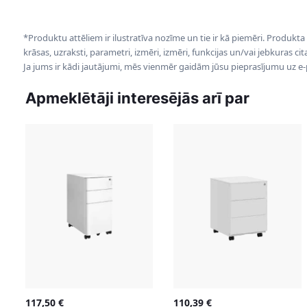
*Produktu attēliem ir ilustratīva nozīme un tie ir kā piemēri. Produkta
krāsas, uzraksti, parametri, izmēri, izmēri, funkcijas un/vai jebkuras ci
Ja jums ir kādi jautājumi, mēs vienmēr gaidām jūsu pieprasījumu uz e
Apmeklētāji interesējās arī par
117,50
€
110,39
€