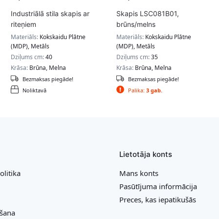
Industriālā stila skapis ar
Skapis LSC081B01,
riteņiem
brūns/melns
Materiāls:
Kokskaidu Plātne
Materiāls:
Kokskaidu Plātne
(MDP), Metāls
(MDP), Metāls
Dziļums cm:
40
Dziļums cm:
35
Krāsa:
Brūna, Melna
Krāsa:
Brūna, Melna
Bezmaksas piegāde!
Bezmaksas piegāde!
Noliktavā
Palika:
3 gab.
Lietotāja konts
olitika
Mans konts
Pasūtījuma informācija
Preces, kas iepatikušās
ešana