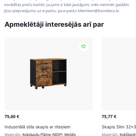
norādītas preču kartēs. Ja jums ir kādi jautājumi, mēs vienmēr gaidām
jūsu pieprasījumu uz e-pastu. pa e-pastu klientiem@bonideco.lv.
Apmeklētāji interesējās arī par
75,60
€
75,77
€
Industriālā stila skapis ar riteņiem
Skapis Slim 32x
Materiāls:
Kokskaidu Plātne (MDP), Metāls
Materiāls:
Kokšķiedr