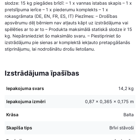
slodze: 15 kg piegādes brīdī: – 1 x vannas istabas skapis – 1 x
pretslīpuma ierīce – 1 x piederumu komplekts – 1 x
rokasgrāmata (DE, EN, FR, ES, IT) Piezīmes: – Drošības
apsvērumu dēļ bērniem nav atļauts kāpt uz izstrādājuma vai
spēlēties ar to ar to – Produkta maksimālā statiskā slodze ir 15
kg. Nepārsniedziet šo maksimālo svaru. – Piestipriniet šo
izstrādājumu pie sienas ar komplektā iekļauto pretapgāšanās
stiprinājumu, lai nodrošinātu drošu lietošanu.
Izstrādājuma īpašības
Iepakojuma svars
14,2 kg
Iepakojuma izmēri
0,87 × 0,365 × 0,175 m
Krāsa
Balta
Skapīša tips
Brīvi stāvoši