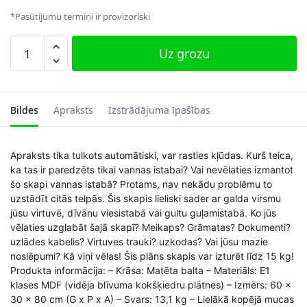
*Pasūtījumu termiņi ir provizoriski
Skapis,
Uz grozu
balts
daudzums
Bildes
Apraksts
Izstrādājuma īpašības
Apraksts tika tulkots automātiski, var rasties kļūdas. Kurš teica,
ka tas ir paredzēts tikai vannas istabai? Vai nevēlaties izmantot
šo skapi vannas istabā? Protams, nav nekādu problēmu to
uzstādīt citās telpās. Šis skapis lieliski sader ar galda virsmu
jūsu virtuvē, dīvānu viesistabā vai gultu guļamistabā. Ko jūs
vēlaties uzglabāt šajā skapī? Meikaps? Grāmatas? Dokumenti?
uzlādes kabelis? Virtuves trauki? uzkodas? Vai jūsu mazie
noslēpumi? Kā viņi vēlas! Šis plāns skapis var izturēt līdz 15 kg!
Produkta informācija: – Krāsa: Matēta balta – Materiāls: E1
klases MDF (vidēja blīvuma kokšķiedru plātnes) – Izmērs: 60 x
30 x 80 cm (G x P x A) – Svars: 13,1 kg – Lielākā kopējā mucas