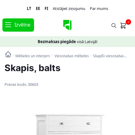
Skip
Skip
LT
EE
FI
Atstājiet ziņojumu
Par mums
to
to
navigation
content
0
Izvēlne
Bezmaksas piegāde
visā Latvijā!
Mēbeles un interjers
Viesistabas mēbeles
Skapīši viesistabai
Skap
/
/
/
Skapis, balts
Preces kods:
30603