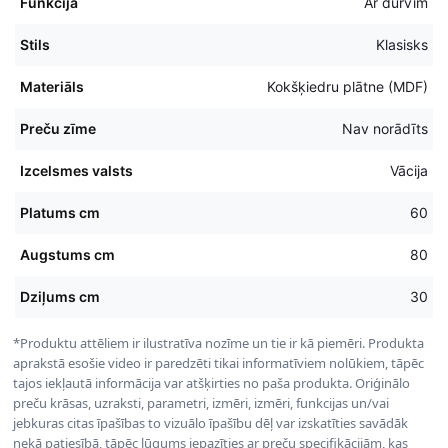
Funkcija
Ar durvīm
Stils
Klasisks
Materiāls
Kokšķiedru plātne (MDF)
Preču zīme
Nav norādīts
Izcelsmes valsts
Vācija
Platums cm
60
Augstums cm
80
Dziļums cm
30
*Produktu attēliem ir ilustratīva nozīme un tie ir kā piemēri. Produkta
aprakstā esošie video ir paredzēti tikai informatīviem nolūkiem, tāpēc
tajos iekļautā informācija var atšķirties no paša produkta. Oriģinālo
preču krāsas, uzraksti, parametri, izmēri, izmēri, funkcijas un/vai
jebkuras citas īpašības to vizuālo īpašību dēļ var izskatīties savādāk
nekā patiesībā, tāpēc lūgums iepazīties ar preču specifikācijām, kas