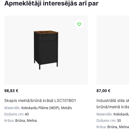
Apmeklētāji interesējās arī par
98,83
€
87,00
€
Skapis melnā/brūnā krāsā LSC101B01
Industriālā stila s
brūnā/melnā krā
Materiāls:
Kokskaidu Plātne (MDP), Metāls
Dziļums cm:
40
Materiāls:
Kokskaidu
Krāsa:
Brūna, Melna
Dziļums cm:
30
Krāsa:
Brūna, Melna