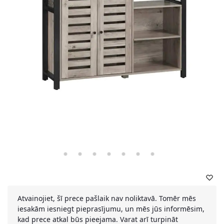
Atvainojiet, šī prece pašlaik nav noliktavā. Tomēr mēs
iesakām iesniegt pieprasījumu, un mēs jūs informēsim,
kad prece atkal būs pieejama. Varat arī turpināt