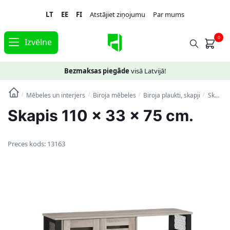
Skip
Skip
LT
EE
FI
Atstājiet ziņojumu
Par mums
to
to
navigation
content
0
Izvēlne
Bezmaksas piegāde
visā Latvijā!
Mēbeles un interjers
Biroja mēbeles
Biroja plaukti, skapji
Skapis 110 x 33 x 75 cm.
/
/
/
/
Skapis 110 x 33 x 75 cm.
Preces kods:
13163