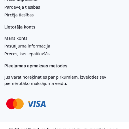
Pārdevēja tiesības
Pircēja tiesības
Lietotāja konts
Mans konts
Pasūtījuma informācija
Preces, kas iepatikušās
Pieejamas apmaksas metodes
Jūs varat norēķināties par pirkumiem, izvēloties sev
piemērotāko maksājuma veidu.
Copyright © 2026 MB „Bonideco“. Visas tiesības aizsargātas