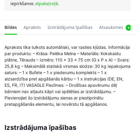
iepirkšanos
atpakaļceļā
.
Bildes
Apraksts
Izstrādājuma īpašības
Atsauksmes
0
Apraksts tika tulkots automātiski, var rasties kļūdas. Informācija
par produktu: – Krāsa: Pelēka Melna – Materiāls: Kokskaidu
plātne, Tērauds – Izmērs: 110 x 33 x 75 cm (G x P x A) – Svars:
25,8 kg – Maksimālā statiskā virsmas slodze: 30 kg Iepakojuma
saturs: – 1 x Bufete – 1 x piederumu komplekts – 1 x
aizsardzība pret apgāšanās kārbu – 1 x instrukcijas (DE, EN,
ES, FR, IT) VASAGLE Piezīmes: – Drošības apsvērumu dēļ
bērniem nav atļauts kāpt vai spēlēties ar izstrādājumu. –
Pievienojiet šo izstrādājumu sienas ar piestiprinātu
pretapgāšanās elementu, lai novērstu tā apgāšanos.
Izstrādājuma īpašības