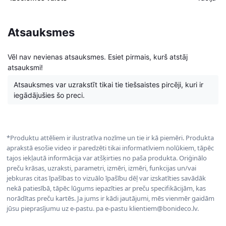
Atsauksmes
Vēl nav nevienas atsauksmes. Esiet pirmais, kurš atstāj
atsauksmi!
Atsauksmes var uzrakstīt tikai tie tiešsaistes pircēji, kuri ir
iegādājušies šo preci.
*Produktu attēliem ir ilustratīva nozīme un tie ir kā piemēri. Produkta
aprakstā esošie video ir paredzēti tikai informatīviem nolūkiem, tāpēc
tajos iekļautā informācija var atšķirties no paša produkta. Oriģinālo
preču krāsas, uzraksti, parametri, izmēri, izmēri, funkcijas un/vai
jebkuras citas īpašības to vizuālo īpašību dēļ var izskatīties savādāk
nekā patiesībā, tāpēc lūgums iepazīties ar preču specifikācijām, kas
norādītas preču kartēs. Ja jums ir kādi jautājumi, mēs vienmēr gaidām
jūsu pieprasījumu uz e-pastu. pa e-pastu klientiem@bonideco.lv.