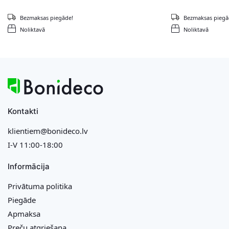
Bezmaksas piegāde!
Bezmaksas piegā
Noliktavā
Noliktavā
Kontakti
klientiem@bonideco.lv
I-V 11:00-18:00
Informācija
Privātuma politika
Piegāde
Apmaksa
Preču atgriešana