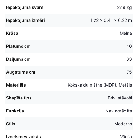
Iepakojuma svars
27,9 kg
Iepakojuma izmēri
1,22 × 0,41 × 0,22 m
Krāsa
Melna
Platums cm
110
Dziļums cm
33
Augstums cm
75
Materiāls
Kokskaidu plātne (MDP), Metāls
Skapīša tips
Brīvi stāvoši
Funkcija
Nav norādīts
Stils
Moderns
Izcelsmes valsts
Vācija