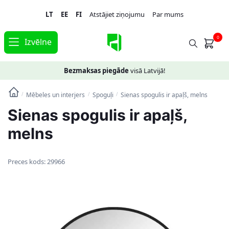
Skip
Skip
LT
EE
FI
Atstājiet ziņojumu
Par mums
to
to
navigation
content
0
Izvēlne
Bezmaksas piegāde
visā Latvijā!
Mēbeles un interjers
Spoguļi
Sienas spogulis ir apaļš, melns
/
/
/
Sienas spogulis ir apaļš,
melns
Preces kods:
29966