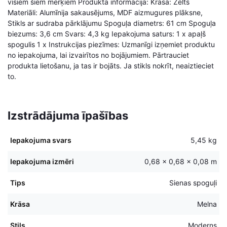
visiem šiem mērķiem Produkta informācija: Krāsa: Zelts
Materiāli: Alumīnija sakausējums, MDF aizmugures plāksne,
Stikls ar sudraba pārklājumu Spoguļa diametrs: 61 cm Spoguļa
biezums: 3,6 cm Svars: 4,3 kg Iepakojuma saturs: 1 x apaļš
spogulis 1 x Instrukcijas piezīmes: Uzmanīgi izņemiet produktu
no iepakojuma, lai izvairītos no bojājumiem. Pārtrauciet
produkta lietošanu, ja tas ir bojāts. Ja stikls nokrīt, neaiztieciet
to.
Izstrādājuma īpašības
Iepakojuma svars
5,45 kg
Iepakojuma izmēri
0,68 × 0,68 × 0,08 m
Tips
Sienas spoguļi
Krāsa
Melna
Stils
Moderns