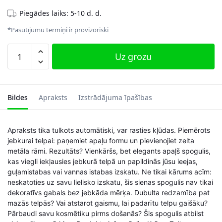
Piegādes laiks: 5-10 d. d.
*Pasūtījumu termiņi ir provizoriski
Sienas
Uz grozu
spogulis
ir
apaļš,
melns
Bildes
Apraksts
Izstrādājuma īpašības
daudzums
Apraksts tika tulkots automātiski, var rasties kļūdas. Piemērots
jebkurai telpai: paņemiet apaļu formu un pievienojiet zelta
metāla rāmi. Rezultāts? Vienkāršs, bet elegants apaļš spogulis,
kas viegli iekļausies jebkurā telpā un papildinās jūsu ieejas,
guļamistabas vai vannas istabas izskatu. Ne tikai kārums acīm:
neskatoties uz savu lielisko izskatu, šis sienas spogulis nav tikai
dekoratīvs gabals bez jebkāda mērķa. Dubulta redzamība pat
mazās telpās? Vai atstarot gaismu, lai padarītu telpu gaišāku?
Pārbaudi savu kosmētiku pirms došanās? Šis spogulis atbilst