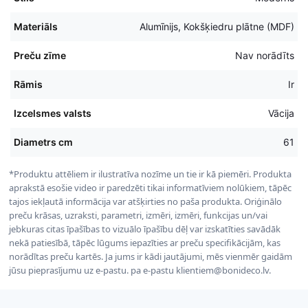
Materiāls
Alumīnijs, Kokšķiedru plātne (MDF)
Preču zīme
Nav norādīts
Rāmis
Ir
Izcelsmes valsts
Vācija
Diametrs cm
61
*Produktu attēliem ir ilustratīva nozīme un tie ir kā piemēri. Produkta
aprakstā esošie video ir paredzēti tikai informatīviem nolūkiem, tāpēc
tajos iekļautā informācija var atšķirties no paša produkta. Oriģinālo
preču krāsas, uzraksti, parametri, izmēri, izmēri, funkcijas un/vai
jebkuras citas īpašības to vizuālo īpašību dēļ var izskatīties savādāk
nekā patiesībā, tāpēc lūgums iepazīties ar preču specifikācijām, kas
norādītas preču kartēs. Ja jums ir kādi jautājumi, mēs vienmēr gaidām
jūsu pieprasījumu uz e-pastu. pa e-pastu klientiem@bonideco.lv.