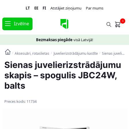
Skip
Skip
LT
EE
FI
Atstājiet ziņojumu
Par mums
to
to
navigation
content
0
Izvēlne
Bezmaksas piegāde
visā Latvijā!
Aksesuāri, rotaslietas
Juvelierizstrādājumu kastīte
Sienas juvelierizstrādājumu skapis – spogulis JBC24W, balts
/
/
/
Sienas juvelierizstrādājumu
skapis – spogulis JBC24W,
balts
Preces kods:
11734