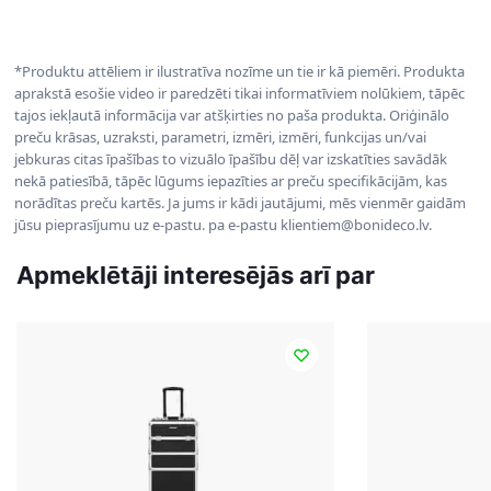
*Produktu attēliem ir ilustratīva nozīme un tie ir kā piemēri. Produkta
aprakstā esošie video ir paredzēti tikai informatīviem nolūkiem, tāpēc
tajos iekļautā informācija var atšķirties no paša produkta. Oriģinālo
preču krāsas, uzraksti, parametri, izmēri, izmēri, funkcijas un/vai
jebkuras citas īpašības to vizuālo īpašību dēļ var izskatīties savādāk
nekā patiesībā, tāpēc lūgums iepazīties ar preču specifikācijām, kas
norādītas preču kartēs. Ja jums ir kādi jautājumi, mēs vienmēr gaidām
jūsu pieprasījumu uz e-pastu. pa e-pastu klientiem@bonideco.lv.
Apmeklētāji interesējās arī par