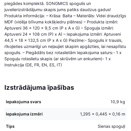
piegādes komplektā. SONGMICS spogulis un
juvelierizstrādājumu skapis jums patiks daudzus gadus!
Produkta informācija: – Krāsa: Balta – Materiāls: Videi draudzīgs
MDF (vidēja blīvuma kokšķiedru plātnes) – Produkta izmēri:
Aptuveni 36 x 120 x 9,5 cm (P x A x G) – Spoguļa izmēri:
Aptuveni 24 x 108 cm (P) x A) – Iepakojuma izmēri: Aptuveni
44,5 x 18 x 132,5 cm (P x A x G) Piezīme:- Spogulis ir trausls,
rīkojieties uzmanīgi un neļaujiet skapim apgāzties, lai nesaplīstu
spogulis. – Piegādāts bez rotaslietām Iepakojuma saturs:- 1 x
Spoguļu rotaslietu skapis (ar skrūvēm un enkuriem)- 1 x
Instrukcija (DE, FR, EN, ES, IT)
Izstrādājuma īpašības
Iepakojuma svars
10,9 kg
Iepakojuma izmēri
1,295 × 0,445 × 0,16 m
Tips
Sienas spoguļi