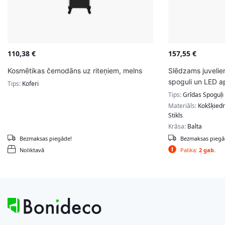
110,38
€
157,55
€
Kosmētikas čemodāns uz riteņiem, melns
Slēdzams juvelie
spoguli un LED 
Tips:
Koferi
Tips:
Grīdas Spoguļi
Materiāls:
Kokšķiedr
Stikls
Krāsa:
Balta
Bezmaksas piegāde!
Bezmaksas piegā
Noliktavā
Palika:
2 gab.