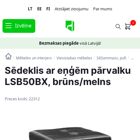
Skip
Skip
LT
EE
FI
Atstājiet ziņojumu
Par mums
to
to
navigation
content
0
Izvēlne
Bezmaksas piegāde
visā Latvijā!
Mēbeles un interjers
Viesistabas mēbeles
Sēžammaisi, pufi
Sēde
/
/
/
/
Sēdeklis ar eņģēm pārvalku
LSB50BX, brūns/melns
Preces kods:
22312