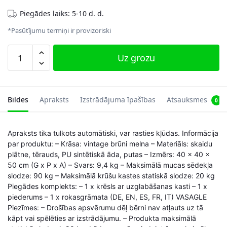
Piegādes laiks: 5-10 d. d.
*Pasūtījumu termiņi ir provizoriski
Sēdeklis
Uz grozu
ar
eņģēm
pārvalku
LSB50BX,
Bildes
Apraksts
Izstrādājuma īpašības
Atsauksmes
0
brūns/melns
daudzums
Apraksts tika tulkots automātiski, var rasties kļūdas. Informācija
par produktu: – Krāsa: vintage brūni melna – Materiāls: skaidu
plātne, tērauds, PU sintētiskā āda, putas – Izmērs: 40 x 40 x
50 cm (G x P x A) – Svars: 9,4 kg – Maksimālā mucas sēdekļa
slodze: 90 kg – Maksimālā krūšu kastes statiskā slodze: 20 kg
Piegādes komplekts: – 1 x krēsls ar uzglabāšanas kasti – 1 x
piederums – 1 x rokasgrāmata (DE, EN, ES, FR, IT) VASAGLE
Piezīmes: – Drošības apsvērumu dēļ bērni nav atļauts uz tā
kāpt vai spēlēties ar izstrādājumu. – Produkta maksimālā