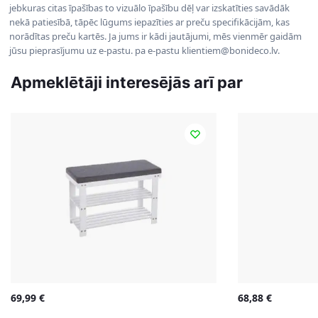
jebkuras citas īpašības to vizuālo īpašību dēļ var izskatīties savādāk
nekā patiesībā, tāpēc lūgums iepazīties ar preču specifikācijām, kas
norādītas preču kartēs. Ja jums ir kādi jautājumi, mēs vienmēr gaidām
jūsu pieprasījumu uz e-pastu. pa e-pastu klientiem@bonideco.lv.
Apmeklētāji interesējās arī par
69,99
€
68,88
€