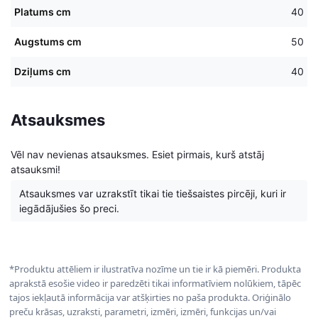
Platums cm
40
Augstums cm
50
Dziļums cm
40
Atsauksmes
Vēl nav nevienas atsauksmes. Esiet pirmais, kurš atstāj
atsauksmi!
Atsauksmes var uzrakstīt tikai tie tiešsaistes pircēji, kuri ir
iegādājušies šo preci.
*Produktu attēliem ir ilustratīva nozīme un tie ir kā piemēri. Produkta
aprakstā esošie video ir paredzēti tikai informatīviem nolūkiem, tāpēc
tajos iekļautā informācija var atšķirties no paša produkta. Oriģinālo
preču krāsas, uzraksti, parametri, izmēri, izmēri, funkcijas un/vai