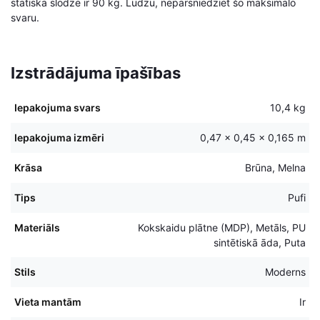
statiskā slodze ir 90 kg. Lūdzu, nepārsniedziet šo maksimālo
svaru.
Izstrādājuma īpašības
Iepakojuma svars
10,4 kg
Iepakojuma izmēri
0,47 × 0,45 × 0,165 m
Krāsa
Brūna, Melna
Tips
Pufi
Materiāls
Kokskaidu plātne (MDP), Metāls, PU
sintētiskā āda, Puta
Stils
Moderns
Vieta mantām
Ir