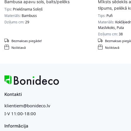
Bambusa apavu sols, balts/pelēks
Mīksts sēdeklis 
tilpums, pelēkā k
Tips:
Priekšnama Soliņš
Materiāls:
Bambuss
Tips:
Pufi
Dziļums cm:
29
Materiāls:
Kokšķiedr
Masīvkoks, Puta
Dziļums cm:
38
Bezmaksas piegāde!
Bezmaksas piegā
Noliktavā
Noliktavā
Kontakti
klientiem@bonideco.lv
I-V 11:00-18:00
Informācija