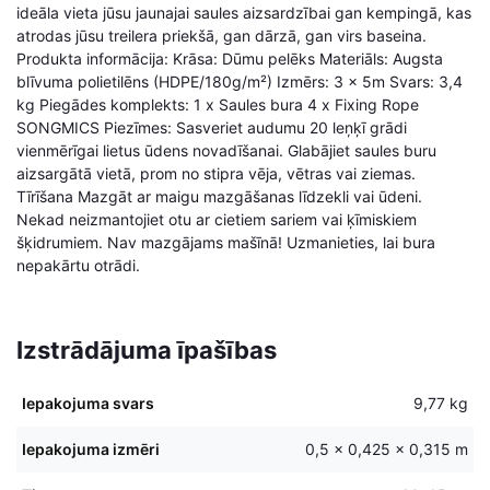
ideāla vieta jūsu jaunajai saules aizsardzībai gan kempingā, kas
atrodas jūsu treilera priekšā, gan dārzā, gan virs baseina.
Produkta informācija: Krāsa: Dūmu pelēks Materiāls: Augsta
blīvuma polietilēns (HDPE/180g/m²) Izmērs: 3 x 5m Svars: 3,4
kg Piegādes komplekts: 1 x Saules bura 4 x Fixing Rope
SONGMICS Piezīmes: Sasveriet audumu 20 leņķī grādi
vienmērīgai lietus ūdens novadīšanai. Glabājiet saules buru
aizsargātā vietā, prom no stipra vēja, vētras vai ziemas.
Tīrīšana Mazgāt ar maigu mazgāšanas līdzekli vai ūdeni.
Nekad neizmantojiet otu ar cietiem sariem vai ķīmiskiem
šķidrumiem. Nav mazgājams mašīnā! Uzmanieties, lai bura
nepakārtu otrādi.
Izstrādājuma īpašības
Iepakojuma svars
9,77 kg
Iepakojuma izmēri
0,5 × 0,425 × 0,315 m