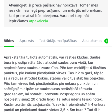
Atvainojiet, šī prece pašlaik nav noliktavā. Tomēr mēs
iesakām iesniegt pieprasījumu, un mēs jūs informēsim,
kad prece atkal būs pieejama. Varat arī turpināt
iepirkšanos
atpakaļceļā
.
Bildes
Apraksts
Izstrādājuma īpašības
Atsauksmes
0
Apraksts tika tulkots automātiski, var rasties kļūdas. Saules
bura ir piestiprināta šādi: atlociet saules buru vietā, kur
nepieciešama saules aizsardzība. Pēc tam meklējiet 4 fiksētos
punktus, pie kuriem piestiprināt virves. Tas ir 2 m garš, tāpēc
šajā rādiusā atrodiet kokus, stabus vai citus stabilus objektus.
Pēc tam virves tiek piestiprinātas pie enkura punktiem un
spēcīgajām cilpām un saulesburas nerūsējošā tērauda
gredzeniem, lai noturētu brezentu nospriegotu un spētu
nospiest vismaz 20 grādu leņķī. Tā lietus ūdens lieliski notek.
Kurām zonām šis sauļošanās līdzeklis ir piemērots? Ir 4 enkura
punkti un pietiekami daudz vietas 3,5 x 5m burai? Tad šī ir