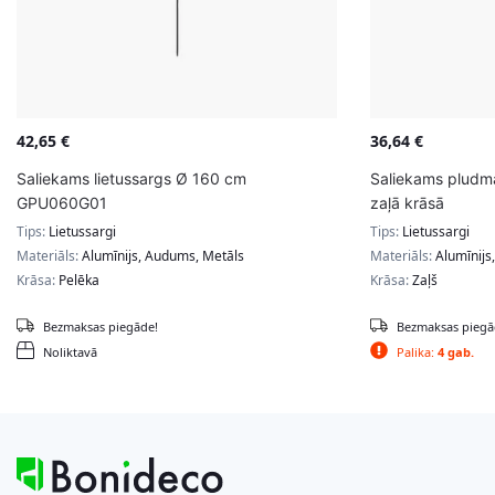
42,65
€
36,64
€
Saliekams lietussargs Ø 160 cm
Saliekams pludma
GPU060G01
zaļā krāsā
Tips:
Lietussargi
Tips:
Lietussargi
Materiāls:
Alumīnijs, Audums, Metāls
Materiāls:
Alumīnijs
Krāsa:
Pelēka
Krāsa:
Zaļš
Bezmaksas piegāde!
Bezmaksas piegā
Noliktavā
Palika:
4 gab.