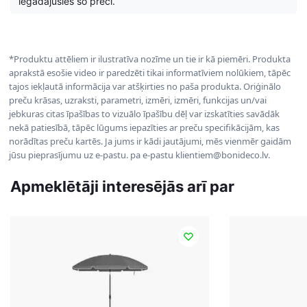
iegādājušies šo preci.
*Produktu attēliem ir ilustratīva nozīme un tie ir kā piemēri. Produkta
aprakstā esošie video ir paredzēti tikai informatīviem nolūkiem, tāpēc
tajos iekļautā informācija var atšķirties no paša produkta. Oriģinālo
preču krāsas, uzraksti, parametri, izmēri, izmēri, funkcijas un/vai
jebkuras citas īpašības to vizuālo īpašību dēļ var izskatīties savādāk
nekā patiesībā, tāpēc lūgums iepazīties ar preču specifikācijām, kas
norādītas preču kartēs. Ja jums ir kādi jautājumi, mēs vienmēr gaidām
jūsu pieprasījumu uz e-pastu. pa e-pastu klientiem@bonideco.lv.
Apmeklētāji interesējās arī par