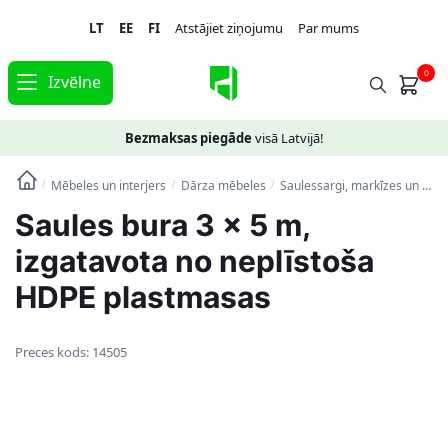
Skip
Skip
LT
EE
FI
Atstājiet ziņojumu
Par mums
to
to
navigation
content
0
Izvēlne
Bezmaksas piegāde
visā Latvijā!
Mēbeles un interjers
Dārza mēbeles
Saulessargi, markīzes un statīvi
/
/
/
Saules bura 3 x 5 m,
izgatavota no neplīstoša
HDPE plastmasas
Preces kods:
14505