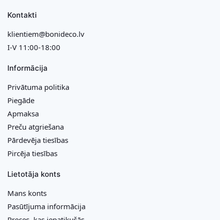
Kontakti
klientiem@bonideco.lv
I-V 11:00-18:00
Informācija
Privātuma politika
Piegāde
Apmaksa
Preču atgriešana
Pārdevēja tiesības
Pircēja tiesības
Lietotāja konts
Mans konts
Pasūtījuma informācija
Preces, kas iepatikušās