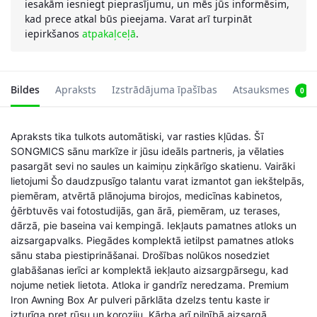
iesakām iesniegt pieprasījumu, un mēs jūs informēsim,
kad prece atkal būs pieejama. Varat arī turpināt
iepirkšanos
atpakaļceļā
.
Bildes
Apraksts
Izstrādājuma īpašības
Atsauksmes
0
Apraksts tika tulkots automātiski, var rasties kļūdas. Šī
SONGMICS sānu markīze ir jūsu ideāls partneris, ja vēlaties
pasargāt sevi no saules un kaimiņu ziņkārīgo skatienu. Vairāki
lietojumi Šo daudzpusīgo talantu varat izmantot gan iekštelpās,
piemēram, atvērtā plānojuma birojos, medicīnas kabinetos,
ģērbtuvēs vai fotostudijās, gan ārā, piemēram, uz terases,
dārzā, pie baseina vai kempingā. Iekļauts pamatnes atloks un
aizsargapvalks. Piegādes komplektā ietilpst pamatnes atloks
sānu staba piestiprināšanai. Drošības nolūkos nosedziet
glabāšanas ierīci ar komplektā iekļauto aizsargpārsegu, kad
nojume netiek lietota. Atloka ir gandrīz neredzama. Premium
Iron Awning Box Ar pulveri pārklāta dzelzs tentu kaste ir
izturīga pret rūsu un koroziju. Kārba arī pilnībā aizsargā