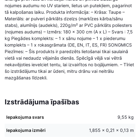
nojumes audumu no UV stariem, lietus un putekļiem, pagarinot
tā kalpošanas laiku. Produkta informācija: – Krāsa: Taupe –
Materiāls: ar pulveri pārklāts dzelzs (markīzes kārba/sānu
stabs), alumīnijs (audekls), 220g/m² ar PVC pārklāts poliesters
(nojumes audums) – Izmērs: 180 x 300 cm (A x L) – Svars : 7,5
kg Piegādes komplekts: – 1 x sānu nojume – 1 x piederumu
komplekts – 1 x rokasgrāmata (DE, EN, IT, ES, FR) SONGMICS
Piezīmes: – Šis produkts ir paredzēts lietošanai tikai saulainā
vietā vai nedaudz vējainās dienās. Spēcīgā vējā vai vētrā
nekavējoties ievelciet tentu, lai izvairītos no bojājumiem. – Tīriet
šo izstrādājumu tikai ar ūdeni, mitru drānu vai neitrālu
mazgāšanas līdzekli.
Izstrādājuma īpašības
Iepakojuma svars
9,55 kg
Iepakojuma izmēri
1,855 × 0,21 × 0,13 m