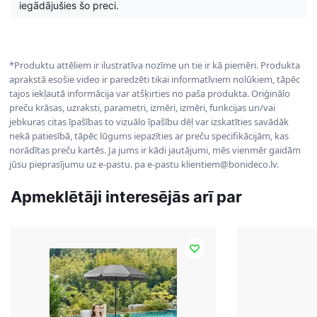
iegādājušies šo preci.
*Produktu attēliem ir ilustratīva nozīme un tie ir kā piemēri. Produkta
aprakstā esošie video ir paredzēti tikai informatīviem nolūkiem, tāpēc
tajos iekļautā informācija var atšķirties no paša produkta. Oriģinālo
preču krāsas, uzraksti, parametri, izmēri, izmēri, funkcijas un/vai
jebkuras citas īpašības to vizuālo īpašību dēļ var izskatīties savādāk
nekā patiesībā, tāpēc lūgums iepazīties ar preču specifikācijām, kas
norādītas preču kartēs. Ja jums ir kādi jautājumi, mēs vienmēr gaidām
jūsu pieprasījumu uz e-pastu. pa e-pastu klientiem@bonideco.lv.
Apmeklētāji interesējās arī par