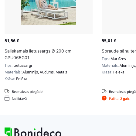
51,56
€
55,01
€
Saliekamais lietussargs Ø 200 cm
Spraude sānu te
GPU065G01
Tips:
Markīzes
Tips:
Lietussargi
Materiāls:
Alumīnijs
Materiāls:
Alumīnijs, Audums, Metāls
Krāsa:
Pelēka
Krāsa:
Pelēka
Bezmaksas piegāde!
Bezmaksas piegā
Noliktavā
Palika:
2 gab.