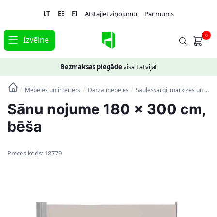
Skip
Skip
LT
EE
FI
Atstājiet ziņojumu
Par mums
to
to
navigation
content
0
Izvēlne
Bezmaksas piegāde
visā Latvijā!
Mēbeles un interjers
Dārza mēbeles
Saulessargi, markīzes un statīvi
/
/
/
Sānu nojume 180 x 300 cm,
bēša
Preces kods:
18779