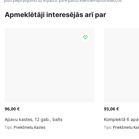
jūsu pieprasījumu uz e-pastu. pa e-pastu klientiem@bonideco.lv.
Apmeklētāji interesējās arī par
96,00
€
93,06
€
Apavu kastes, 12 gab., balts
Komplektā 6 apav
Tips:
Priekšmetu Kastes
Tips:
Priekšmetu Ka