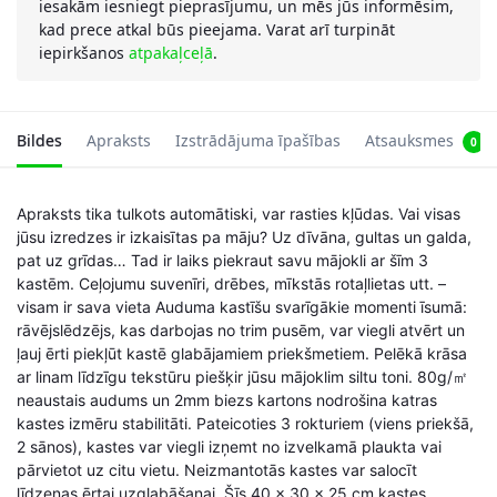
iesakām iesniegt pieprasījumu, un mēs jūs informēsim,
kad prece atkal būs pieejama. Varat arī turpināt
iepirkšanos
atpakaļceļā
.
Bildes
Apraksts
Izstrādājuma īpašības
Atsauksmes
0
Apraksts tika tulkots automātiski, var rasties kļūdas. Vai visas
jūsu izredzes ir izkaisītas pa māju? Uz dīvāna, gultas un galda,
pat uz grīdas… Tad ir laiks piekraut savu mājokli ar šīm 3
kastēm. Ceļojumu suvenīri, drēbes, mīkstās rotaļlietas utt. –
visam ir sava vieta Auduma kastīšu svarīgākie momenti īsumā:
rāvējslēdzējs, kas darbojas no trim pusēm, var viegli atvērt un
ļauj ērti piekļūt kastē glabājamiem priekšmetiem. Pelēkā krāsa
ar linam līdzīgu tekstūru piešķir jūsu mājoklim siltu toni. 80g/㎡
neaustais audums un 2mm biezs kartons nodrošina katras
kastes izmēru stabilitāti. Pateicoties 3 rokturiem (viens priekšā,
2 sānos), kastes var viegli izņemt no izvelkamā plaukta vai
pārvietot uz citu vietu. Neizmantotās kastes var salocīt
līdzenas ērtai uzglabāšanai. Šīs 40 x 30 x 25 cm kastes