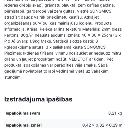
iederas drēbju skapī, grāmatu plauktā, zem kafijas galdiņa,
bērnistabā, garderobē vai zem gultas. Vietnē SONGMICS
atradīsit daudz vairāk priekšmetu kastīšu. Atklājiet
organizēšanas burvību, kas mainīs jūsu ikdienu. Produkta
informācija: Krāsa: Pelēka ar lina tekstūru Materiāls: 2mm biezs
kartons, 80g/㎡ neausts audums Izmērs: 40 x 30 x 25cm (G x
P x A) Svars: 1.9kg Maks. Statiskā slodze kastē: 3
kgIepakojuma saturs: 3 x saliekamā kaste SONGMICS
Piezīmes: Ikdienas tīrīšanai virsmu noslaukiet ar nedaudz mitru
drānu un ļaujiet produktam nožūt; NELIETOT ar ūdeni. Pēc
produkta izpakošanas var parādīties vāja smaka. Šādā
gadījumā novietojiet to labi vēdināmā vietā uz vairākām
stundām.
Izstrādājuma īpašības
Iepakojuma svars
8,21 kg
Iepakojuma izmēri
0,42 × 0,32 × 0,29 m