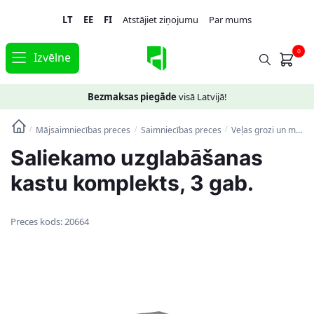
Skip
Skip
LT
EE
FI
Atstājiet ziņojumu
Par mums
to
to
navigation
content
0
Izvēlne
Bezmaksas piegāde
visā Latvijā!
Mājsaimniecības preces
Saimniecības preces
Veļas grozi un mantu uzglabāšanas kastes
/
/
/
Saliekamo uzglabāšanas
kastu komplekts, 3 gab.
Preces kods:
20664