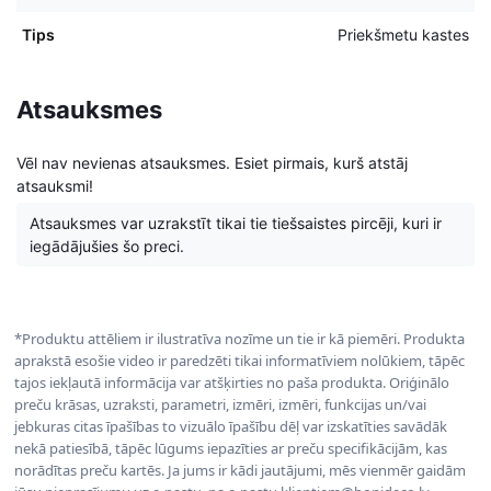
Tips
Priekšmetu kastes
Atsauksmes
Vēl nav nevienas atsauksmes. Esiet pirmais, kurš atstāj
atsauksmi!
Atsauksmes var uzrakstīt tikai tie tiešsaistes pircēji, kuri ir
iegādājušies šo preci.
*Produktu attēliem ir ilustratīva nozīme un tie ir kā piemēri. Produkta
aprakstā esošie video ir paredzēti tikai informatīviem nolūkiem, tāpēc
tajos iekļautā informācija var atšķirties no paša produkta. Oriģinālo
preču krāsas, uzraksti, parametri, izmēri, izmēri, funkcijas un/vai
jebkuras citas īpašības to vizuālo īpašību dēļ var izskatīties savādāk
nekā patiesībā, tāpēc lūgums iepazīties ar preču specifikācijām, kas
norādītas preču kartēs. Ja jums ir kādi jautājumi, mēs vienmēr gaidām