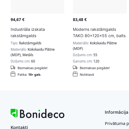
94,67
€
83,48
€
Industriāla izskata
Moderns rakstāmgalds
rakstāmgalds
TAKO 80x120x55 cm, balts
Tips:
Rakstāmgalds
Materiāls:
Kokskaidu Plātne
(MDP)
Materiāls:
Kokskaidu Plātne
(MDP), Metāls
Dziļums cm:
55
Dziļums cm:
60
Garums cm:
120
Bezmaksas piegāde!
Bezmaksas piegāde!
Palika:
10+ gab.
Noliktavā
Informācija
Privātuma p
Kontakti