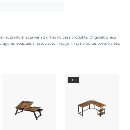
 iekļautā informācija var atšķirties no paša produkta. Oriģinālo preču
ēc lūgums iepazīties ar preču specifikācijām, kas norādītas preču kartēs.
TOP