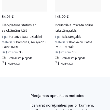
54,91
€
143,00
€
Klēpjdatora statīvs ar
Industriāla izskata stūra
salokāmām kājām
rakstāmgalds
Tips:
Portatīvo Datoru Galdiņi
Tips:
Rakstāmgalds
Materiāls:
Bambuss, Kokšķiedru
Materiāls:
Kokskaidu Plātne
Plātne (MDF)
(MDP), Metāls
Dziļums cm:
35
Dziļums cm:
138
Bezmaksas piegāde!
Bezmaksas piegāde!
Noliktavā
Noliktavā
Pieejamas apmaksas metodes
Jūs varat norēķināties par pirkumiem,