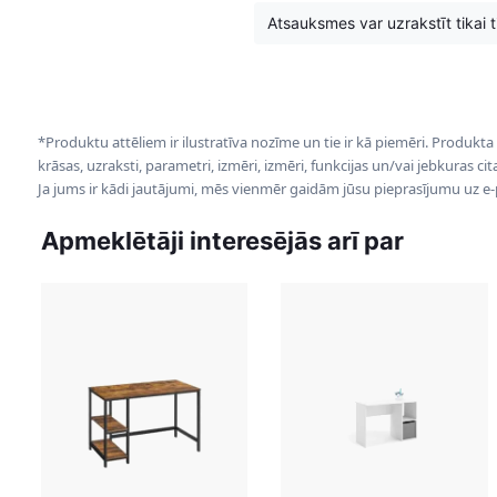
Atsauksmes var uzrakstīt tikai tie
*Produktu attēliem ir ilustratīva nozīme un tie ir kā piemēri. Produkta
krāsas, uzraksti, parametri, izmēri, izmēri, funkcijas un/vai jebkuras ci
Ja jums ir kādi jautājumi, mēs vienmēr gaidām jūsu pieprasījumu uz e
Apmeklētāji interesējās arī par