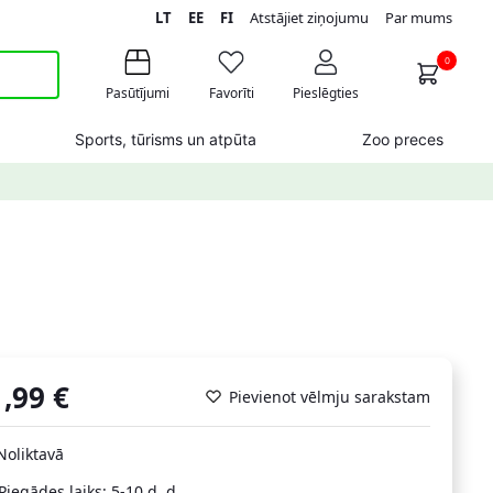
LT
EE
FI
Atstājiet ziņojumu
Par mums
0
Pasūtījumi
Favorīti
Pieslēgties
Sports, tūrisms un atpūta
Zoo preces
1,99
€
Pievienot vēlmju sarakstam
Noliktavā
Piegādes laiks: 5-10 d. d.