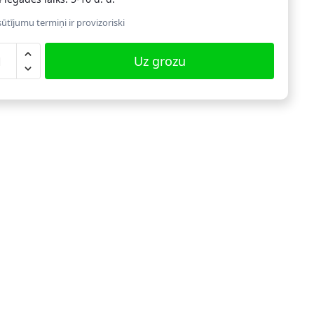
ūtījumu termiņi ir provizoriski
ulējama
Uz grozu
busa
lāte
004
dzums