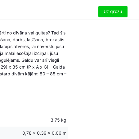
Uz grozu
ērti no dīvāna vai gultas? Tad šis
šana, darbs, lasīšana, brokastis
ācijas atveres, lai novērstu jūsu
 malai esošajai izciļņai, jūsu
egulējams. Galdu var arī viegli
– 29) x 35 cm (P x A x G) – Galda
 starp divām kājām: 80 – 85 cm –
3,75 kg
0,78 × 0,39 × 0,06 m