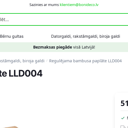
Sazinies ar mums
klientiem@bonideco.lv
Bērnu gultas
Datorgaldi, rakstāmgaldi, biroja galdi
Bezmaksas piegāde
visā Latvijā!
kstāmgaldi, biroja galdi
Regulējama bambusa paplāte LLD004
/
te LLD004
5