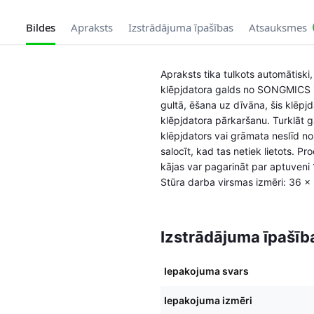
Bildes
Apraksts
Izstrādājuma īpašības
Atsauksmes
Apraksts tika tulkots automātiski,
klēpjdatora galds no SONGMICS ir 
gultā, ēšana uz dīvāna, šis klēpjda
klēpjdatora pārkaršanu. Turklāt ga
klēpjdators vai grāmata neslīd nos
salocīt, kad tas netiek lietots. P
kājas var pagarināt par aptuveni
Stūra darba virsmas izmēri: 36 x
Izstrādājuma īpašīb
Iepakojuma svars
Iepakojuma izmēri