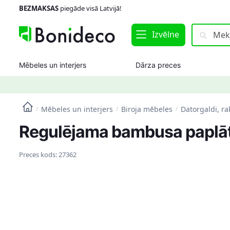
Skip
Skip
BEZMAKSAS
piegāde visā Latvijā!
to
to
navigation
content
Meklēt:
Meklēt
Izvēlne
Mēbeles un interjers
Dārza preces
Mēbeles un interjers
Biroja mēbeles
Datorgaldi, ra
/
/
/
Regulējama bambusa paplā
Preces kods:
27362