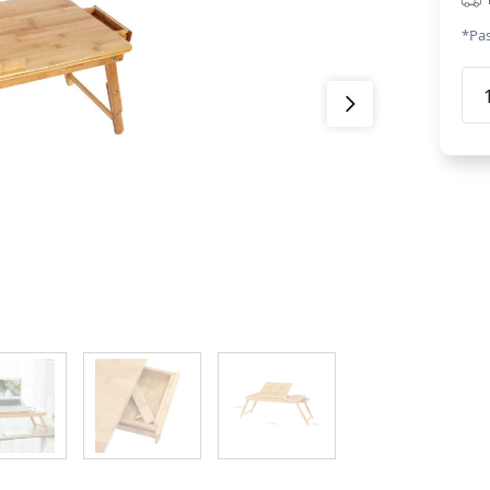
*Pas
Reg
bam
pap
LLD
dau