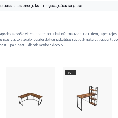
 tiešsaistes pircēji, kuri ir iegādājušies šo preci.
 aprakstā esošie video ir paredzēti tikai informatīviem nolūkiem, tāpēc tajos
tas īpašības to vizuālo īpašību dēļ var izskatīties savādāk nekā patiesībā, tāp
-pastu. pa e-pastu klientiem@bonideco.lv.
TOP