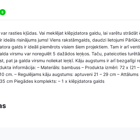
0
 var rasties kļūdas. Vai meklējat klēpjdatora galdu, lai varētu strādāt 
ideāls risinājums jums! Viens rakstāmgalds, daudzi lietojumi Pārlūko
tora galds ir ideāli piemērots visiem šiem projektiem. Tam ir arī ventil
lda virsmu var noregulēt 5 dažādos leņķos. Taču, pateicoties turētāja
t, pat ja galda virsmu noliekat leņķī. Kāju augstums ir arī bezgalīgi r
rodukta informācija: – Materiāls: bambuss – Produkta izmēri: 72 x (21 
 10 cm. – Regulējams kāju augstums: aptuveni 21 – 29 cm – Attālums
 35 cm Piegādes komplekts: – 1 x klēpjdatora galds
as