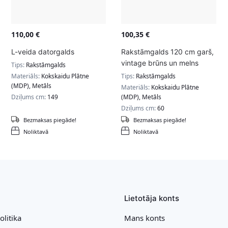
110,00
€
100,35
€
L-veida datorgalds
Rakstāmgalds 120 cm garš,
vintage brūns un melns
Tips:
Rakstāmgalds
Materiāls:
Kokskaidu Plātne
Tips:
Rakstāmgalds
(MDP), Metāls
Materiāls:
Kokskaidu Plātne
Dziļums cm:
149
(MDP), Metāls
Dziļums cm:
60
Bezmaksas piegāde!
Bezmaksas piegāde!
Noliktavā
Noliktavā
Lietotāja konts
olitika
Mans konts