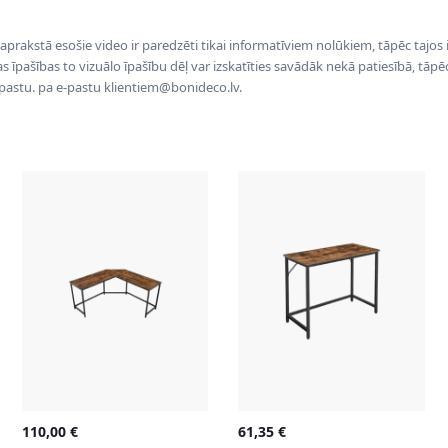
 aprakstā esošie video ir paredzēti tikai informatīviem nolūkiem, tāpēc tajos
tas īpašības to vizuālo īpašību dēļ var izskatīties savādāk nekā patiesībā, tāp
-pastu. pa e-pastu klientiem@bonideco.lv.
110,00
€
61,35
€