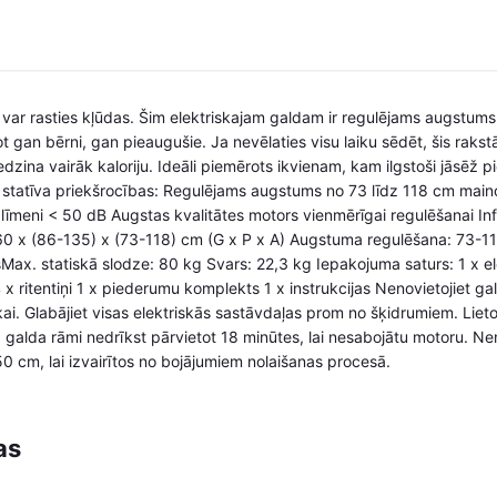
, var rasties kļūdas. Šim elektriskajam galdam ir regulējams augstums
 gan bērni, gan pieaugušie. Ja nevēlaties visu laiku sēdēt, šis rakst
zina vairāk kaloriju. Ideāli piemērots ikvienam, kam ilgstoši jāsēž p
a statīva priekšrocības: Regulējams augstums no 73 līdz 118 cm main
īmeni < 50 dB Augstas kvalitātes motors vienmērīgai regulēšanai Inf
 60 x (86-135) x (73-118) cm (G x P x A) Augstuma regulēšana: 73-1
x. statiskā slodze: 80 kg Svars: 22,3 kg Iepakojuma saturs: 1 x elek
4 x ritentiņi 1 x piederumu komplekts 1 x instrukcijas Nenovietojiet gal
kai. Glabājiet visas elektriskās sastāvdaļas prom no šķidrumiem. Lieto
a galda rāmi nedrīkst pārvietot 18 minūtes, lai nesabojātu motoru. Ne
50 cm, lai izvairītos no bojājumiem nolaišanas procesā.
as