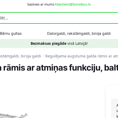
Sazinies ar mums
klientiem@bonideco.lv
Bērnu gultas
Datorgaldi, rakstāmgaldi, biroja galdi
Bezmaksas piegāde
visā Latvijā!
kstāmgaldi, biroja galdi
Regulējama augstuma galda rāmis ar atm
/
āmis ar atmiņas funkciju, bal