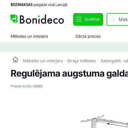
Skip
Skip
BEZMAKSAS
piegāde visā Latvijā!
to
to
navigation
content
Meklēt:
Meklēt
Izvēlne
Mēbeles un interjers
Dārza preces
Mēbeles un interjers
Biroja mēbeles
Datorgaldi, ra
/
/
/
Regulējama augstuma galda r
Preces kods:
30685