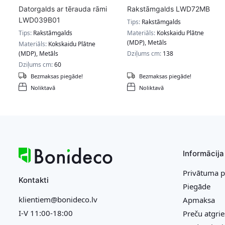
Datorgalds ar tērauda rāmi
Rakstāmgalds LWD72MB
LWD039B01
Tips:
Rakstāmgalds
Tips:
Rakstāmgalds
Materiāls:
Kokskaidu Plātne
(MDP), Metāls
Materiāls:
Kokskaidu Plātne
(MDP), Metāls
Dziļums cm:
138
Dziļums cm:
60
Bezmaksas piegāde!
Bezmaksas piegāde!
Noliktavā
Noliktavā
Informācija
Privātuma p
Kontakti
Piegāde
klientiem@bonideco.lv
Apmaksa
I-V 11:00-18:00
Preču atgri