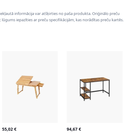
 iekļautā informācija var atšķirties no paša produkta. Oriģinālo preču
ēc lūgums iepazīties ar preču specifikācijām, kas norādītas preču kartēs.
55,02
€
94,67
€