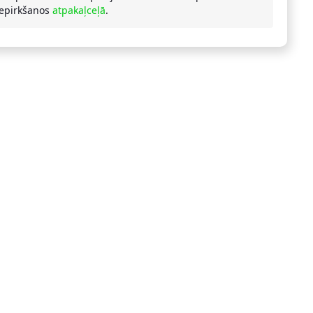
iepirkšanos
atpakaļceļā
.