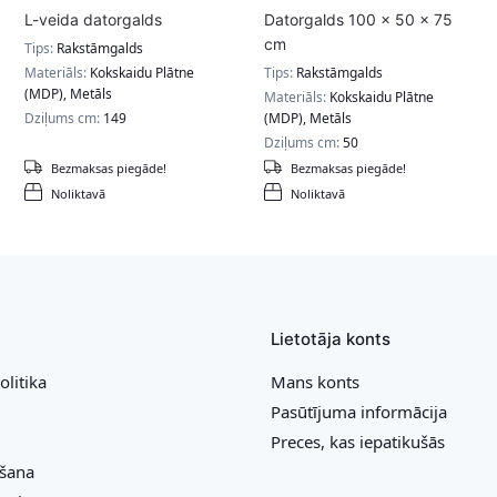
L-veida datorgalds
Datorgalds 100 x 50 x 75
cm
Tips:
Rakstāmgalds
Materiāls:
Kokskaidu Plātne
Tips:
Rakstāmgalds
(MDP), Metāls
Materiāls:
Kokskaidu Plātne
Dziļums cm:
149
(MDP), Metāls
Dziļums cm:
50
Bezmaksas piegāde!
Bezmaksas piegāde!
Noliktavā
Noliktavā
Lietotāja konts
olitika
Mans konts
Pasūtījuma informācija
Preces, kas iepatikušās
ešana