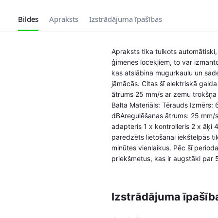
Bildes
Apraksts
Izstrādājuma īpašības
Apraksts tika tulkots automātiski
ģimenes locekļiem, to var izmantot
kas atslābina mugurkaulu un saded
jāmācās. Citas šī elektriskā gald
ātrums 25 mm/s ar zemu trokšņa l
Balta Materiāls: Tērauds Izmērs:
dBAregulēšanas ātrums: 25 mm/sMa
adapteris 1 x kontrolleris 2 x āķi 
paredzēts lietošanai iekštelpās ti
minūtes vienlaikus. Pēc šī period
priekšmetus, kas ir augstāki par 
Izstrādājuma īpašīb