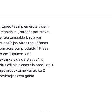
, tāpēc tas ir piemērots visiem
āmgalds ļauj strādāt pat stāvot,
ie rakstāmgalda birojā vai
ot pozīcijas Ātras regulēšanas
ormācija par produktu : Krāsa:
18 cm Tilpums: < 50
triskais galda statīvs 1 x
du tieši pie sienas Šis produkts ir
jiet produktu ne vairāk kā 2
novietojiet zem galda