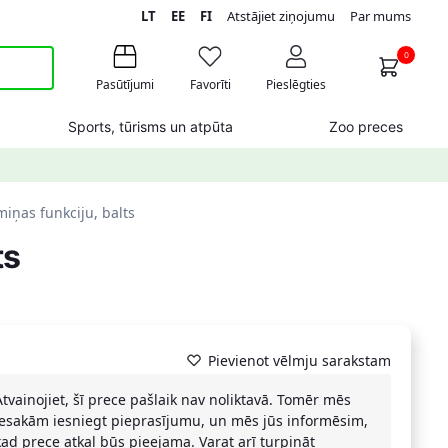
LT
EE
FI
Atstājiet ziņojumu
Par mums
0
Pasūtījumi
Favorīti
Pieslēgties
Sports, tūrisms un atpūta
Zoo preces
iņas funkciju, balts
ts
Pievienot vēlmju sarakstam
Atvainojiet, šī prece pašlaik nav noliktavā. Tomēr mēs
iesakām iesniegt pieprasījumu, un mēs jūs informēsim,
kad prece atkal būs pieejama. Varat arī turpināt