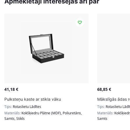
Apmeklētāji interesējās arī par
41,18
€
68,85
€
Pulksteņu kaste ar stikla vāku
Mākslīgās ādas r
Tips:
Rotaslietu Lādītes
Tips:
Rotaslietu Lādī
Materiāls:
Kokšķiedru Plātne (MDF), Poliuretāns,
Materiāls:
Kokšķiedr
Samts, Stikls
Samts