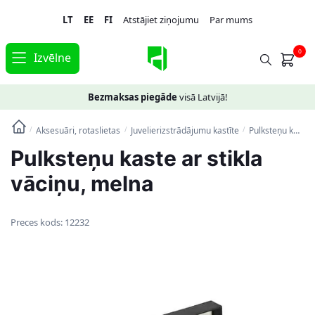
Skip
Skip
LT
EE
FI
Atstājiet ziņojumu
Par mums
to
to
navigation
content
0
Izvēlne
Bezmaksas piegāde
visā Latvijā!
Aksesuāri, rotaslietas
Juvelierizstrādājumu kastīte
Pulksteņu kaste ar stikla vāciņu, melna
/
/
/
Pulksteņu kaste ar stikla
vāciņu, melna
Preces kods:
12232