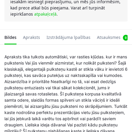
iesakām iesniegt pieprasījumu, un mēs jūs informēsim,
kad prece atkal būs pieejama. Varat arī turpināt
iepirkšanos
atpakaļceļā
.
Bildes
Apraksts
Izstrādājuma īpašības
Atsauksmes
0
Apraksts tika tulkots automātiski, var rasties kļūdas. kur ir mans
pulkstenis Vai jūs vienmēr aizmirstat, kur nolikāt pulksteni? Šajā
klasiskajā, elegantajā pulksteņu kastē ar stikla vāku ir ievietoti 6
pulksteņi, kas savāca putekļus uz naktsskapīša vai kumodes.
Aizsardzība ir prioritāte Neatkarīgi no tā, vai esat dedzīgs
pulksteņu entuziasts vai tikai sākat kolekcionēt, jums ir
jāaizsargā savas rotaslietas. Šī pulksteņa korpusa kvalitatīvā
samta odere, slaidās formas spilveni un stikla vāciņš ir ideāli
piemēroti, lai aizsargātu jūsu pulksteni no skrāpējumiem. Turklāt
kaste nodrošina perfektu prezentācijas vietu jūsu pulksteņiem,
lai jūs jebkurā laikā varētu tos apbrīnot vai parādīt saviem
draugiem. Lieliska ideja dāvanai Vai pazīsti kādu pulksteņu
mīļotāju? Šī pulksteņu glabāšanas kaste ir lieliska dāvana