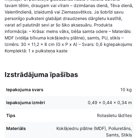
tavam tētim, draugam vai vīram – dzimšanas dienā, Tēva dienā,
Valentīndienā, izlaidumā vai Ziemassvētkos. Ja šobrīd savu
personīgo pulksteni glabājat draudzenes dārglietu kastītē,
varat arī palutināt sevi ar šo šiko aksesuāru. Produkta
informācija: – Krāsa: melns vāks, bēša samta odere – Materiāls:
MDF (vidēja blīvuma kokšķiedru plātne), samts, PU, stikls –
Izmērs: 30 x 11,2 x 8 cm (G x P x A) – Svars: 0,6 kgIepakojums
Komplektā: 1 x pulksteņa kaste
Izstrādājuma īpašības
Iepakojuma svars
10 kg
Iepakojuma izmēri
0,49 × 0,44 × 0,34 m
Tips
Rotaslietu lādītes
Materiāls
Kokšķiedru plātne (MDF), Poliuretāns,
Samts, Stikls