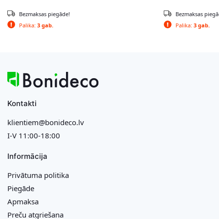
Bezmaksas piegāde!
Bezmaksas piegā
Palika:
3 gab.
Palika:
3 gab.
Kontakti
klientiem@bonideco.lv
I-V 11:00-18:00
Informācija
Privātuma politika
Piegāde
Apmaksa
Preču atgriešana