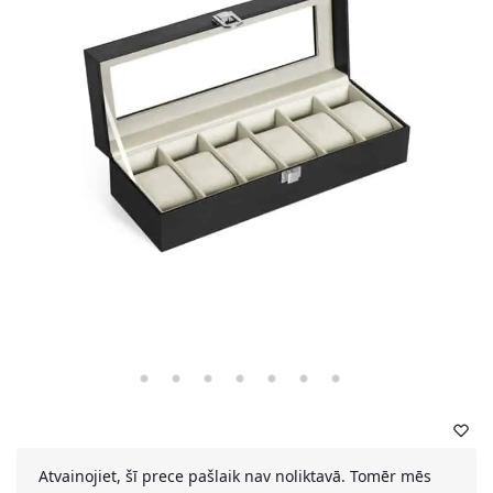
Atvainojiet, šī prece pašlaik nav noliktavā. Tomēr mēs