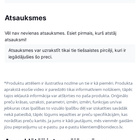
Atsauksmes
Vēl nav nevienas atsauksmes. Esiet pirmais, kurš atstāj
atsauksmi!
Atsauksmes var uzrakstīt tikai tie tiešsaistes pircēji, kuri ir
iegādājušies šo preci.
*Produktu attēliem ir ilustratīva nozīme un tie ir kā piemēri. Produkta
aprakstā esošie video ir paredzēti tikai informatīviem nolūkiem, tāpēc
tajos iekļautā informācija var atšķirties no paša produkta. Oriģinālo
preču krāsas, uzraksti, parametri, izmēri, izmēri, funkcijas un/vai
jebkuras citas īpašības to vizuālo īpašību dēļ var izskatīties savādāk
nekā patiesībā, tāpēc lūgums iepazīties ar preču specifikācijām, kas
norādītas preču kartēs. Ja jums ir kādi jautājumi, mēs vienmēr gaidām
jūsu pieprasījumu uz e-pastu. pa e-pastu klientiem@bonideco.lv.