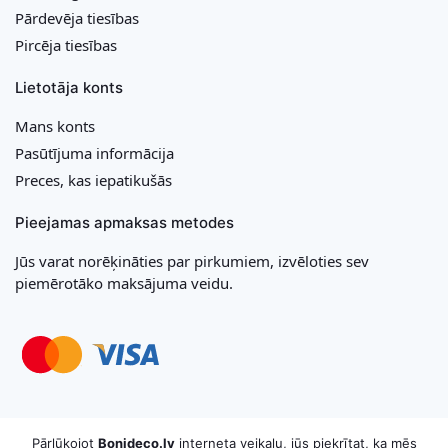
Pārdevēja tiesības
Pircēja tiesības
Lietotāja konts
Mans konts
Pasūtījuma informācija
Preces, kas iepatikušās
Pieejamas apmaksas metodes
Jūs varat norēķināties par pirkumiem, izvēloties sev
piemērotāko maksājuma veidu.
Copyright © 2026 MB „Bonideco“. Visas tiesības aizsargātas
Pārlūkojot
Bonideco.lv
interneta veikalu, jūs piekrītat, ka mēs