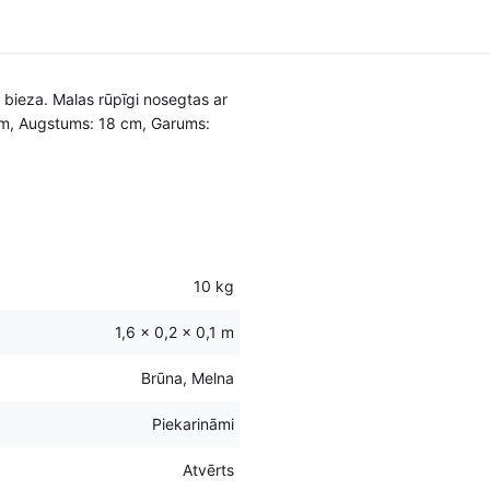
 bieza. Malas rūpīgi nosegtas ar
 cm, Augstums: 18 cm, Garums:
10 kg
1,6 × 0,2 × 0,1 m
Brūna, Melna
Piekarināmi
Atvērts