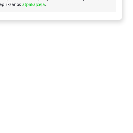
iepirkšanos
atpakaļceļā
.