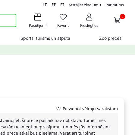
LT
EE
FI
Atstājiet ziņojumu
Par mums
0
Pasūtījumi
Favorīti
Pieslēgties
Sports, tūrisms un atpūta
Zoo preces
Pievienot vēlmju sarakstam
Atvainojiet, šī prece pašlaik nav noliktavā. Tomēr mēs
iesakām iesniegt pieprasījumu, un mēs jūs informēsim,
kad prece atkal būs pieejama. Varat arī turpināt