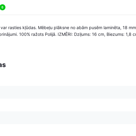
0
i, var rasties kļūdas. Mēbeļu plāksne no abām pusēm laminēta, 18 mm
rinājumi. 100% ražots Polijā. IZMĒRI: Dziļums: 16 cm, Biezums: 1,8
as