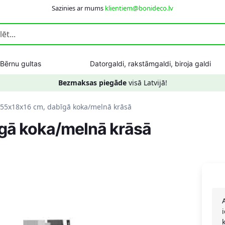
Sazinies ar mums
klientiem@bonideco.lv
Bērnu gultas
Datorgaldi, rakstāmgaldi, biroja galdi
Bezmaksas piegāde
visā Latvijā!
155x18x16 cm, dabīgā koka/melnā krāsā
īgā koka/melnā krāsā