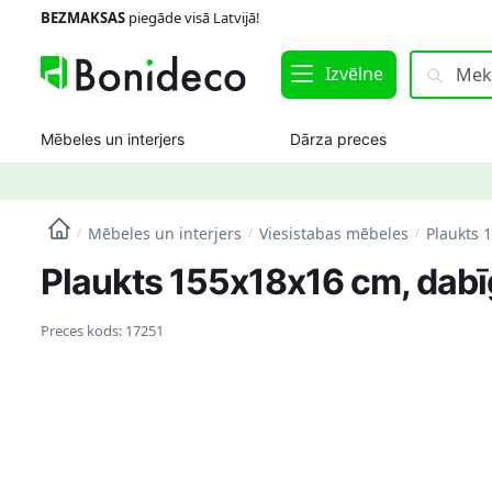
Skip
Skip
BEZMAKSAS
piegāde visā Latvijā!
to
to
navigation
content
Meklēt:
Meklēt
Izvēlne
Mēbeles un interjers
Dārza preces
Mēbeles un interjers
Viesistabas mēbeles
Plaukts 
/
/
/
Plaukts 155x18x16 cm, dab
Preces kods:
17251