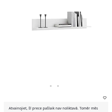
Atvainojiet, šī prece pašlaik nav noliktavā. Tomēr mēs