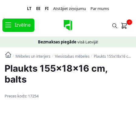
Skip
Skip
LT
EE
FI
Atstājiet ziņojumu
Par mums
to
to
navigation
content
0
Izvēlne
Bezmaksas piegāde
visā Latvijā!
Mēbeles un interjers
Viesistabas mēbeles
Plaukts 155x18x16 cm, balts
/
/
/
Plaukts 155x18x16 cm,
balts
Preces kods:
17254