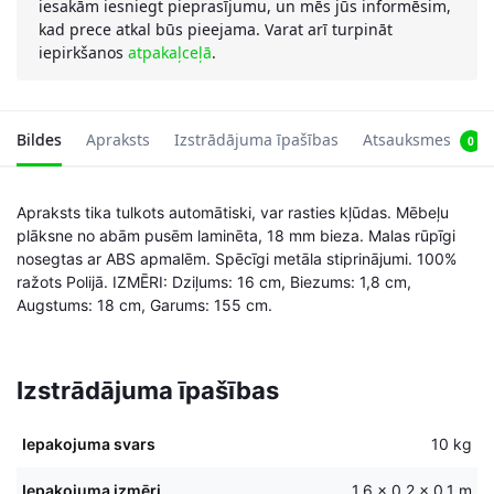
iesakām iesniegt pieprasījumu, un mēs jūs informēsim,
kad prece atkal būs pieejama. Varat arī turpināt
iepirkšanos
atpakaļceļā
.
Bildes
Apraksts
Izstrādājuma īpašības
Atsauksmes
0
Apraksts tika tulkots automātiski, var rasties kļūdas. Mēbeļu
plāksne no abām pusēm laminēta, 18 mm bieza. Malas rūpīgi
nosegtas ar ABS apmalēm. Spēcīgi metāla stiprinājumi. 100%
ražots Polijā. IZMĒRI: Dziļums: 16 cm, Biezums: 1,8 cm,
Augstums: 18 cm, Garums: 155 cm.
Izstrādājuma īpašības
Iepakojuma svars
10 kg
Iepakojuma izmēri
1,6 × 0,2 × 0,1 m