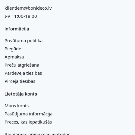
klientiem@bonideco.lv
I-V 11:00-18:00
Informācija
Privātuma politika
Piegāde
Apmaksa
Preču atgriešana
Pārdevēja tiesības
Pircēja tiesības
Lietotāja konts
Mans konts
Pasūtījuma informācija
Preces, kas iepatikušās
Pieejamas apmaksas metodes