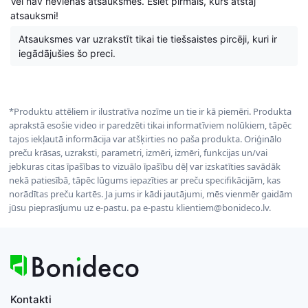
Vēl nav nevienas atsauksmes. Esiet pirmais, kurš atstāj
atsauksmi!
Atsauksmes var uzrakstīt tikai tie tiešsaistes pircēji, kuri ir
iegādājušies šo preci.
*Produktu attēliem ir ilustratīva nozīme un tie ir kā piemēri. Produkta
aprakstā esošie video ir paredzēti tikai informatīviem nolūkiem, tāpēc
tajos iekļautā informācija var atšķirties no paša produkta. Oriģinālo
preču krāsas, uzraksti, parametri, izmēri, izmēri, funkcijas un/vai
jebkuras citas īpašības to vizuālo īpašību dēļ var izskatīties savādāk
nekā patiesībā, tāpēc lūgums iepazīties ar preču specifikācijām, kas
norādītas preču kartēs. Ja jums ir kādi jautājumi, mēs vienmēr gaidām
jūsu pieprasījumu uz e-pastu. pa e-pastu klientiem@bonideco.lv.
Kontakti