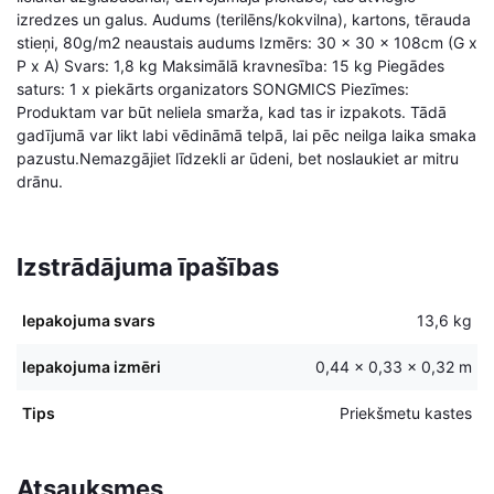
izredzes un galus. Audums (terilēns/kokvilna), kartons, tērauda
stieņi, 80g/m2 neaustais audums Izmērs: 30 x 30 x 108cm (G x
P x A) Svars: 1,8 kg Maksimālā kravnesība: 15 kg Piegādes
saturs: 1 x piekārts organizators SONGMICS Piezīmes:
Produktam var būt neliela smarža, kad tas ir izpakots. Tādā
gadījumā var likt labi vēdināmā telpā, lai pēc neilga laika smaka
pazustu.Nemazgājiet līdzekli ar ūdeni, bet noslaukiet ar mitru
drānu.
Izstrādājuma īpašības
Iepakojuma svars
13,6 kg
Iepakojuma izmēri
0,44 × 0,33 × 0,32 m
Tips
Priekšmetu kastes
Atsauksmes