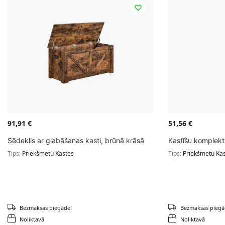
91,91
€
51,56
€
Sēdeklis ar glabāšanas kasti, brūnā krāsā
Kastīšu komplekt
Tips:
Priekšmetu Kastes
Tips:
Priekšmetu Ka
Bezmaksas piegāde!
Bezmaksas piegā
Noliktavā
Noliktavā