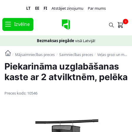
Skip
Skip
LT
EE
FI
Atstājiet ziņojumu
Par mums
to
to
navigation
content
0
Izvēlne
Bezmaksas piegāde
visā Latvijā!
Mājsaimniecības preces
Saimniecības preces
Veļas grozi un mantu uzglabāšanas kastes
/
/
/
Piekarināma uzglabāšanas
kaste ar 2 atvilktnēm, pelēka
Preces kods:
10546