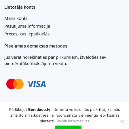
Lietotāja konts
Mans konts
Pasūtījuma informācija
Preces, kas iepatikušās
Pieejamas apmaksas metodes
Jūs varat norēķināties par pirkumiem, izvēloties sev
piemērotāko maksājuma veidu.
Copyright © 2026 MB „Bonideco“. Visas tiesības aizsargātas
Pārlūkojot
Bonideco.lv
interneta veikalu, jūs piekrītat, ka mēs
izmantojam sīkdatnes, lai nodrošinātu vienmērīgu iepirkšanās
pieredzi.
Vairāk informācijas