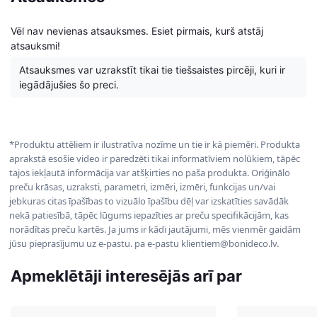
Vēl nav nevienas atsauksmes. Esiet pirmais, kurš atstāj
atsauksmi!
Atsauksmes var uzrakstīt tikai tie tiešsaistes pircēji, kuri ir
iegādājušies šo preci.
*Produktu attēliem ir ilustratīva nozīme un tie ir kā piemēri. Produkta
aprakstā esošie video ir paredzēti tikai informatīviem nolūkiem, tāpēc
tajos iekļautā informācija var atšķirties no paša produkta. Oriģinālo
preču krāsas, uzraksti, parametri, izmēri, izmēri, funkcijas un/vai
jebkuras citas īpašības to vizuālo īpašību dēļ var izskatīties savādāk
nekā patiesībā, tāpēc lūgums iepazīties ar preču specifikācijām, kas
norādītas preču kartēs. Ja jums ir kādi jautājumi, mēs vienmēr gaidām
jūsu pieprasījumu uz e-pastu. pa e-pastu klientiem@bonideco.lv.
Apmeklētāji interesējās arī par