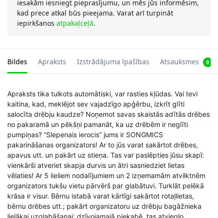
iesakām iesniegt pieprasījumu, un mēs jūs informēsim,
kad prece atkal būs pieejama. Varat arī turpināt
iepirkšanos
atpakaļceļā
.
Bildes
Apraksts
Izstrādājuma īpašības
Atsauksmes
0
Apraksts tika tulkots automātiski, var rasties kļūdas. Vai tevi
kaitina, kad, meklējot sev vajadzīgo apģērbu, izkrīt glīti
salocīta drēbju kaudze? Noņemot savas skaistās adītās drēbes
no pakaramā un pēkšņi pamanāt, ka uz drēbēm ir neglīti
pumpiņas? “Slepenais ierocis” jums ir SONGMICS
pakarināšanas organizators! Ar to jūs varat sakārtot drēbes,
apavus utt. un pakārt uz stieņa. Tas var paslēpties jūsu skapī:
vienkārši atveriet skapja durvis un ātri sasniedziet lietas
vēlaties! Ar 5 lieliem nodalījumiem un 2 izņemamām atvilktnēm
organizators tukšu vietu pārvērš par glabātuvi. Turklāt pelēkā
krāsa ir visur. Bērnu istabā varat kārtīgi sakārtot rotaļlietas,
bērnu drēbes utt.; pakārt organizatoru uz drēbju bagāžnieka
lielākai uzglabāšanai; dzīvojamajā piekabē, tas atvieglo