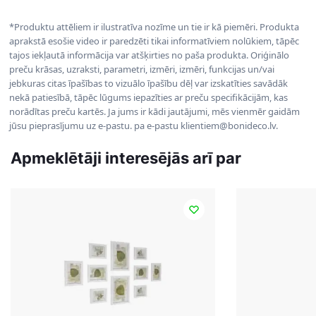
*Produktu attēliem ir ilustratīva nozīme un tie ir kā piemēri. Produkta
aprakstā esošie video ir paredzēti tikai informatīviem nolūkiem, tāpēc
tajos iekļautā informācija var atšķirties no paša produkta. Oriģinālo
preču krāsas, uzraksti, parametri, izmēri, izmēri, funkcijas un/vai
jebkuras citas īpašības to vizuālo īpašību dēļ var izskatīties savādāk
nekā patiesībā, tāpēc lūgums iepazīties ar preču specifikācijām, kas
norādītas preču kartēs. Ja jums ir kādi jautājumi, mēs vienmēr gaidām
jūsu pieprasījumu uz e-pastu. pa e-pastu klientiem@bonideco.lv.
Apmeklētāji interesējās arī par