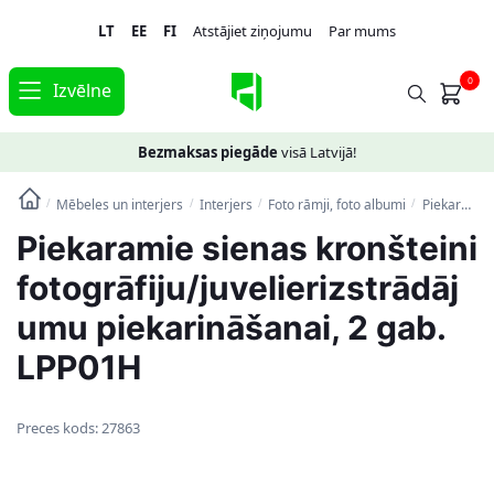
Skip
Skip
LT
EE
FI
Atstājiet ziņojumu
Par mums
to
to
navigation
content
0
Izvēlne
Bezmaksas piegāde
visā Latvijā!
Mēbeles un interjers
Interjers
Foto rāmji, foto albumi
Piekaramie sienas kronšteini fotogrāfiju/juvelierizstrādājumu piekarināšanai, 2 gab. LPP01H
/
/
/
/
Piekaramie sienas kronšteini
fotogrāfiju/juvelierizstrādāj
umu piekarināšanai, 2 gab.
LPP01H
Preces kods:
27863