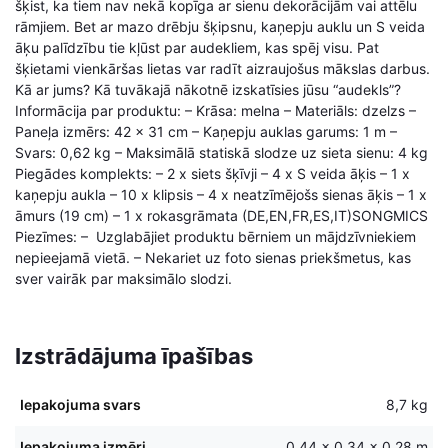
šķist, ka tiem nav nekā kopīga ar sienu dekorācijām vai attēlu
rāmjiem. Bet ar mazo drēbju šķipsnu, kaņepju auklu un S veida
āķu palīdzību tie kļūst par audekliem, kas spēj visu. Pat
šķietami vienkāršas lietas var radīt aizraujošus mākslas darbus.
Kā ar jums? Kā tuvākajā nākotnē izskatīsies jūsu “audekls”?
Informācija par produktu: – Krāsa: melna – Materiāls: dzelzs –
Paneļa izmērs: 42 x 31 cm – Kaņepju auklas garums: 1 m –
Svars: 0,62 kg – Maksimālā statiskā slodze uz sieta sienu: 4 kg
Piegādes komplekts: – 2 x siets šķīvji – 4 x S veida āķis – 1 x
kaņepju aukla – 10 x klipsis – 4 x neatzīmējošs sienas āķis – 1 x
āmurs (19 cm) – 1 x rokasgrāmata (DE,EN,FR,ES,IT)SONGMICS
Piezīmes: – Uzglabājiet produktu bērniem un mājdzīvniekiem
nepieejamā vietā. – Nekariet uz foto sienas priekšmetus, kas
sver vairāk par maksimālo slodzi.
Izstrādājuma īpašības
Iepakojuma svars
8,7 kg
Iepakojuma izmēri
0,44 × 0,34 × 0,28 m