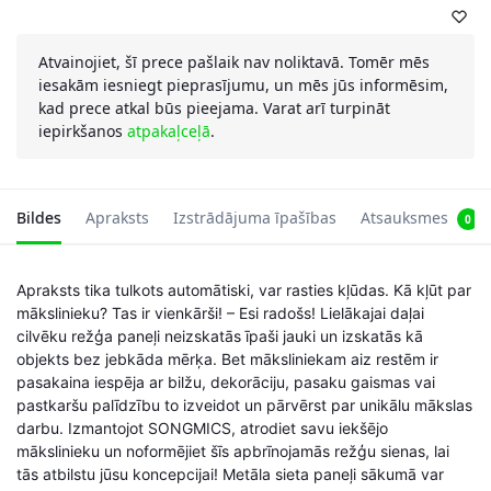
Atvainojiet, šī prece pašlaik nav noliktavā. Tomēr mēs
iesakām iesniegt pieprasījumu, un mēs jūs informēsim,
kad prece atkal būs pieejama. Varat arī turpināt
iepirkšanos
atpakaļceļā
.
Bildes
Apraksts
Izstrādājuma īpašības
Atsauksmes
0
Apraksts tika tulkots automātiski, var rasties kļūdas. Kā kļūt par
mākslinieku? Tas ir vienkārši! – Esi radošs! Lielākajai daļai
cilvēku režģa paneļi neizskatās īpaši jauki un izskatās kā
objekts bez jebkāda mērķa. Bet māksliniekam aiz restēm ir
pasakaina iespēja ar bilžu, dekorāciju, pasaku gaismas vai
pastkaršu palīdzību to izveidot un pārvērst par unikālu mākslas
darbu. Izmantojot SONGMICS, atrodiet savu iekšējo
mākslinieku un noformējiet šīs apbrīnojamās režģu sienas, lai
tās atbilstu jūsu koncepcijai! Metāla sieta paneļi sākumā var