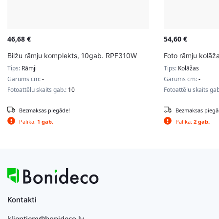
46,68
€
54,60
€
Bilžu rāmju komplekts, 10gab. RPF310W
Foto rāmju kolāž
Tips:
Rāmji
Tips:
Kolāžas
Garums cm:
-
Garums cm:
-
Fotoattēlu skaits gab.:
10
Fotoattēlu skaits ga
Bezmaksas piegāde!
Bezmaksas piegā
Palika:
1 gab.
Palika:
2 gab.
Kontakti
klientiem@bonideco.lv