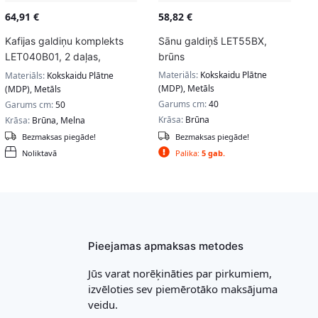
64,91
€
58,82
€
Kafijas galdiņu komplekts
Sānu galdiņš LET55BX,
LET040B01, 2 daļas,
brūns
brūns/melns
Materiāls:
Kokskaidu Plātne
Materiāls:
Kokskaidu Plātne
(MDP), Metāls
(MDP), Metāls
Garums cm:
40
Garums cm:
50
Krāsa:
Brūna
Krāsa:
Brūna, Melna
Bezmaksas piegāde!
Bezmaksas piegāde!
Noliktavā
Palika:
5 gab.
Pieejamas apmaksas metodes
Jūs varat norēķināties par pirkumiem,
izvēloties sev piemērotāko maksājuma
veidu.