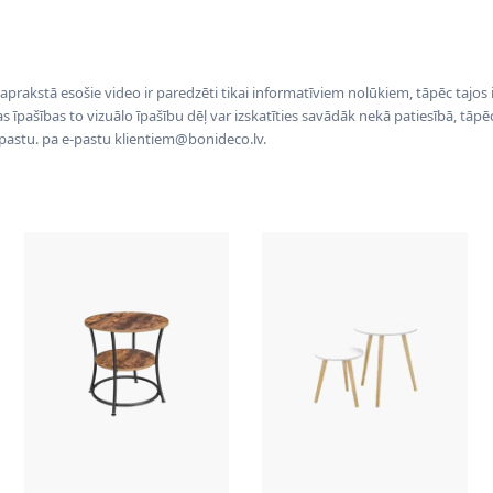
 aprakstā esošie video ir paredzēti tikai informatīviem nolūkiem, tāpēc tajos
tas īpašības to vizuālo īpašību dēļ var izskatīties savādāk nekā patiesībā, tāp
-pastu. pa e-pastu klientiem@bonideco.lv.