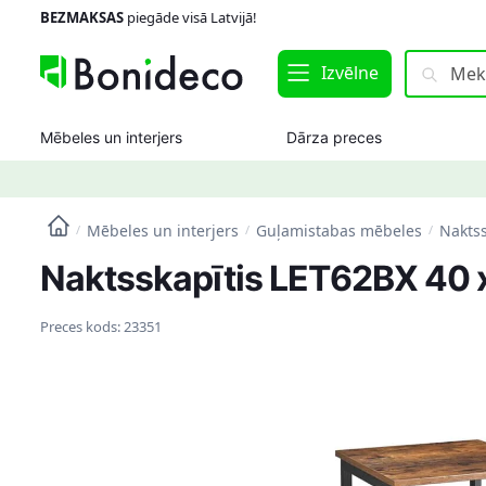
Skip
Skip
BEZMAKSAS
piegāde visā Latvijā!
to
to
navigation
content
Meklēt:
Meklēt
Izvēlne
Mēbeles un interjers
Dārza preces
Mēbeles un interjers
Guļamistabas mēbeles
Naktss
/
/
/
Naktsskapītis LET62BX 40 x
Preces kods:
23351