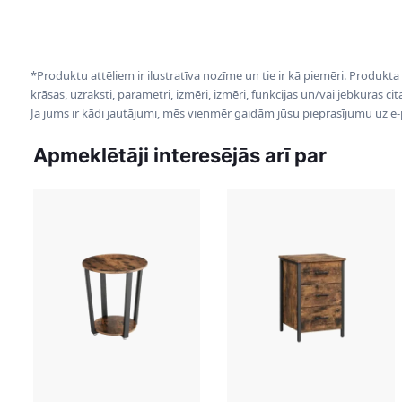
*Produktu attēliem ir ilustratīva nozīme un tie ir kā piemēri. Produkta
krāsas, uzraksti, parametri, izmēri, izmēri, funkcijas un/vai jebkuras ci
Ja jums ir kādi jautājumi, mēs vienmēr gaidām jūsu pieprasījumu uz e
Apmeklētāji interesējās arī par