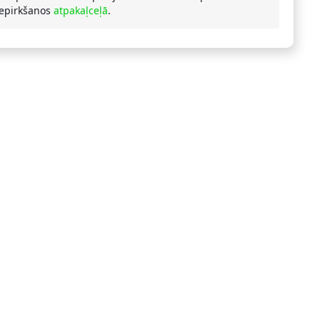
iepirkšanos
atpakaļceļā
.