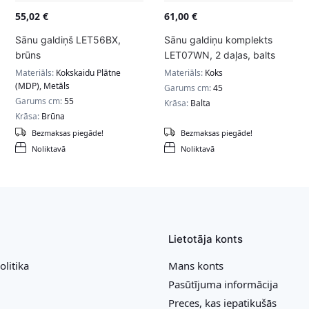
55,02
€
61,00
€
Sānu galdiņš LET56BX,
Sānu galdiņu komplekts
brūns
LET07WN, 2 daļas, balts
Materiāls:
Kokskaidu Plātne
Materiāls:
Koks
(MDP), Metāls
Garums cm:
45
Garums cm:
55
Krāsa:
Balta
Krāsa:
Brūna
Bezmaksas piegāde!
Bezmaksas piegāde!
Noliktavā
Noliktavā
Lietotāja konts
olitika
Mans konts
Pasūtījuma informācija
Preces, kas iepatikušās