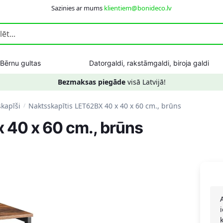
Sazinies ar mums
klientiem@bonideco.lv
Bērnu gultas
Datorgaldi, rakstāmgaldi, biroja galdi
Bezmaksas piegāde
visā Latvijā!
kapīši
Naktsskapītis LET62BX 40 x 40 x 60 cm., brūns
/
 40 x 60 cm., brūns