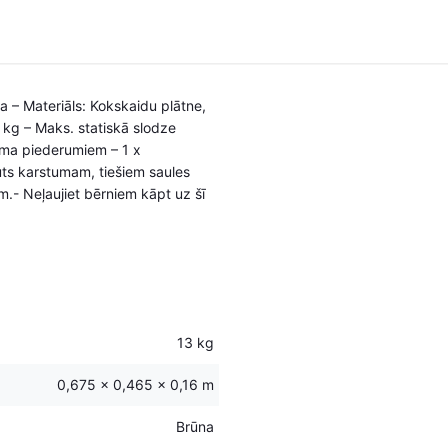
na – Materiāls: Kokskaidu plātne,
 kg – Maks. statiskā slodze
soma piederumiem – 1 x
uts karstumam, tiešiem saules
.- Neļaujiet bērniem kāpt uz šī
13 kg
0,675 × 0,465 × 0,16 m
Brūna