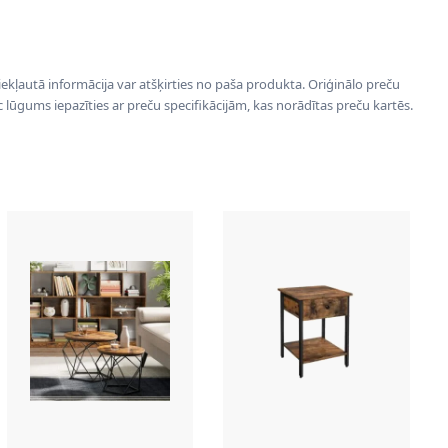
 iekļautā informācija var atšķirties no paša produkta. Oriģinālo preču
ēc lūgums iepazīties ar preču specifikācijām, kas norādītas preču kartēs.