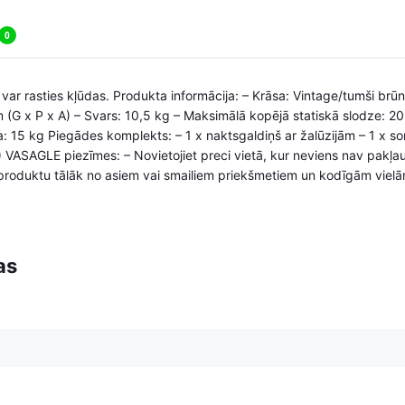
0
 var rasties kļūdas. Produkta informācija: – Krāsa: Vintage/tumši brū
(G x P x A) – Svars: 10,5 kg – Maksimālā kopējā statiskā slodze: 20
a: 15 kg Piegādes komplekts: – 1 x naktsgaldiņš ar žalūzijām – 1 x 
 VASAGLE piezīmes: – Novietojiet preci vietā, kur neviens nav pakļa
 produktu tālāk no asiem vai smailiem priekšmetiem un kodīgām vielām
as