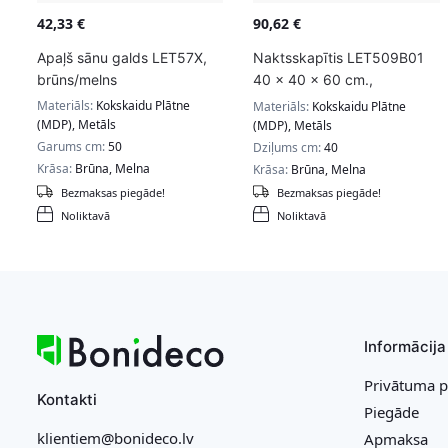
42,33
€
90,62
€
Apaļš sānu galds LET57X,
Naktsskapītis LET509B01
brūns/melns
40 x 40 x 60 cm.,
brūns/melns
Materiāls:
Kokskaidu Plātne
Materiāls:
Kokskaidu Plātne
(MDP), Metāls
(MDP), Metāls
Garums cm:
50
Dziļums cm:
40
Krāsa:
Brūna, Melna
Krāsa:
Brūna, Melna
Bezmaksas piegāde!
Bezmaksas piegāde!
Noliktavā
Noliktavā
Informācija
Privātuma p
Kontakti
Piegāde
klientiem@bonideco.lv
Apmaksa