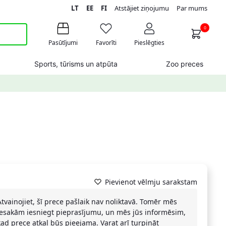
LT
EE
FI
Atstājiet ziņojumu
Par mums
0
Pasūtījumi
Favorīti
Pieslēgties
Sports, tūrisms un atpūta
Zoo preces
Pievienot vēlmju sarakstam
Atvainojiet, šī prece pašlaik nav noliktavā. Tomēr mēs
iesakām iesniegt pieprasījumu, un mēs jūs informēsim,
kad prece atkal būs pieejama. Varat arī turpināt