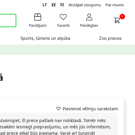
LT
EE
FI
Atstājiet ziņojumu
Par mums
0
Pasūtījumi
Favorīti
Pieslēgties
Sports, tūrisms un atpūta
Zoo preces
ā
Pievienot vēlmju sarakstam
Atvainojiet, šī prece pašlaik nav noliktavā. Tomēr mēs
iesakām iesniegt pieprasījumu, un mēs jūs informēsim,
kad prece atkal būs pieejama. Varat arī turpināt