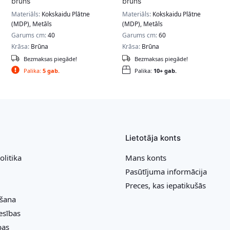
brūns
brūns
Materiāls:
Kokskaidu Plātne
Materiāls:
Kokskaidu Plātne
(MDP), Metāls
(MDP), Metāls
Garums cm:
40
Garums cm:
60
Krāsa:
Brūna
Krāsa:
Brūna
Bezmaksas piegāde!
Bezmaksas piegāde!
Palika:
5 gab.
Palika:
10+ gab.
Lietotāja konts
olitika
Mans konts
Pasūtījuma informācija
Preces, kas iepatikušās
ešana
esības
bas