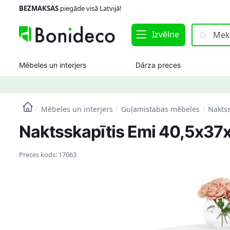
Skip
Skip
BEZMAKSAS
piegāde visā Latvijā!
to
to
navigation
content
Meklēt:
Meklēt
Izvēlne
Mēbeles un interjers
Dārza preces
Mēbeles un interjers
Guļamistabas mēbeles
Naktss
/
/
/
Naktsskapītis Emi 40,5x37x
Preces kods:
17063