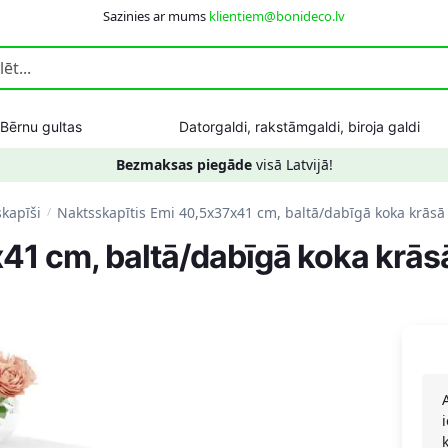
Sazinies ar mums
klientiem@bonideco.lv
Bērnu gultas
Datorgaldi, rakstāmgaldi, biroja galdi
Bezmaksas piegāde
visā Latvijā!
kapīši
Naktsskapītis Emi 40,5x37x41 cm, baltā/dabīgā koka krāsā
/
41 cm, baltā/dabīgā koka krās