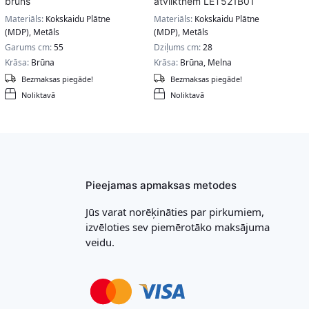
brūns
atvilktnēm LET521B01
Materiāls:
Kokskaidu Plātne
Materiāls:
Kokskaidu Plātne
(MDP), Metāls
(MDP), Metāls
Garums cm:
55
Dziļums cm:
28
Krāsa:
Brūna
Krāsa:
Brūna, Melna
Bezmaksas piegāde!
Bezmaksas piegāde!
Noliktavā
Noliktavā
Pieejamas apmaksas metodes
Jūs varat norēķināties par pirkumiem,
izvēloties sev piemērotāko maksājuma
veidu.