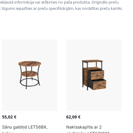
 iekļautā informācija var atšķirties no paša produkta. Oriģinālo preču
ēc lūgums iepazīties ar preču specifikācijām, kas norādītas preču kartēs.
55,02
€
62,09
€
Sānu galdiņš LET56BX,
Naktsskapītis ar 2