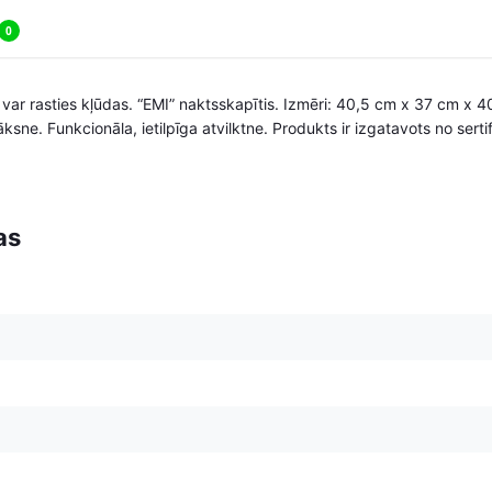
0
 var rasties kļūdas. “EMI” naktsskapītis. Izmēri: 40,5 cm x 37 cm x 4
sne. Funkcionāla, ietilpīga atvilktne. Produkts ir izgatavots no serti
as