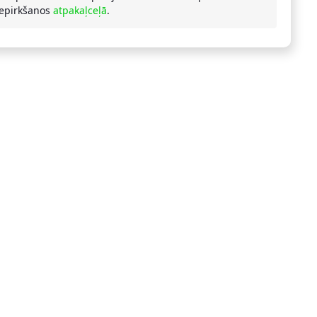
iepirkšanos
atpakaļceļā
.