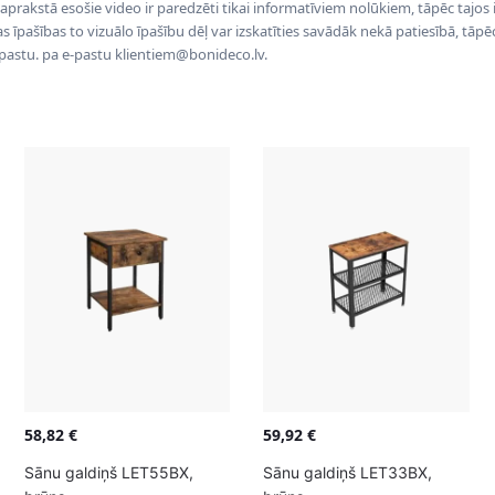
 aprakstā esošie video ir paredzēti tikai informatīviem nolūkiem, tāpēc tajos
tas īpašības to vizuālo īpašību dēļ var izskatīties savādāk nekā patiesībā, tāp
-pastu. pa e-pastu klientiem@bonideco.lv.
58,82
€
59,92
€
Sānu galdiņš LET55BX,
Sānu galdiņš LET33BX,