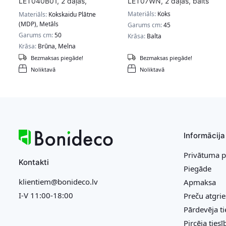
LET040B01, 2 daļas,
LET07WN, 2 daļas, balts
brūns/melns
Materiāls:
Koks
Materiāls:
Kokskaidu Plātne
(MDP), Metāls
Garums cm:
45
Garums cm:
50
Krāsa:
Balta
Krāsa:
Brūna, Melna
Bezmaksas piegāde!
Bezmaksas piegāde!
Noliktavā
Noliktavā
Informācija
Privātuma p
Kontakti
Piegāde
klientiem@bonideco.lv
Apmaksa
I-V 11:00-18:00
Preču atgri
Pārdevēja ti
Pircēja tiesī