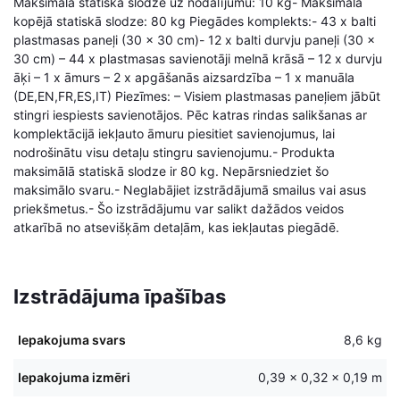
Maksimālā statiskā slodze uz nodalījumu: 10 kg- Maksimālā
kopējā statiskā slodze: 80 kg Piegādes komplekts:- 43 x balti
plastmasas paneļi (30 x 30 cm)- 12 x balti durvju paneļi (30 x
30 cm) – 44 x plastmasas savienotāji melnā krāsā – 12 x durvju
āķi – 1 x āmurs – 2 x apgāšanās aizsardzība – 1 x manuāla
(DE,EN,FR,ES,IT) Piezīmes: – Visiem plastmasas paneļiem jābūt
stingri iespiests savienotājos. Pēc katras rindas salikšanas ar
komplektācijā iekļauto āmuru piesitiet savienojumus, lai
nodrošinātu visu detaļu stingru savienojumu.- Produkta
maksimālā statiskā slodze ir 80 kg. Nepārsniedziet šo
maksimālo svaru.- Neglabājiet izstrādājumā smailus vai asus
priekšmetus.- Šo izstrādājumu var salikt dažādos veidos
atkarībā no atsevišķām detaļām, kas iekļautas piegādē.
Izstrādājuma īpašības
Iepakojuma svars
8,6 kg
Iepakojuma izmēri
0,39 × 0,32 × 0,19 m