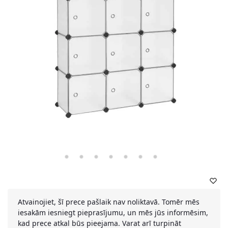
Atvainojiet, šī prece pašlaik nav noliktavā. Tomēr mēs
iesakām iesniegt pieprasījumu, un mēs jūs informēsim,
kad prece atkal būs pieejama. Varat arī turpināt