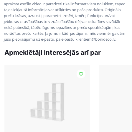
aprakstā esošie video ir paredzēti tikai informatīviem nolūkiem, tāpēc
tajos iekļautā informācija var atšķirties no paša produkta. Oriģinālo
preču krāsas, uzraksti, parametri, izmēri, izmēri, funkcijas un/vai
jebkuras citas īpašības to vizuālo īpašību dēļ var izskatīties savādāk
nekā patiesībā, tāpēc lūgums iepazīties ar preču specifikācijām, kas
norādītas preču kartēs. Ja jums ir kādi jautājumi, mēs vienmēr gaidām
jūsu pieprasījumu uz e-pastu. pa e-pastu klientiem@bonideco.lv.
Apmeklētāji interesējās arī par