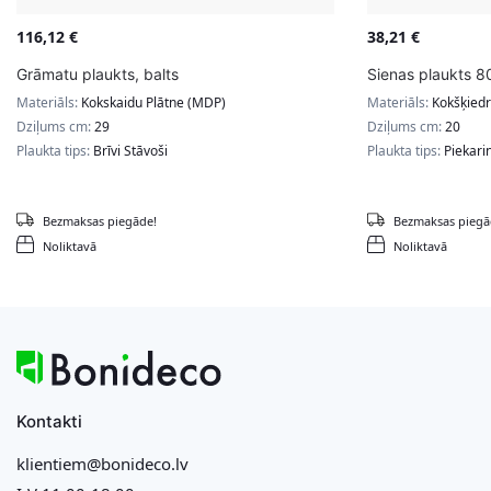
116,12
€
38,21
€
Grāmatu plaukts, balts
Sienas plaukts 8
Materiāls:
Kokskaidu Plātne (MDP)
Materiāls:
Kokšķiedr
Dziļums cm:
29
Dziļums cm:
20
Plaukta tips:
Brīvi Stāvoši
Plaukta tips:
Piekari
Bezmaksas piegāde!
Bezmaksas piegā
Noliktavā
Noliktavā
Kontakti
klientiem@bonideco.lv