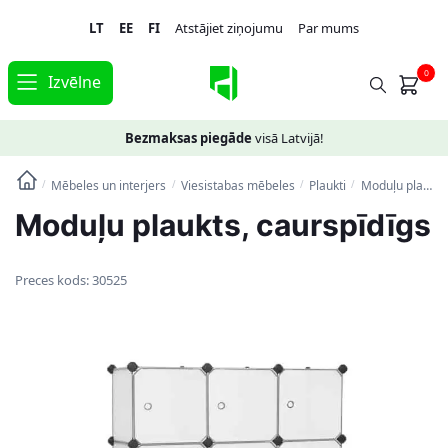
Skip
Skip
LT
EE
FI
Atstājiet ziņojumu
Par mums
to
to
navigation
content
0
Izvēlne
Bezmaksas piegāde
visā Latvijā!
Mēbeles un interjers
Viesistabas mēbeles
Plaukti
Moduļu plaukts, caurspīdīgs
/
/
/
/
Moduļu plaukts, caurspīdīgs
Preces kods:
30525