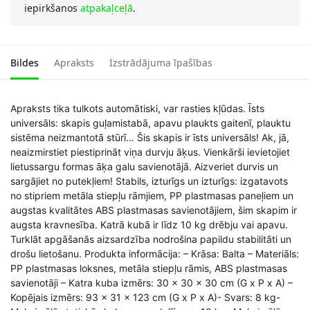
iepirkšanos
atpakaļceļā
.
Bildes
Apraksts
Izstrādājuma īpašības
Apraksts tika tulkots automātiski, var rasties kļūdas. Īsts
universāls: skapis guļamistabā, apavu plaukts gaitenī, plauktu
sistēma neizmantotā stūrī… Šis skapis ir īsts universāls! Ak, jā,
neaizmirstiet piestiprināt viņa durvju āķus. Vienkārši ievietojiet
lietussargu formas āķa galu savienotājā. Aizveriet durvis un
sargājiet no putekļiem! Stabils, izturīgs un izturīgs: izgatavots
no stipriem metāla stiepļu rāmjiem, PP plastmasas paneļiem un
augstas kvalitātes ABS plastmasas savienotājiem, šim skapim ir
augsta kravnesība. Katrā kubā ir līdz 10 kg drēbju vai apavu.
Turklāt apgāšanās aizsardzība nodrošina papildu stabilitāti un
drošu lietošanu. Produkta informācija: – Krāsa: Balta – Materiāls:
PP plastmasas loksnes, metāla stiepļu rāmis, ABS plastmasas
savienotāji – Katra kuba izmērs: 30 x 30 x 30 cm (G x P x A) –
Kopējais izmērs: 93 x 31 x 123 cm (G x P x A)- Svars: 8 kg-