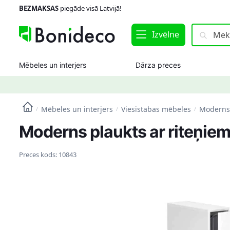
Skip
Skip
BEZMAKSAS
piegāde visā Latvijā!
to
to
navigation
content
Meklēt:
Meklēt
Izvēlne
Mēbeles un interjers
Dārza preces
Mēbeles un interjers
Viesistabas mēbeles
Moderns 
/
/
/
Moderns plaukts ar riteņiem,
Preces kods:
10843