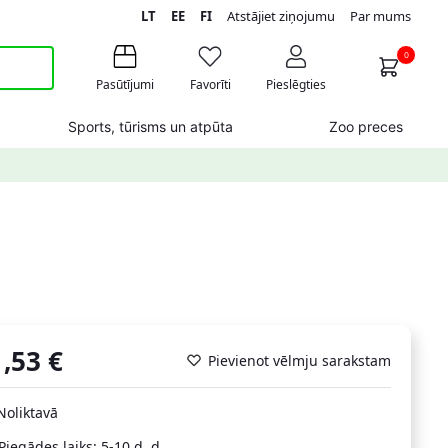
LT
EE
FI
Atstājiet ziņojumu
Par mums
0
Pasūtījumi
Favorīti
Pieslēgties
Sports, tūrisms un atpūta
Zoo preces
1,53
€
Pievienot vēlmju sarakstam
Noliktavā
Piegādes laiks: 5-10 d. d.