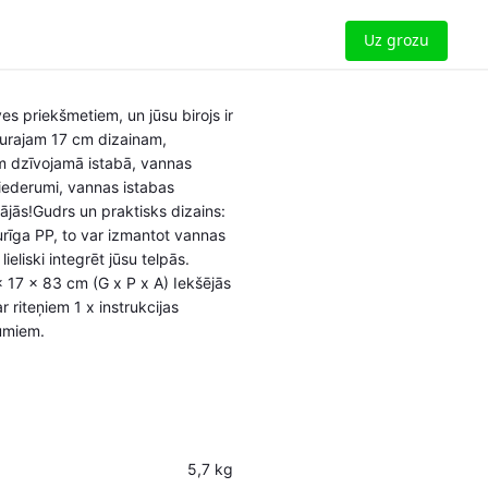
Uz grozu
ves priekšmetiem, un jūsu birojs ir
 šaurajam 17 cm dizainam,
ām dzīvojamā istabā, vannas
 piederumi, vannas istabas
mājās!Gudrs un praktisks dizains:
urīga PP, to var izmantot vannas
ieliski integrēt jūsu telpās.
x 17 x 83 cm (G x P x A) Iekšējās
 riteņiem 1 x instrukcijas
jumiem.
5,7 kg