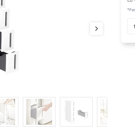
*Pas
Mod
pla
ar
rit
balt
pel
dau