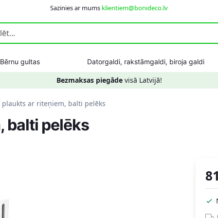
Sazinies ar mums
klientiem@bonideco.lv
Bērnu gultas
Datorgaldi, rakstāmgaldi, biroja galdi
Bezmaksas piegāde
visā Latvijā!
plaukts ar riteņiem, balti pelēks
 balti pelēks
8