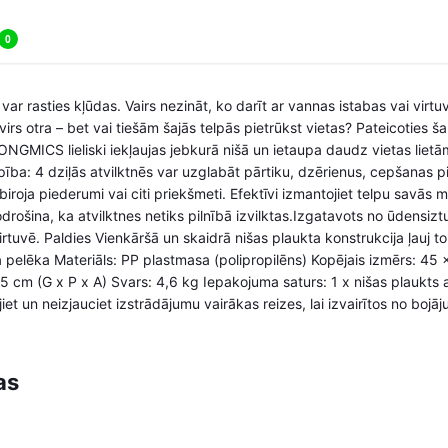
0
var rasties kļūdas. Vairs nezināt, ko darīt ar vannas istabas vai virtu
 virs otra – bet vai tiešām šajās telpās pietrūkst vietas? Pateicoties
NGMICS lieliski iekļaujas jebkurā nišā un ietaupa daudz vietas liet
etilpība: 4 dziļās atvilktnēs var uzglabāt pārtiku, dzērienus, cepšanas
biroja piederumi vai citi priekšmeti. Efektīvi izmantojiet telpu savās 
šina, ka atvilktnes netiks pilnībā izvilktas.Izgatavots no ūdensizt
rtuvē. Paldies Vienkāršā un skaidrā nišas plaukta konstrukcija ļauj to l
a pelēka Materiāls: PP plastmasa (polipropilēns) Kopējais izmērs: 45 
5 cm (G x P x A) Svars: 4,6 kg Iepakojuma saturs: 1 x nišas plaukts ar
un neizjauciet izstrādājumu vairākas reizes, lai izvairītos no bojā
as