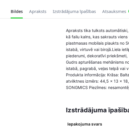
Bildes
Apraksts
Izstrādājuma īpašības
Atsauksmes
Apraksts tika tulkots automātiski, 
kā failu kalns, kas sakrauts viens
plastmasas mobilais plaukts no SO
istabā, virtuvē vai birojā.Liela i
piederumi, dekoratīvi priekšmeti, 
Gudrs apturēšanas mehānisms nodro
istabā, pagrabā, veļas telpā vai vi
Produkta informācija: Krāsa: Balt
atvilktnes izmērs: 44,5 x 13 x 18,
SONGMICS Piezīmes: nesamontējiet 
Izstrādājuma īpašīb
Iepakojuma svars