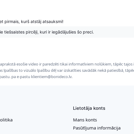
t pirmais, kurš atstāj atsauksmi!
 tiešsaistes pircēji, kuri ir iegādājušies šo preci.
 aprakstā esošie video ir paredzēti tikai informatīviem nolūkiem, tāpēc tajos
tas īpašības to vizuālo īpašību dēļ var izskatīties savādāk nekā patiesībā, tāp
-pastu. pa e-pastu klientiem@bonideco.lv.
Lietotāja konts
olitika
Mans konts
Pasūtījuma informācija