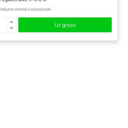
ūtījumu termiņi ir provizoriski
erns
Uz grozu
ukts
eņiem,
i
ēks
dzums