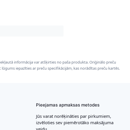
 iekļautā informācija var atšķirties no paša produkta. Oriģinālo preču
ēc lūgums iepazīties ar preču specifikācijām, kas norādītas preču kartēs.
Pieejamas apmaksas metodes
Jūs varat norēķināties par pirkumiem,
izvēloties sev piemērotāko maksājuma
veidu.