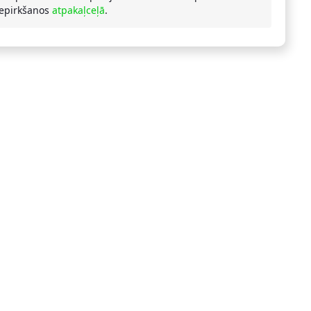
iepirkšanos
atpakaļceļā
.