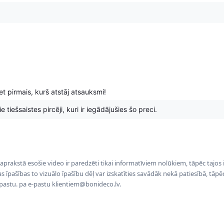
t pirmais, kurš atstāj atsauksmi!
 tiešsaistes pircēji, kuri ir iegādājušies šo preci.
 aprakstā esošie video ir paredzēti tikai informatīviem nolūkiem, tāpēc tajos
tas īpašības to vizuālo īpašību dēļ var izskatīties savādāk nekā patiesībā, tāp
-pastu. pa e-pastu klientiem@bonideco.lv.