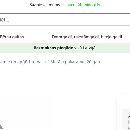
Sazinies ar mums
klientiem@bonideco.lv
Bērnu gultas
Datorgaldi, rakstāmgaldi, biroja galdi
Bezmaksas piegāde
visā Latvijā!
ramie un apģērbu maisi
Metāla pakaramie 20 gab.
/