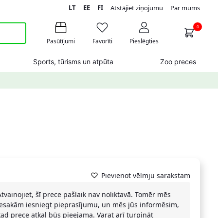
LT
EE
FI
Atstājiet ziņojumu
Par mums
0
Pasūtījumi
Favorīti
Pieslēgties
Sports, tūrisms un atpūta
Zoo preces
Pievienot vēlmju sarakstam
Atvainojiet, šī prece pašlaik nav noliktavā. Tomēr mēs
iesakām iesniegt pieprasījumu, un mēs jūs informēsim,
kad prece atkal būs pieejama. Varat arī turpināt