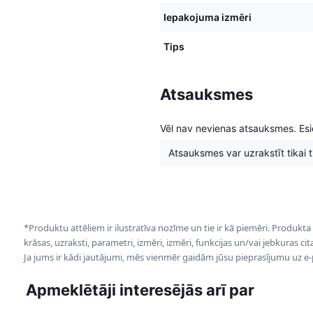
Iepakojuma izmēri
Tips
Atsauksmes
Vēl nav nevienas atsauksmes. Esie
Atsauksmes var uzrakstīt tikai tie
*Produktu attēliem ir ilustratīva nozīme un tie ir kā piemēri. Produkta
krāsas, uzraksti, parametri, izmēri, izmēri, funkcijas un/vai jebkuras ci
Ja jums ir kādi jautājumi, mēs vienmēr gaidām jūsu pieprasījumu uz e
Apmeklētāji interesējās arī par