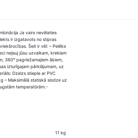
mbinācija Ja vairs nevēlaties
ekts ir izgatavots no stipras
iekšrocības. Šeit ir vēl: – Pelēks
eci neļauj jūsu uzvalkam, kreklam
ajiem, 360° pagriežamajiem āķiem,
ūsas izturīgajam pārklājumam, uz
riāls: Dzelzs stieple ar PVC
kg – Maksimālā statiskā slodze uz
augstām temperatūrām.-
11 kg