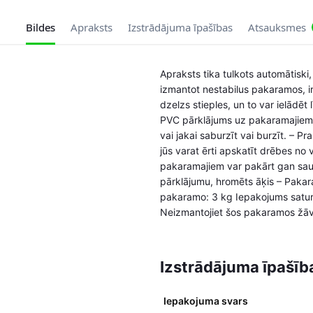
Bildes
Apraksts
Izstrādājuma īpašības
Atsauksmes
Apraksts tika tulkots automātiski,
izmantot nestabilus pakaramos, ir
dzelzs stieples, un to var ielādēt
PVC pārklājums uz pakaramajiem ne
vai jakai saburzīt vai burzīt. – P
jūs varat ērti apskatīt drēbes no
pakaramajiem var pakārt gan sausa
pārklājumu, hromēts āķis – Pakara
pakaramo: 3 kg Iepakojums satu
Neizmantojiet šos pakaramos žāvē
Izstrādājuma īpašīb
Iepakojuma svars