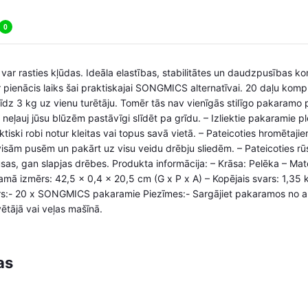
0
 var rasties kļūdas. Ideāla elastības, stabilitātes un daudzpusības ko
 pienācis laiks šai praktiskajai SONGMICS alternatīvai. 20 daļu kompl
 līdz 3 kg uz vienu turētāju. Tomēr tās nav vienīgās stilīgo pakaramo pr
ļauj jūsu blūzēm pastāvīgi slīdēt pa grīdu. – Izliektie pakaramie pl
raktiski robi notur kleitas vai topus savā vietā. – Pateicoties hromēt
 visām pusēm un pakārt uz visu veidu drēbju sliedēm. – Pateicoties r
s, gan slapjas drēbes. Produkta informācija: – Krāsa: Pelēka – Mate
mā izmērs: 42,5 x 0,4 x 20,5 cm (G x P x A) – Kopējais svars: 1,35 
rs:- 20 x SONGMICS pakaramie Piezīmes:- Sargājiet pakaramos no 
tājā vai veļas mašīnā.
as