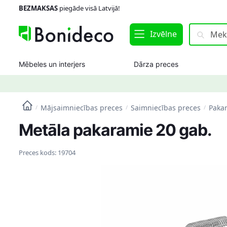
Skip
Skip
BEZMAKSAS
piegāde visā Latvijā!
to
to
navigation
content
Meklēt:
Meklēt
Izvēlne
Mēbeles un interjers
Dārza preces
Mājsaimniecības preces
Saimniecības preces
Paka
/
/
/
Metāla pakaramie 20 gab.
Preces kods:
19704