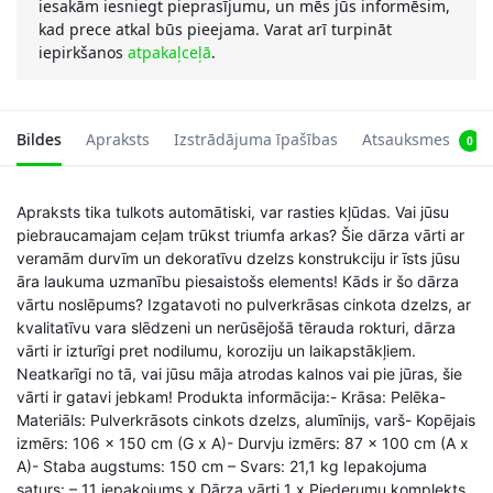
iesakām iesniegt pieprasījumu, un mēs jūs informēsim,
kad prece atkal būs pieejama. Varat arī turpināt
iepirkšanos
atpakaļceļā
.
Bildes
Apraksts
Izstrādājuma īpašības
Atsauksmes
0
Apraksts tika tulkots automātiski, var rasties kļūdas. Vai jūsu
piebraucamajam ceļam trūkst triumfa arkas? Šie dārza vārti ar
veramām durvīm un dekoratīvu dzelzs konstrukciju ir īsts jūsu
āra laukuma uzmanību piesaistošs elements! Kāds ir šo dārza
vārtu noslēpums? Izgatavoti no pulverkrāsas cinkota dzelzs, ar
kvalitatīvu vara slēdzeni un nerūsējošā tērauda rokturi, dārza
vārti ir izturīgi pret nodilumu, koroziju un laikapstākļiem.
Neatkarīgi no tā, vai jūsu māja atrodas kalnos vai pie jūras, šie
vārti ir gatavi jebkam! Produkta informācija:- Krāsa: Pelēka-
Materiāls: Pulverkrāsots cinkots dzelzs, alumīnijs, varš- Kopējais
izmērs: 106 x 150 cm (G x A)- Durvju izmērs: 87 x 100 cm (A x
A)- Staba augstums: 150 cm – Svars: 21,1 kg Iepakojuma
saturs: – 11 iepakojums x Dārza vārti 1 x Piederumu komplekts