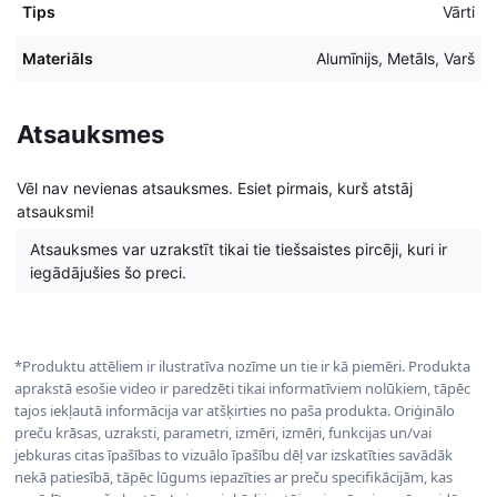
Tips
Vārti
Materiāls
Alumīnijs, Metāls, Varš
Atsauksmes
Vēl nav nevienas atsauksmes. Esiet pirmais, kurš atstāj
atsauksmi!
Atsauksmes var uzrakstīt tikai tie tiešsaistes pircēji, kuri ir
iegādājušies šo preci.
*Produktu attēliem ir ilustratīva nozīme un tie ir kā piemēri. Produkta
aprakstā esošie video ir paredzēti tikai informatīviem nolūkiem, tāpēc
tajos iekļautā informācija var atšķirties no paša produkta. Oriģinālo
preču krāsas, uzraksti, parametri, izmēri, izmēri, funkcijas un/vai
jebkuras citas īpašības to vizuālo īpašību dēļ var izskatīties savādāk
nekā patiesībā, tāpēc lūgums iepazīties ar preču specifikācijām, kas