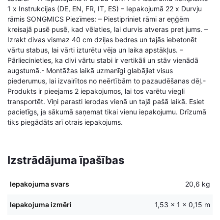
1 x Instrukcijas (DE, EN, FR, IT, ES) – Iepakojumā 22 x Durvju
rāmis SONGMICS Piezīmes: – Piestipriniet rāmi ar eņģēm
kreisajā pusē pusē, kad vēlaties, lai durvis atveras pret jums. –
Izrakt divas vismaz 40 cm dziļas bedres un tajās iebetonēt
vārtu stabus, lai vārti izturētu vēja un laika apstākļus. –
Pārliecinieties, ka divi vārtu stabi ir vertikāli un stāv vienādā
augstumā.- Montāžas laikā uzmanīgi glabājiet visus
piederumus, lai izvairītos no neērtībām to pazaudēšanas dēļ.-
Produkts ir pieejams 2 iepakojumos, lai tos varētu viegli
transportēt. Viņi parasti ierodas vienā un tajā pašā laikā. Esiet
pacietīgs, ja sākumā saņemat tikai vienu iepakojumu. Drīzumā
tiks piegādāts arī otrais iepakojums.
Izstrādājuma īpašības
Iepakojuma svars
20,6 kg
Iepakojuma izmēri
1,53 × 1 × 0,15 m