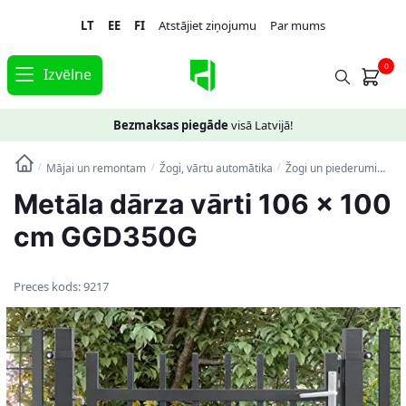
Skip
Skip
LT
EE
FI
Atstājiet ziņojumu
Par mums
to
to
navigation
content
0
Izvēlne
Bezmaksas piegāde
visā Latvijā!
Mājai un remontam
Žogi, vārtu automātika
Žogi un piederumi
Me
/
/
/
Metāla dārza vārti 106 x 100
cm GGD350G
Preces kods:
9217