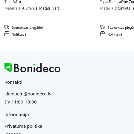
Tips:
Vārti
Tips:
Dekoratīvie Žo
Materiāls:
Alumīnijs, Metāls, Varš
Materiāls:
Cinkots T
Bezmaksas piegāde!
Bezmaksas piegā
Noliktavā
Noliktavā
Kontakti
klientiem@bonideco.lv
I-V 11:00-18:00
Informācija
Privātuma politika
Piegāde