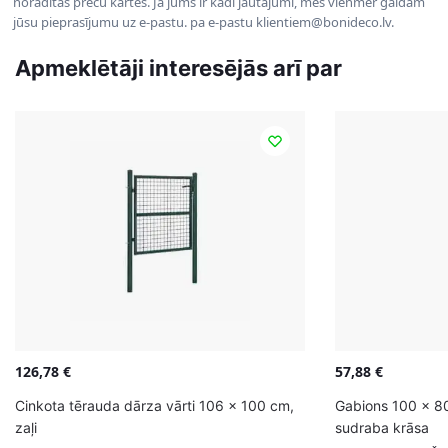
norādītas preču kartēs. Ja jums ir kādi jautājumi, mēs vienmēr gaidām
jūsu pieprasījumu uz e-pastu. pa e-pastu klientiem@bonideco.lv.
Apmeklētāji interesējās arī par
126,78
€
57,88
€
Cinkota tērauda dārza vārti 106 x 100 cm,
Gabions 100 x 8
zaļi
sudraba krāsa