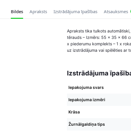
Bildes
Apraksts
Izstrādājuma īpašības
Atsauksmes
Apraksts tika tulkots automātiski,
tērauds – Izmērs: 55 x 35 x 66 cm
x piederumu komplekts – 1 x roka
uz izstrādājuma vai spēlēties ar 
Izstrādājuma īpašīb
Iepakojuma svars
Iepakojuma izmēri
Krāsa
Žurnālgaldiņa tips