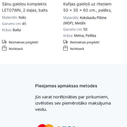
Sānu galdiņu komplekts
Kafijas galdiņš uz riteņiem
LET07WN, 2 daļas, balts
50 x 35 x 60 cm., pelēks,
melns
Materiāls:
Koks
Materiāls:
Kokskaidu Plātne
(MDP), Metāls
Garums cm:
45
Garums cm:
50
Krāsa:
Balta
Krāsa:
Melna, Pelēka
Bezmaksas piegāde!
Bezmaksas piegāde!
Noliktavā
Noliktavā
Pieejamas apmaksas metodes
Jūs varat norēķināties par pirkumiem,
izvēloties sev piemērotāko maksājuma
veidu.