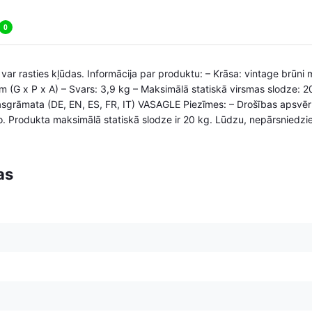
0
 var rasties kļūdas. Informācija par produktu: – Krāsa: vintage brūni 
 (G x P x A) – Svars: 3,9 kg – Maksimālā statiskā virsmas slodze: 20
sgrāmata (DE, EN, ES, FR, IT) VASAGLE Piezīmes: – Drošības apsvēru
to. Produkta maksimālā statiskā slodze ir 20 kg. Lūdzu, nepārsniedzi
as