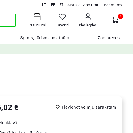
LT
EE
FI
Atstājiet ziņojumu
Par mums
0
Pasūtījumi
Favorīti
Pieslēgties
Sports, tūrisms un atpūta
Zoo preces
5,02
€
Pievienot vēlmju sarakstam
Noliktavā
Piegādes laiks: 5-10 d. d.