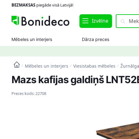
Skip
Skip
BEZMAKSAS
piegāde visā Latvijā!
to
to
navigation
content
Meklēt:
Meklēt
Izvēlne
Mēbeles un interjers
Dārza preces
Mēbeles un interjers
Viesistabas mēbeles
Žurnālga
/
/
/
Mazs kafijas galdiņš LNT52
Preces kods:
22708