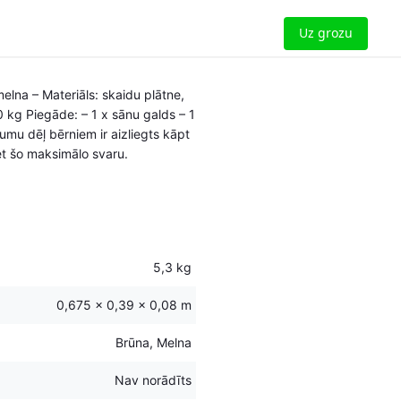
Uz grozu
melna – Materiāls: skaidu plātne,
 kg Piegāde: – 1 x sānu galds – 1
mu dēļ bērniem ir aizliegts kāpt
et šo maksimālo svaru.
5,3 kg
0,675 × 0,39 × 0,08 m
Brūna, Melna
Nav norādīts