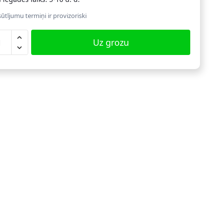
ūtījumu termiņi ir provizoriski
s
Uz grozu
jas
diņš
52BX,
ns/melns
dzums