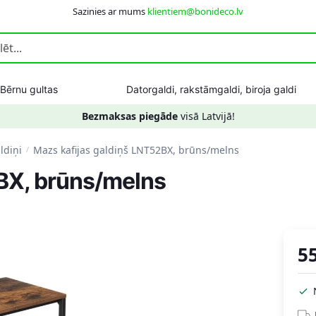
Sazinies ar mums
klientiem@bonideco.lv
Bērnu gultas
Datorgaldi, rakstāmgaldi, biroja galdi
Bezmaksas piegāde
visā Latvijā!
ldiņi
Mazs kafijas galdiņš LNT52BX, brūns/melns
/
BX, brūns/melns
5