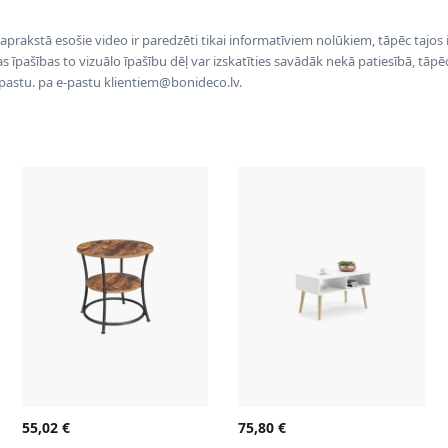
 aprakstā esošie video ir paredzēti tikai informatīviem nolūkiem, tāpēc tajos
tas īpašības to vizuālo īpašību dēļ var izskatīties savādāk nekā patiesībā, tāp
-pastu. pa e-pastu klientiem@bonideco.lv.
55,02
€
75,80
€