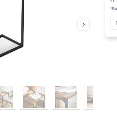
*Pas
Maz
kafi
gal
LNT
brū
dau