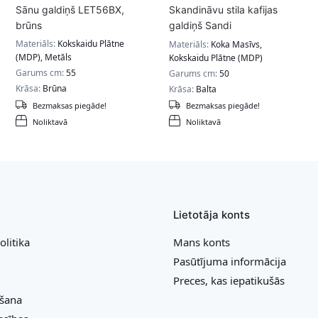
Sānu galdiņš LET56BX,
Skandināvu stila kafijas
brūns
galdiņš Sandi
90x55x50cm, balts
Materiāls:
Kokskaidu Plātne
Materiāls:
Koka Masīvs,
(MDP), Metāls
Kokskaidu Plātne (MDP)
Garums cm:
55
Garums cm:
50
Krāsa:
Brūna
Krāsa:
Balta
Bezmaksas piegāde!
Bezmaksas piegāde!
Noliktavā
Noliktavā
Lietotāja konts
olitika
Mans konts
Pasūtījuma informācija
Preces, kas iepatikušās
ešana