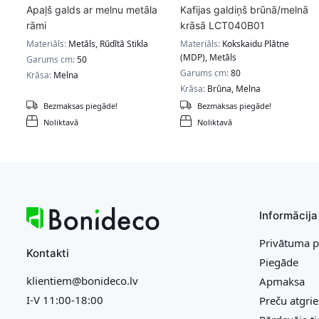
Apaļš galds ar melnu metāla
Kafijas galdiņš brūnā/melnā
rāmi
krāsā LCT040B01
Materiāls:
Metāls, Rūdītā Stikla
Materiāls:
Kokskaidu Plātne
(MDP), Metāls
Garums cm:
50
Garums cm:
80
Krāsa:
Melna
Krāsa:
Brūna, Melna
Bezmaksas piegāde!
Bezmaksas piegāde!
Noliktavā
Noliktavā
Informācija
Privātuma p
Kontakti
Piegāde
klientiem@bonideco.lv
Apmaksa
I-V 11:00-18:00
Preču atgri