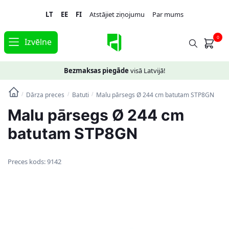
Skip
Skip
LT
EE
FI
Atstājiet ziņojumu
Par mums
to
to
navigation
content
0
Izvēlne
Bezmaksas piegāde
visā Latvijā!
Dārza preces
Batuti
Malu pārsegs Ø 244 cm batutam STP8GN
/
/
/
Malu pārsegs Ø 244 cm
batutam STP8GN
Preces kods:
9142