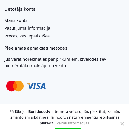
Lietotāja konts
Mans konts
Pasūtījuma informācija
Preces, kas iepatikušās
Pieejamas apmaksas metodes
Jūs varat norēķināties par pirkumiem, izvēloties sev
piemērotāko maksājuma veidu.
Copyright © 2026 MB „Bonideco“. Visas tiesības aizsargātas
Pārlūkojot
Bonideco.lv
interneta veikalu, jūs piekrītat, ka mēs
izmantojam sīkdatnes, lai nodrošinātu vienmērīgu iepirkšanās
pieredzi.
Vairāk informācijas