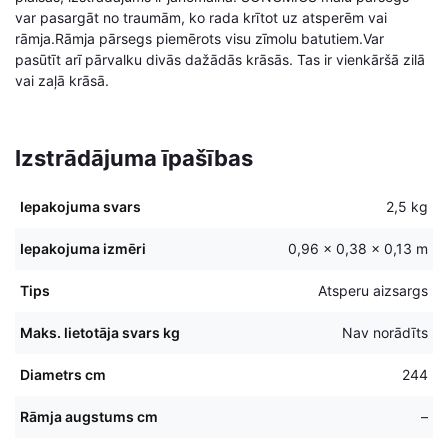
var pasargāt no traumām, ko rada krītot uz atsperēm vai
rāmja.Rāmja pārsegs piemērots visu zīmolu batutiem.Var
pasūtīt arī pārvalku divās dažādās krāsās. Tas ir vienkāršā zilā
vai zaļā krāsā.
Izstrādājuma īpašības
Iepakojuma svars
2,5 kg
Iepakojuma izmēri
0,96 × 0,38 × 0,13 m
Tips
Atsperu aizsargs
Maks. lietotāja svars kg
Nav norādīts
Diametrs cm
244
Rāmja augstums cm
–