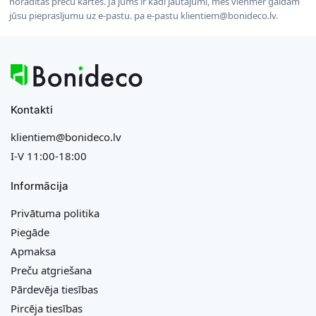
norādītas preču kartēs. Ja jums ir kādi jautājumi, mēs vienmēr gaidām
jūsu pieprasījumu uz e-pastu. pa e-pastu klientiem@bonideco.lv.
Kontakti
klientiem@bonideco.lv
I-V 11:00-18:00
Informācija
Privātuma politika
Piegāde
Apmaksa
Preču atgriešana
Pārdevēja tiesības
Pircēja tiesības