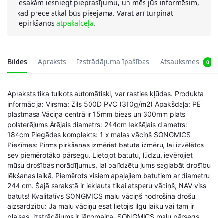
iesakām iesniegt pieprasījumu, un mēs jūs informēsim,
kad prece atkal būs pieejama. Varat arī turpināt
iepirkšanos
atpakaļceļā
.
Bildes
Apraksts
Izstrādājuma īpašības
Atsauksmes
0
Apraksts tika tulkots automātiski, var rasties kļūdas. Produkta
informācija: Virsma: Zils 500D PVC (310g/m2) Apakšdaļa: PE
plastmasa Vāciņa centrā ir 15mm biezs un 300mm plats
polsterējums Ārējais diametrs: 244cm Iekšējais diametrs:
184cm Piegādes komplekts: 1 x malas vāciņš SONGMICS
Piezīmes: Pirms pirkšanas izmēriet batuta izmēru, lai izvēlētos
sev piemērotāko pārsegu. Lietojot batutu, lūdzu, ievērojiet
mūsu drošības norādījumus, lai palīdzētu jums saglabāt drošību
lēkšanas laikā. Piemērots visiem apaļajiem batutiem ar diametru
244 cm. Šajā sarakstā ir iekļauta tikai atsperu vāciņš, NAV viss
batuts! Kvalitatīvs SONGMICS malu vāciņš nodrošina drošu
aizsardzību: Ja malu vāciņu esat lietojis ilgu laiku vai tam ir
plaisas, izstrādājums ir jānomaina. SONGMICS malu pārsegs