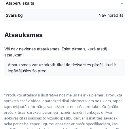
Atsperu skaits
–
Svars kg
Nav norādīts
Atsauksmes
Vēl nav nevienas atsauksmes. Esiet pirmais, kurš atstāj
atsauksmi!
Atsauksmes var uzrakstīt tikai tie tiešsaistes pircēji, kuri ir
iegādājušies šo preci.
*Produktu attēliem ir ilustratīva nozīme un tie ir kā piemēri. Produkta
aprakstā esošie video ir paredzēti tikai informatīviem nolūkiem, tāpēc
tajos iekļautā informācija var atšķirties no paša produkta. Oriģinālo
preču krāsas, uzraksti, parametri, izmēri, izmēri, funkcijas un/vai
jebkuras citas īpašības to vizuālo īpašību dēļ var izskatīties savādāk
nekā patiesībā, tāpēc lūgums iepazīties ar preču specifikācijām, kas