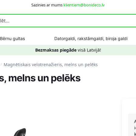
Sazinies ar mums
klientiem@bonideco.lv
Bērnu gultas
Datorgaldi, rakstāmgaldi, biroja galdi
Bezmaksas piegāde
visā Latvijā!
Magnētiskais velotrenažieris, melns un pelēks
/
s, melns un pelēks