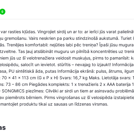
0
ar rasties kļūdas. Vingrojiet sirdij un ar to: ar ierīci jūs varat paliel
gu gremošanu. Vairs neskrien pa parku stindzinošā aukstumā. Turiet 
s. Trenējies komfortabli: nejūties labi pēc treniņa? Īpaši jūsu mugura 
tzveltne. Tas ļauj atslābināt muguru un pilnībā koncentrēties uz tren
iem jūs uz šī velotrenažiera veidosit muskuļus, pirms to pamanīsit: 
elosipēdu, salocīt un ievietot. stūrītis – nevajag to izjaukt! Informāci
asa, PU sintētiskā āda, putas Informācija ekrānā: pulss, ātrums, ilgu
i: 70 x 41 x 113 cm (G x P x H) Svars: 16,7 kg Maks. Lietotāja svars:
: 73 – 86 cm Piegādes komplekts: 1 x trenažieris 2 x AAA baterija 
) SONGMICS piezīmes: Cilvēki ar sirdi un tiem ar asinsvadu problēmā
nav piemērots bērniem. Pirms vingrošanas uz šī velosipēda izstaipietie
Izmantojiet produktu tikai uz sausas un līdzenas virsmas.
as