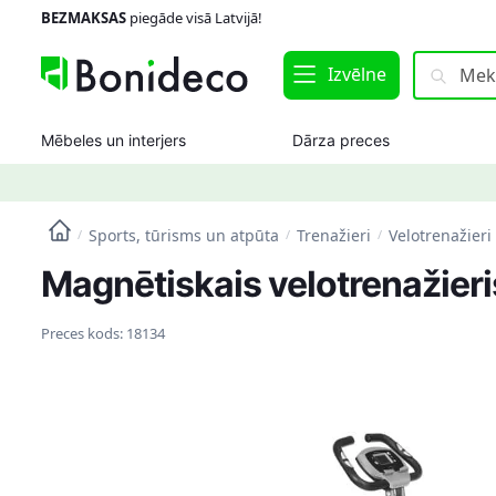
Skip
Skip
BEZMAKSAS
piegāde visā Latvijā!
to
to
navigation
content
Meklēt:
Meklēt
Izvēlne
Mēbeles un interjers
Dārza preces
Sports, tūrisms un atpūta
Trenažieri
Velotrenažieri
/
/
/
Magnētiskais velotrenažieri
Preces kods:
18134