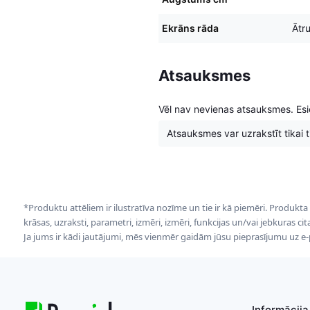
Ekrāns rāda
Ātr
Atsauksmes
Vēl nav nevienas atsauksmes. Esie
Atsauksmes var uzrakstīt tikai tie
*Produktu attēliem ir ilustratīva nozīme un tie ir kā piemēri. Produkta
krāsas, uzraksti, parametri, izmēri, izmēri, funkcijas un/vai jebkuras ci
Ja jums ir kādi jautājumi, mēs vienmēr gaidām jūsu pieprasījumu uz e
Informācija