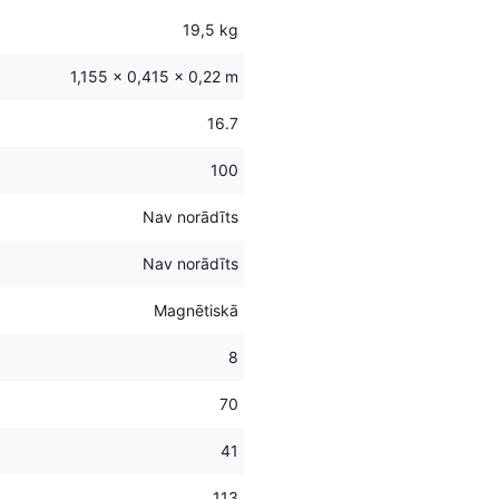
19,5 kg
1,155 × 0,415 × 0,22 m
16.7
100
Nav norādīts
Nav norādīts
Magnētiskā
8
70
41
113