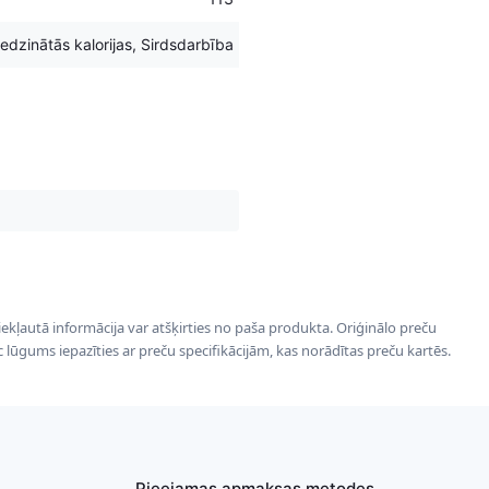
edzinātās kalorijas, Sirdsdarbība
 iekļautā informācija var atšķirties no paša produkta. Oriģinālo preču
ēc lūgums iepazīties ar preču specifikācijām, kas norādītas preču kartēs.
Pieejamas apmaksas metodes