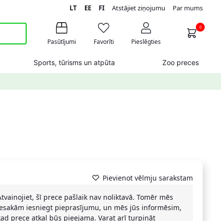
LT
EE
FI
Atstājiet ziņojumu
Par mums
0
Pasūtījumi
Favorīti
Pieslēgties
Sports, tūrisms un atpūta
Zoo preces
Pievienot vēlmju sarakstam
Atvainojiet, šī prece pašlaik nav noliktavā. Tomēr mēs
iesakām iesniegt pieprasījumu, un mēs jūs informēsim,
kad prece atkal būs pieejama. Varat arī turpināt