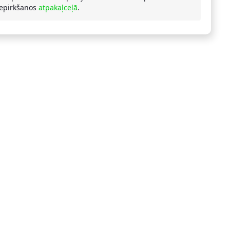
iepirkšanos
atpakaļceļā
.