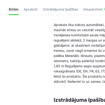
Bildes
Apraksts
Izstrādājuma īpašības
Atsauksmes
Apraksts tika tulkots automātiski, v
mazināt stresu un veicināt veselī
trenējieties komfortabli savās mājā
regulējami sēdekļi, 2 margas un a
glabājams: ar skaidriem norādījum
treniņu, varat viegli izmantot šo v
pelēka Materiāls: tērauds, plastm
odometrs, kaloriju patēriņš Izmēr
1,85 m Regulējams seglu augstums
rokasgrāmata (DE, EN, FR, ES, IT
lietot šo produktu. Šis produkts 
stāvoklī. Nelieciet to uz zemes. 
Izstrādājuma īpašīb