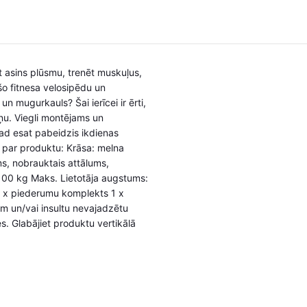
ināt asins plūsmu, trenēt muskuļus,
šo fitnesa velosipēdu un
un mugurkauls? Šai ierīcei ir ērti,
iņu. Viegli montējams un
kad esat pabeidzis ikdienas
ja par produktu: Krāsa: melna
ms, nobrauktais attālums,
 100 kg Maks. Lietotāja augstums:
1 x piederumu komplekts 1 x
m un/vai insultu nevajadzētu
s. Glabājiet produktu vertikālā