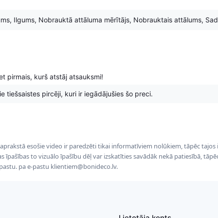
ums, Ilgums, Nobrauktā attāluma mērītājs, Nobrauktais attālums, Sad
t pirmais, kurš atstāj atsauksmi!
 tiešsaistes pircēji, kuri ir iegādājušies šo preci.
 aprakstā esošie video ir paredzēti tikai informatīviem nolūkiem, tāpēc tajos
tas īpašības to vizuālo īpašību dēļ var izskatīties savādāk nekā patiesībā, tāp
-pastu. pa e-pastu klientiem@bonideco.lv.
Lietotāja konts