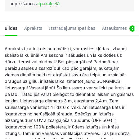
iepirkšanos
atpakaļceļā
.
Bildes
Apraksts
Izstrādājuma īpašības
Atsauksmes
0
Apraksts tika tulkots automātiski, var rasties kļūdas. Izbaudi
skaisto laiku ēnā! Āra sezona ir sākusies un laiks doties uz
dārzu, terasi vai pludmali! Bet piesargāties! Padomā par
pareizu saules aizsardzību! Kad pēc garajām, aukstajām
ziemas dienām beidzot atgūstat savu āra telpu un uzaicināt
draugus uz grilu, ir īstais laiks izmantot jauno SONGMICS
lietussargu! Vasarai jābūt Šo lietussargu var saliekt pa kreisi un
pa labi. Tātad jūs varat pielāgot to diennakts laikam un gaismas
leņķim. Lietussarga diametrs 3 m, augstums 2,4 m. Zem
saulessarga var ietilpt 4 līdz 6 cilvēki. Arī lietussarga kāts ir
izgatavots no nerūsējošā tērauda. Spēcīgs un izturīgs
aizsargaudums UV aizsargājošais audums (UPF 50+) ir
izgatavots no 100% poliestera, ir ūdens izturīgs un krāsu
izturīgs. Tam ir arī vairākas ventilācijas atveres. Tas ļauj dārza