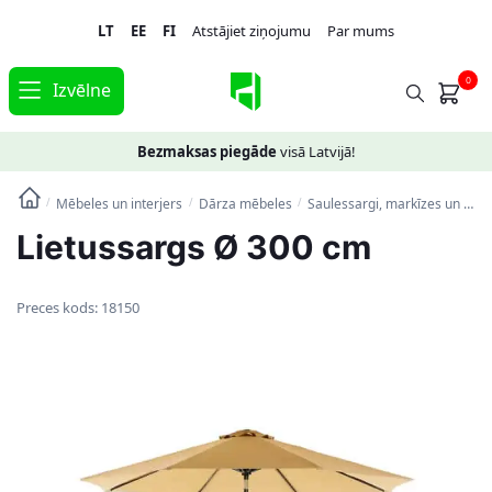
Skip
Skip
LT
EE
FI
Atstājiet ziņojumu
Par mums
to
to
navigation
content
0
Izvēlne
Bezmaksas piegāde
visā Latvijā!
Mēbeles un interjers
Dārza mēbeles
Saulessargi, markīzes un statīvi
/
/
/
Lietussargs Ø 300 cm
Preces kods:
18150