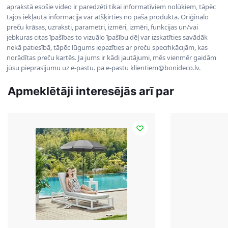
aprakstā esošie video ir paredzēti tikai informatīviem nolūkiem, tāpēc
tajos iekļautā informācija var atšķirties no paša produkta. Oriģinālo
preču krāsas, uzraksti, parametri, izmēri, izmēri, funkcijas un/vai
jebkuras citas īpašības to vizuālo īpašību dēļ var izskatīties savādāk
nekā patiesībā, tāpēc lūgums iepazīties ar preču specifikācijām, kas
norādītas preču kartēs. Ja jums ir kādi jautājumi, mēs vienmēr gaidām
jūsu pieprasījumu uz e-pastu. pa e-pastu klientiem@bonideco.lv.
Apmeklētāji interesējās arī par