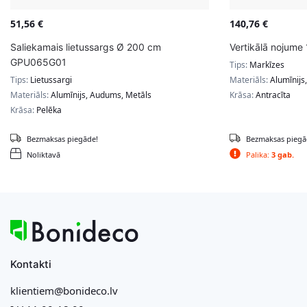
51,56
€
140,76
€
Saliekamais lietussargs Ø 200 cm
Vertikālā nojume 
GPU065G01
Tips:
Markīzes
Tips:
Lietussargi
Materiāls:
Alumīnijs
Materiāls:
Alumīnijs, Audums, Metāls
Krāsa:
Antracīta
Krāsa:
Pelēka
Bezmaksas piegāde!
Bezmaksas piegā
Noliktavā
Palika:
3 gab.
Kontakti
klientiem@bonideco.lv