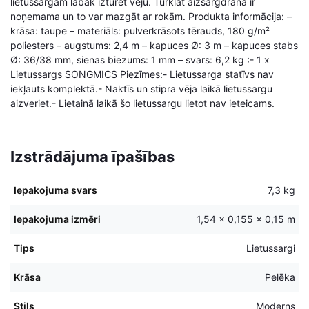
lietussargam labāk izturēt vēju. Turklāt aizsargdrāna ir
noņemama un to var mazgāt ar rokām. Produkta informācija: –
krāsa: taupe – materiāls: pulverkrāsots tērauds, 180 g/m²
poliesters – augstums: 2,4 m – kapuces Ø: 3 m – kapuces stabs
Ø: 36/38 mm, sienas biezums: 1 mm – svars: 6,2 kg :- 1 x
Lietussargs SONGMICS Piezīmes:- Lietussarga statīvs nav
iekļauts komplektā.- Naktīs un stipra vēja laikā lietussargu
aizveriet.- Lietainā laikā šo lietussargu lietot nav ieteicams.
Izstrādājuma īpašības
Iepakojuma svars
7,3 kg
Iepakojuma izmēri
1,54 × 0,155 × 0,15 m
Tips
Lietussargi
Krāsa
Pelēka
Stils
Moderns