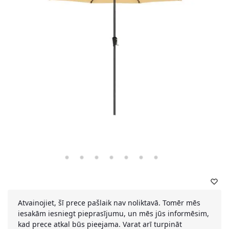
Atvainojiet, šī prece pašlaik nav noliktavā. Tomēr mēs
iesakām iesniegt pieprasījumu, un mēs jūs informēsim,
kad prece atkal būs pieejama. Varat arī turpināt