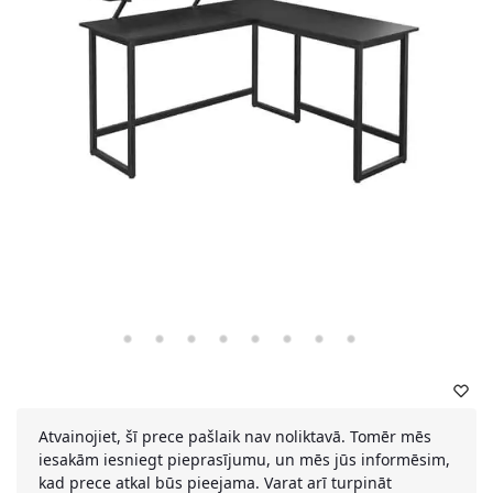
Atvainojiet, šī prece pašlaik nav noliktavā. Tomēr mēs
iesakām iesniegt pieprasījumu, un mēs jūs informēsim,
kad prece atkal būs pieejama. Varat arī turpināt