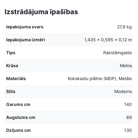
Izstrādājuma īpašības
Iepakojuma svars
27,9 kg
Iepakojuma izmēri
1,435 × 0,595 × 0,12 m
Tips
Rakstāmgalds
Krāsa
Melna
Materiāls
Kokskaidu plātne (MDP), Metāls
Stils
Moderns
Garums cm
140
Augstums cm
89
Dziļums cm
130