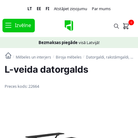
Skip
Skip
LT
EE
FI
Atstājiet ziņojumu
Par mums
to
to
navigation
content
0
Izvēlne
Bezmaksas piegāde
visā Latvijā!
Mēbeles un interjers
Biroja mēbeles
Datorgaldi, rakstāmgaldi, biroja galdi
/
/
/
L-veida datorgalds
Preces kods:
22664