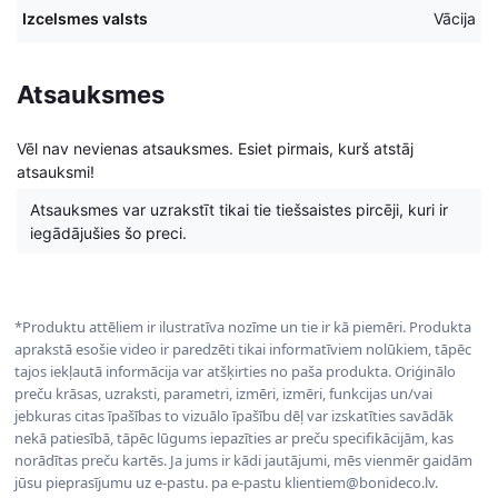
Izcelsmes valsts
Vācija
Atsauksmes
Vēl nav nevienas atsauksmes. Esiet pirmais, kurš atstāj
atsauksmi!
Atsauksmes var uzrakstīt tikai tie tiešsaistes pircēji, kuri ir
iegādājušies šo preci.
*Produktu attēliem ir ilustratīva nozīme un tie ir kā piemēri. Produkta
aprakstā esošie video ir paredzēti tikai informatīviem nolūkiem, tāpēc
tajos iekļautā informācija var atšķirties no paša produkta. Oriģinālo
preču krāsas, uzraksti, parametri, izmēri, izmēri, funkcijas un/vai
jebkuras citas īpašības to vizuālo īpašību dēļ var izskatīties savādāk
nekā patiesībā, tāpēc lūgums iepazīties ar preču specifikācijām, kas
norādītas preču kartēs. Ja jums ir kādi jautājumi, mēs vienmēr gaidām
jūsu pieprasījumu uz e-pastu. pa e-pastu klientiem@bonideco.lv.