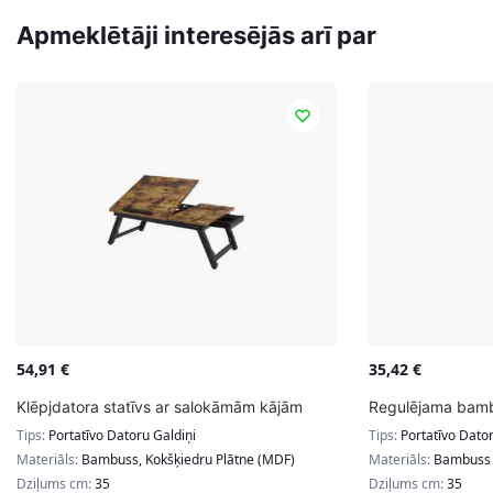
Apmeklētāji interesējās arī par
54,91
€
35,42
€
Klēpjdatora statīvs ar salokāmām kājām
Regulējama bam
Tips:
Portatīvo Datoru Galdiņi
Tips:
Portatīvo Dator
Materiāls:
Bambuss, Kokšķiedru Plātne (MDF)
Materiāls:
Bambuss
Dziļums cm:
35
Dziļums cm:
35