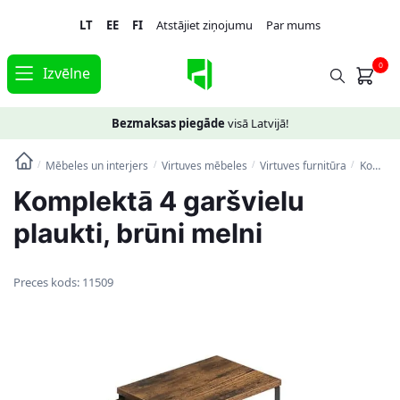
Skip
Skip
LT
EE
FI
Atstājiet ziņojumu
Par mums
to
to
navigation
content
0
Izvēlne
Bezmaksas piegāde
visā Latvijā!
Mēbeles un interjers
Virtuves mēbeles
Virtuves furnitūra
Komplektā 4 garšvielu plaukti, brūni melni
/
/
/
/
Komplektā 4 garšvielu
plaukti, brūni melni
Preces kods:
11509