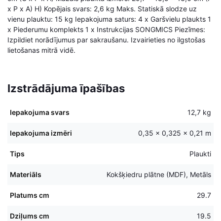
x P x A) H) Kopējais svars: 2,6 kg Maks. Statiskā slodze uz
vienu plauktu: 15 kg Iepakojuma saturs: 4 x Garšvielu plaukts 1
x Piederumu komplekts 1 x Instrukcijas SONGMICS Piezīmes:
Izpildiet norādījumus par sakraušanu. Izvairieties no ilgstošas
lietošanas mitrā vidē.
Izstrādājuma īpašības
Iepakojuma svars
12,7 kg
Iepakojuma izmēri
0,35 × 0,325 × 0,21 m
Tips
Plaukti
Materiāls
Kokšķiedru plātne (MDF), Metāls
Platums cm
29.7
Dziļums cm
19.5