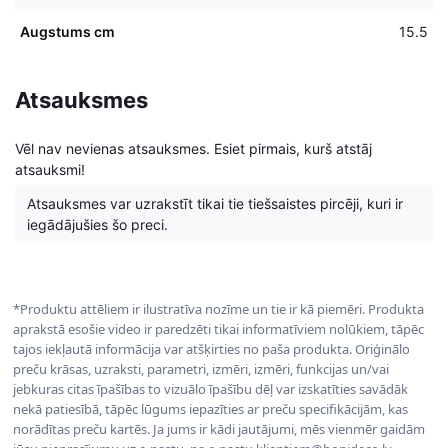
Augstums cm
15.5
Atsauksmes
Vēl nav nevienas atsauksmes. Esiet pirmais, kurš atstāj
atsauksmi!
Atsauksmes var uzrakstīt tikai tie tiešsaistes pircēji, kuri ir
iegādājušies šo preci.
*Produktu attēliem ir ilustratīva nozīme un tie ir kā piemēri. Produkta
aprakstā esošie video ir paredzēti tikai informatīviem nolūkiem, tāpēc
tajos iekļautā informācija var atšķirties no paša produkta. Oriģinālo
preču krāsas, uzraksti, parametri, izmēri, izmēri, funkcijas un/vai
jebkuras citas īpašības to vizuālo īpašību dēļ var izskatīties savādāk
nekā patiesībā, tāpēc lūgums iepazīties ar preču specifikācijām, kas
norādītas preču kartēs. Ja jums ir kādi jautājumi, mēs vienmēr gaidām