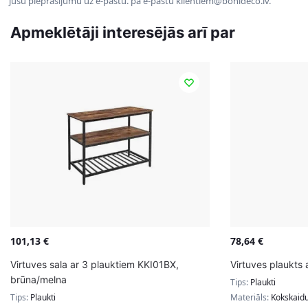
jūsu pieprasījumu uz e-pastu. pa e-pastu klientiem@bonideco.lv.
Apmeklētāji interesējās arī par
101,13
€
78,64
€
Virtuves sala ar 3 plauktiem KKI01BX,
Virtuves plaukts
brūna/melna
Tips:
Plaukti
Tips:
Plaukti
Materiāls:
Kokskaidu