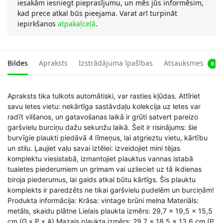
iesakām iesniegt pieprasījumu, un mēs jūs informēsim,
kad prece atkal būs pieejama. Varat arī turpināt
iepirkšanos
atpakaļceļā
.
Bildes
Apraksts
Izstrādājuma īpašības
Atsauksmes
0
Apraksts tika tulkots automātiski, var rasties kļūdas. Attīriet
savu letes vietu: nekārtīga sastāvdaļu kolekcija uz letes var
radīt vilšanos, un gatavošanas laikā ir grūti satvert pareizo
garšvielu burciņu dažu sekunžu laikā. Šeit ir risinājums: šie
burvīgie plaukti piedāvā 4 līmeņus, lai atgrieztu vietu, kārtību
un stilu. Ļaujiet vaļu savai iztēlei: izveidojiet mini tējas
komplektu viesistabā, izmantojiet plauktus vannas istabā
tualetes piederumiem un grimam vai uzlieciet uz tā ikdienas
biroja piederumus, lai galds atkal būtu kārtīgs. Šis plauktu
komplekts ir paredzēts ne tikai garšvielu pudelēm un burciņām!
Produkta informācija: Krāsa: vintage brūni melna Materiāls:
metāls, skaidu plātne Lielais plaukta izmērs: 29,7 x 19,5 x 15,5
cm (G x P x A) Mazais plaukta izmērs: 29,7 x 18,5 x 13,6 cm (P