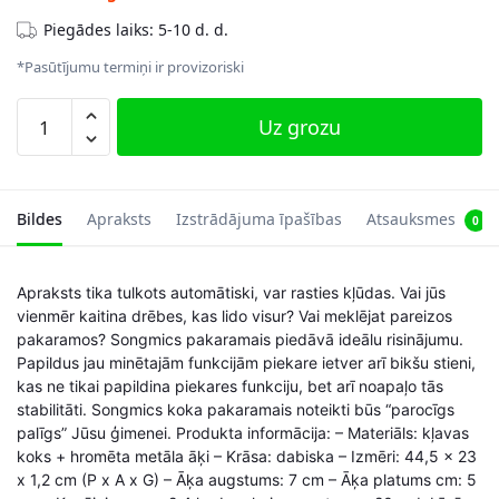
Piegādes laiks: 5-10 d. d.
*Pasūtījumu termiņi ir provizoriski
Koka
Uz grozu
pakaramo
komplekts
20gab.
CRW001-
Bildes
Apraksts
Izstrādājuma īpašības
Atsauksmes
0
20
daudzums
Apraksts tika tulkots automātiski, var rasties kļūdas. Vai jūs
vienmēr kaitina drēbes, kas lido visur? Vai meklējat pareizos
pakaramos? Songmics pakaramais piedāvā ideālu risinājumu.
Papildus jau minētajām funkcijām piekare ietver arī bikšu stieni,
kas ne tikai papildina piekares funkciju, bet arī noapaļo tās
stabilitāti. Songmics koka pakaramais noteikti būs “parocīgs
palīgs” Jūsu ģimenei. Produkta informācija: – Materiāls: kļavas
koks + hromēta metāla āķi – Krāsa: dabiska – Izmēri: 44,5 x 23
x 1,2 cm (P x A x G) – Āķa augstums: 7 cm – Āķa platums cm: 5