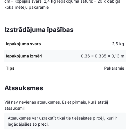
cm – Kopējais svars: 2,4 kg Iepakojuma saturs: – 20 x dabīgā
koka mēteļu pakaramie
Izstrādājuma īpašības
Iepakojuma svars
2,5 kg
Iepakojuma izmēri
0,36 × 0,335 × 0,13 m
Tips
Pakaramie
Atsauksmes
Vēl nav nevienas atsauksmes. Esiet pirmais, kurš atstāj
atsauksmi!
Atsauksmes var uzrakstīt tikai tie tiešsaistes pircēji, kuri ir
iegādājušies šo preci.