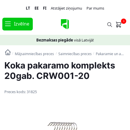
Skip
Skip
LT
EE
FI
Atstājiet ziņojumu
Par mums
to
to
navigation
content
0
Izvēlne
Bezmaksas piegāde
visā Latvijā!
Mājsaimniecības preces
Saimniecības preces
Pakaramie un apģērbu maisi
/
/
/
Koka pakaramo komplekts
20gab. CRW001-20
Preces kods:
31825