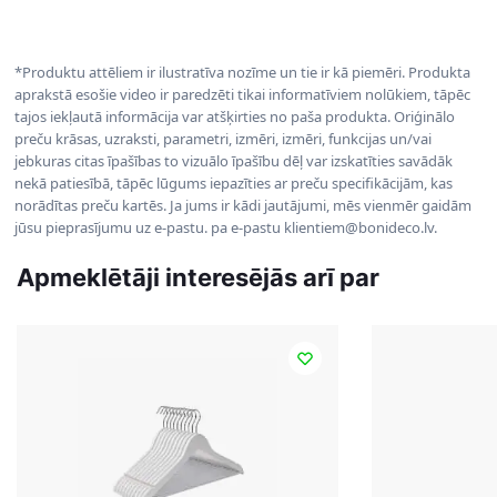
*Produktu attēliem ir ilustratīva nozīme un tie ir kā piemēri. Produkta
aprakstā esošie video ir paredzēti tikai informatīviem nolūkiem, tāpēc
tajos iekļautā informācija var atšķirties no paša produkta. Oriģinālo
preču krāsas, uzraksti, parametri, izmēri, izmēri, funkcijas un/vai
jebkuras citas īpašības to vizuālo īpašību dēļ var izskatīties savādāk
nekā patiesībā, tāpēc lūgums iepazīties ar preču specifikācijām, kas
norādītas preču kartēs. Ja jums ir kādi jautājumi, mēs vienmēr gaidām
jūsu pieprasījumu uz e-pastu. pa e-pastu klientiem@bonideco.lv.
Apmeklētāji interesējās arī par