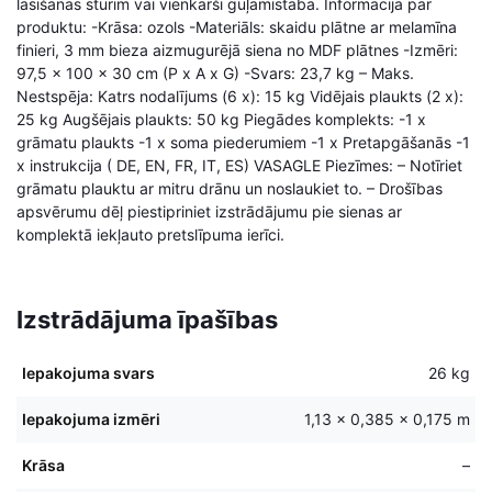
lasīšanas stūrim vai vienkārši guļamistabā. Informācija par
produktu: -Krāsa: ozols -Materiāls: skaidu plātne ar melamīna
finieri, 3 mm bieza aizmugurējā siena no MDF plātnes -Izmēri:
97,5 x 100 x 30 cm (P x A x G) -Svars: 23,7 kg – Maks.
Nestspēja: Katrs nodalījums (6 x): 15 kg Vidējais plaukts (2 x):
25 kg Augšējais plaukts: 50 kg Piegādes komplekts: -1 x
grāmatu plaukts -1 x soma piederumiem -1 x Pretapgāšanās -1
x instrukcija ( DE, EN, FR, IT, ES) VASAGLE Piezīmes: – Notīriet
grāmatu plauktu ar mitru drānu un noslaukiet to. – Drošības
apsvērumu dēļ piestipriniet izstrādājumu pie sienas ar
komplektā iekļauto pretslīpuma ierīci.
Izstrādājuma īpašības
Iepakojuma svars
26 kg
Iepakojuma izmēri
1,13 × 0,385 × 0,175 m
Krāsa
–