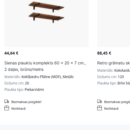
44,64
€
88,45
€
Sienas plauktu komplekts 60 x 20 x 7 cm.,
Retro grāmatu sk
2 daļas, brūns/melns
Materiāls:
Kokskaidu
Materiāls:
Kokšķiedru Plātne (MDF), Metāls
Dziļums cm:
120
Dziļums cm:
20
Plaukta tips:
Brīvi St
Plaukta tips:
Piekarināmi
Bezmaksas piegāde!
Bezmaksas piegā
Noliktavā
Noliktavā