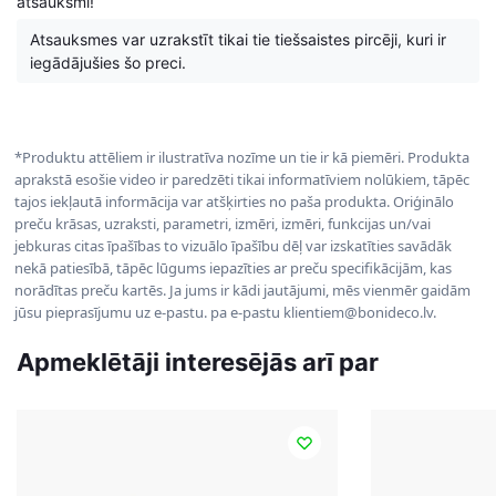
atsauksmi!
Atsauksmes var uzrakstīt tikai tie tiešsaistes pircēji, kuri ir
iegādājušies šo preci.
*Produktu attēliem ir ilustratīva nozīme un tie ir kā piemēri. Produkta
aprakstā esošie video ir paredzēti tikai informatīviem nolūkiem, tāpēc
tajos iekļautā informācija var atšķirties no paša produkta. Oriģinālo
preču krāsas, uzraksti, parametri, izmēri, izmēri, funkcijas un/vai
jebkuras citas īpašības to vizuālo īpašību dēļ var izskatīties savādāk
nekā patiesībā, tāpēc lūgums iepazīties ar preču specifikācijām, kas
norādītas preču kartēs. Ja jums ir kādi jautājumi, mēs vienmēr gaidām
jūsu pieprasījumu uz e-pastu. pa e-pastu klientiem@bonideco.lv.
Apmeklētāji interesējās arī par