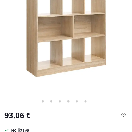
93,06
€
Noliktavā