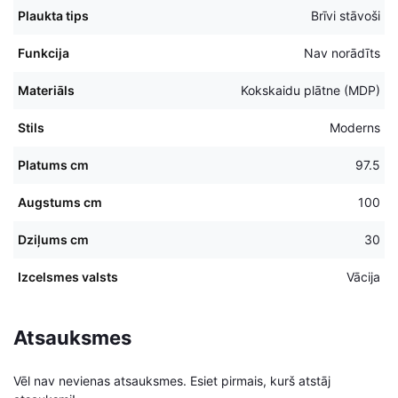
Plaukta tips
Brīvi stāvoši
Funkcija
Nav norādīts
Materiāls
Kokskaidu plātne (MDP)
Stils
Moderns
Platums cm
97.5
Augstums cm
100
Dziļums cm
30
Izcelsmes valsts
Vācija
Atsauksmes
Vēl nav nevienas atsauksmes. Esiet pirmais, kurš atstāj