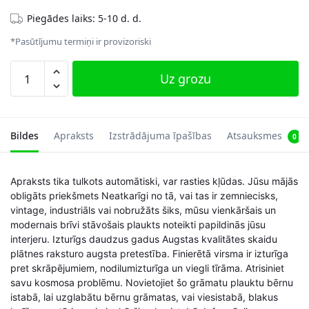
Piegādes laiks: 5-10 d. d.
*Pasūtījumu termiņi ir provizoriski
Koka
Uz grozu
grāmatu
skapis,
8
nodalījumi
Bildes
Apraksts
Izstrādājuma īpašības
Atsauksmes
0
daudzums
Apraksts tika tulkots automātiski, var rasties kļūdas. Jūsu mājās
obligāts priekšmets Neatkarīgi no tā, vai tas ir zemniecisks,
vintage, industriāls vai nobružāts šiks, mūsu vienkāršais un
modernais brīvi stāvošais plaukts noteikti papildinās jūsu
interjeru. Izturīgs daudzus gadus Augstas kvalitātes skaidu
plātnes raksturo augsta pretestība. Finierētā virsma ir izturīga
pret skrāpējumiem, nodilumizturīga un viegli tīrāma. Atrisiniet
savu kosmosa problēmu. Novietojiet šo grāmatu plauktu bērnu
istabā, lai uzglabātu bērnu grāmatas, vai viesistabā, blakus