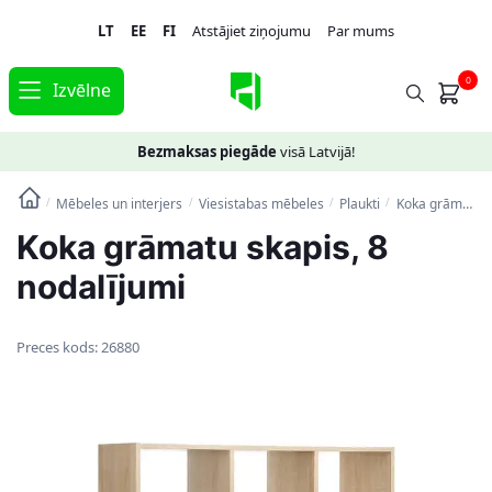
Skip
Skip
LT
EE
FI
Atstājiet ziņojumu
Par mums
to
to
navigation
content
0
Izvēlne
Bezmaksas piegāde
visā Latvijā!
Mēbeles un interjers
Viesistabas mēbeles
Plaukti
Koka grāmatu skapis, 8 nodalījumi
/
/
/
/
Koka grāmatu skapis, 8
nodalījumi
Preces kods:
26880