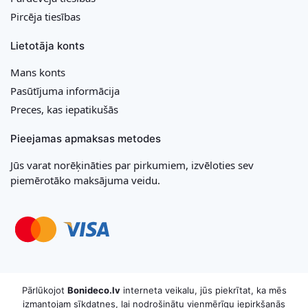
Pircēja tiesības
Lietotāja konts
Mans konts
Pasūtījuma informācija
Preces, kas iepatikušās
Pieejamas apmaksas metodes
Jūs varat norēķināties par pirkumiem, izvēloties sev
piemērotāko maksājuma veidu.
Copyright © 2026 MB „Bonideco“. Visas tiesības aizsargātas
Pārlūkojot
Bonideco.lv
interneta veikalu, jūs piekrītat, ka mēs
izmantojam sīkdatnes, lai nodrošinātu vienmērīgu iepirkšanās