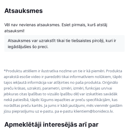
Atsauksmes
Vēl nav nevienas atsauksmes. Esiet pirmais, kurš atstāj
atsauksmi!
Atsauksmes var uzrakstīt tikai tie tiešsaistes pircēji, kuri ir
iegādājušies šo preci.
*Produktu attēliem ir ilustratīva nozīme un tie ir kā piemēri. Produkta
aprakstā esošie video ir paredzēti tikai informatīviem nolūkiem, tāpēc
tajos iekļautā informācija var atšķirties no paša produkta. Oriģinālo
preču krāsas, uzraksti, parametri, izmēri, izmēri, funkcijas un/vai
jebkuras citas īpašības to vizuālo īpašību dēļ var izskatīties savādāk
nekā patiesībā, tāpēc lūgums iepazīties ar preču specifikācijām, kas
norādītas preču kartēs. Ja jums ir kādi jautājumi, mēs vienmēr gaidām
jūsu pieprasījumu uz e-pastu. pa e-pastu klientiem@bonideco.lv.
Apmeklētāji interesējās arī par