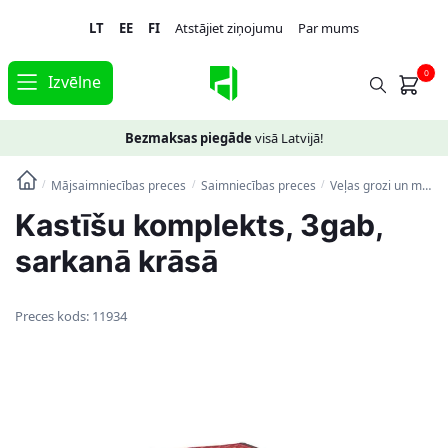
Skip
Skip
LT
EE
FI
Atstājiet ziņojumu
Par mums
to
to
navigation
content
0
Izvēlne
Bezmaksas piegāde
visā Latvijā!
Mājsaimniecības preces
Saimniecības preces
Veļas grozi un mantu uzglabāšanas kastes
/
/
/
Kastīšu komplekts, 3gab,
sarkanā krāsā
Preces kods:
11934