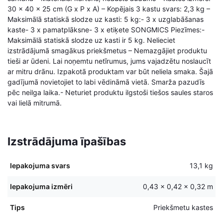
30 x 40 x 25 cm (G x P x A) – Kopējais 3 kastu svars: 2,3 kg –
Maksimālā statiskā slodze uz kasti: 5 kg:- 3 x uzglabāšanas
kaste- 3 x pamatplāksne- 3 x etiķete SONGMICS Piezīmes:-
Maksimālā statiskā slodze uz kasti ir 5 kg. Nelieciet
izstrādājumā smagākus priekšmetus – Nemazgājiet produktu
tieši ar ūdeni. Lai noņemtu netīrumus, jums vajadzētu noslaucīt
ar mitru drānu. Izpakotā produktam var būt neliela smaka. Šajā
gadījumā novietojiet to labi vēdināmā vietā. Smarža pazudīs
pēc neilga laika.- Neturiet produktu ilgstoši tiešos saules staros
vai lielā mitrumā.
Izstrādājuma īpašības
Iepakojuma svars
13,1 kg
Iepakojuma izmēri
0,43 × 0,42 × 0,32 m
Tips
Priekšmetu kastes