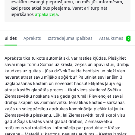
iesakām iesniegt pieprasījumu, un mēs jūs informēsim,
kad prece atkal būs pieejama. Varat arī turpināt
iepirkšanos
atpakaļceļā
.
Bildes
Apraksts
Izstrādājuma īpašības
Atsauksmes
0
Apraksts tika tulkots automātiski, var rasties kļūdas. Piešķiriet
savai mājai formu Somas uz krēsla, zeķes un apavi stūrī, drēbju
kaudzes uz gultas – jūsu dzīvoklī valda haotisks un bieži vien
nevarat atrast savu mīļāko apģērbu? Palutiniet sevi ar šīm 3
uzglabāšanas kastēm un novērsiet haosu! Etiķetes ļauj viegli
atrast kastēs glabātās preces – tikai viens skatiens! Svētku
Ziemassvētku noskaņa visa gada garumā! Pievienojiet savai
drēbju skapim šīs Ziemassvētku tematikas kastes – sarkanās,
zaļās un sniegpārsliņu apdrukas kombinācija piešķir tai jauku
Ziemassvētku pieskaņu. Lūk, lai Ziemassvētki tavā skapī visu
gadu! Šajās kastēs varat glabāt drēbes, Ziemassvētku
rotājumus vai rotaļlietas. Informācija par produktu: – Krāsa:
sarkana – Materiāls: kartons, neausts audums – Kastes izmērs: