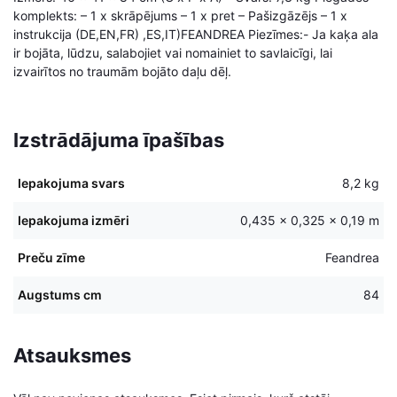
komplekts: – 1 x skrāpējums – 1 x pret – Pašizgāzējs – 1 x
instrukcija (DE,EN,FR) ,ES,IT)FEANDREA Piezīmes:- Ja kaķa ala
ir bojāta, lūdzu, salabojiet vai nomainiet to savlaicīgi, lai
izvairītos no traumām bojāto daļu dēļ.
Izstrādājuma īpašības
Iepakojuma svars
8,2 kg
Iepakojuma izmēri
0,435 × 0,325 × 0,19 m
Preču zīme
Feandrea
Augstums cm
84
Atsauksmes