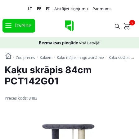
Skip
Skip
LT
EE
FI
Atstājiet ziņojumu
Par mums
to
to
navigation
content
0
Izvēlne
Bezmaksas piegāde
visā Latvijā!
Zoo preces
Kaķiem
Kaķu mājas, nagu asināmie
Kaķu skrāpis 84cm PCT142G01
/
/
/
/
Kaķu skrāpis 84cm
PCT142G01
Preces kods:
8483