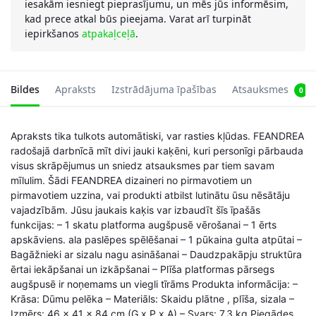
iesakām iesniegt pieprasījumu, un mēs jūs informēsim,
kad prece atkal būs pieejama. Varat arī turpināt
iepirkšanos
atpakaļceļā
.
Bildes
Apraksts
Izstrādājuma īpašības
Atsauksmes
0
Apraksts tika tulkots automātiski, var rasties kļūdas. FEANDREA
radošajā darbnīcā mīt divi jauki kaķēni, kuri personīgi pārbauda
visus skrāpējumus un sniedz atsauksmes par tiem savam
mīlulim. Šādi FEANDREA dizaineri no pirmavotiem un
pirmavotiem uzzina, vai produkti atbilst lutinātu ūsu nēsātāju
vajadzībām. Jūsu jaukais kaķis var izbaudīt šīs īpašās
funkcijas: – 1 skatu platforma augšpusē vērošanai – 1 ērts
apskāviens. ala paslēpes spēlēšanai – 1 pūkaina gulta atpūtai –
Bagāžnieki ar sizalu nagu asināšanai – Daudzpakāpju struktūra
ērtai iekāpšanai un izkāpšanai – Plīša platformas pārsegs
augšpusē ir noņemams un viegli tīrāms Produkta informācija: –
Krāsa: Dūmu pelēka – Materiāls: Skaidu plātne , plīša, sizala –
Izmērs: 46 x 41 x 84 cm (G x P x A) – Svars: 7,3 kg Piegādes