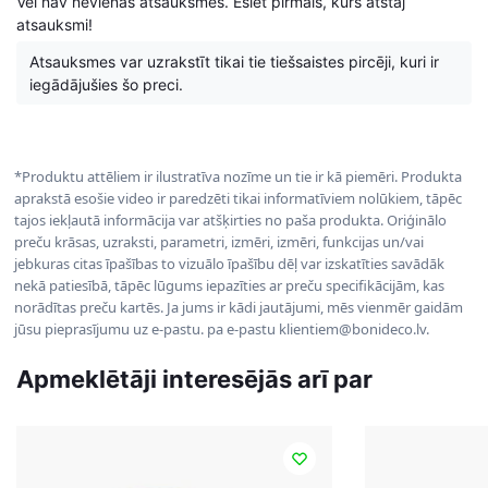
Vēl nav nevienas atsauksmes. Esiet pirmais, kurš atstāj
atsauksmi!
Atsauksmes var uzrakstīt tikai tie tiešsaistes pircēji, kuri ir
iegādājušies šo preci.
*Produktu attēliem ir ilustratīva nozīme un tie ir kā piemēri. Produkta
aprakstā esošie video ir paredzēti tikai informatīviem nolūkiem, tāpēc
tajos iekļautā informācija var atšķirties no paša produkta. Oriģinālo
preču krāsas, uzraksti, parametri, izmēri, izmēri, funkcijas un/vai
jebkuras citas īpašības to vizuālo īpašību dēļ var izskatīties savādāk
nekā patiesībā, tāpēc lūgums iepazīties ar preču specifikācijām, kas
norādītas preču kartēs. Ja jums ir kādi jautājumi, mēs vienmēr gaidām
jūsu pieprasījumu uz e-pastu. pa e-pastu klientiem@bonideco.lv.
Apmeklētāji interesējās arī par