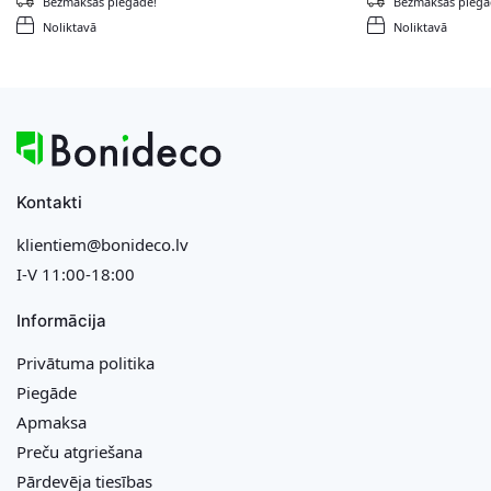
Bezmaksas piegāde!
Bezmaksas piegā
Noliktavā
Noliktavā
Kontakti
klientiem@bonideco.lv
I-V 11:00-18:00
Informācija
Privātuma politika
Piegāde
Apmaksa
Preču atgriešana
Pārdevēja tiesības