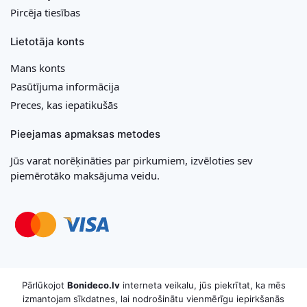
Pircēja tiesības
Lietotāja konts
Mans konts
Pasūtījuma informācija
Preces, kas iepatikušās
Pieejamas apmaksas metodes
Jūs varat norēķināties par pirkumiem, izvēloties sev
piemērotāko maksājuma veidu.
Copyright © 2026 MB „Bonideco“. Visas tiesības aizsargātas
Pārlūkojot
Bonideco.lv
interneta veikalu, jūs piekrītat, ka mēs
izmantojam sīkdatnes, lai nodrošinātu vienmērīgu iepirkšanās