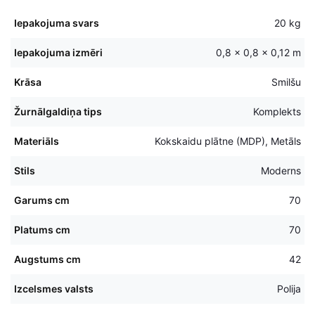
Iepakojuma svars
20 kg
Iepakojuma izmēri
0,8 × 0,8 × 0,12 m
Krāsa
Smilšu
Žurnālgaldiņa tips
Komplekts
Materiāls
Kokskaidu plātne (MDP), Metāls
Stils
Moderns
Garums cm
70
Platums cm
70
Augstums cm
42
Izcelsmes valsts
Polija