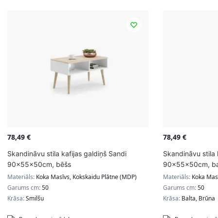
78,49
€
78,49
€
Skandināvu stila kafijas galdiņš Sandi
Skandināvu stila 
90x55x50cm, bēšs
90x55x50cm, bal
Materiāls:
Koka Masīvs, Kokskaidu Plātne (MDP)
Materiāls:
Koka Masī
Garums cm:
50
Garums cm:
50
Krāsa:
Smilšu
Krāsa:
Balta, Brūna