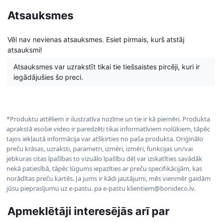
Atsauksmes
Vēl nav nevienas atsauksmes. Esiet pirmais, kurš atstāj
atsauksmi!
Atsauksmes var uzrakstīt tikai tie tiešsaistes pircēji, kuri ir
iegādājušies šo preci.
*Produktu attēliem ir ilustratīva nozīme un tie ir kā piemēri. Produkta
aprakstā esošie video ir paredzēti tikai informatīviem nolūkiem, tāpēc
tajos iekļautā informācija var atšķirties no paša produkta. Oriģinālo
preču krāsas, uzraksti, parametri, izmēri, izmēri, funkcijas un/vai
jebkuras citas īpašības to vizuālo īpašību dēļ var izskatīties savādāk
nekā patiesībā, tāpēc lūgums iepazīties ar preču specifikācijām, kas
norādītas preču kartēs. Ja jums ir kādi jautājumi, mēs vienmēr gaidām
jūsu pieprasījumu uz e-pastu. pa e-pastu klientiem@bonideco.lv.
Apmeklētāji interesējās arī par