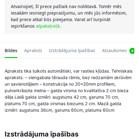
Atvainojiet, šī prece pašlaik nav noliktavā. Tomēr mēs
iesakām iesniegt pieprasījumu, un mēs jūs informēsim,
kad prece atkal būs pieejama. Varat arī turpināt
iepirkšanos
atpakaļceļā
.
Bildes
Apraksts
Izstrādājuma īpašības
Atsauksmes
0
Apraksts tika tulkots automātiski, var rasties kļūdas. Tehniskais
apraksts: – viengabala tērauda rāmis, bez redzamām skrūvēm
un savienotājiem – konstrukcija no 20x20mm profiliem,
pulverkrāsota melna – galda virsma no kvalitatīva 2 cm bieza
dēļa Lielā galda izmēri: augstums 42 cm, garums 70 cm,
platums 70 cm, galda virsmas biezums 2 cm. Mazā galda
izmēri: augstums 36cm, garums 60cm, platums 60cm
Izstrādājuma īpašības