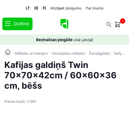
Skip
Skip
LT
EE
FI
Atstājiet ziņojumu
Par mums
to
to
navigation
content
0
Izvēlne
Bezmaksas piegāde
visā Latvijā!
Mēbeles un interjers
Viesistabas mēbeles
Žurnālgaldiņi
Kafijas galdiņš Twin 70x70x42cm / 60x60x36 cm, bēšs
/
/
/
/
Kafijas galdiņš Twin
70x70x42cm / 60x60x36
cm, bēšs
Preces kods:
17261