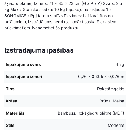
šķiedru plātne) Izmērs: 71 x 35 x 23 cm (G x P x A) Svars: 2,5
kg Maks. Statiskā slodze: 10 kg Iepakojumā iekļauts: 1 x
SONGMICS klēpjdatora statīvs Piezīmes: Lai izvairītos no
bojājumiem, izstrādājums nedrīkst nonākt saskarē ar asiem
priekšmetiem. Nenometiet šo produktu.
Izstrādājuma īpašības
Iepakojuma svars
4 kg
Iepakojuma izmēri
0,76 × 0,395 × 0,076 m
Tips
Rakstāmgalds
Krāsa
Brūna, Melna
Materiāls
Bambuss, Kokšķiedru plātne (MDF)
Stils
Moderns