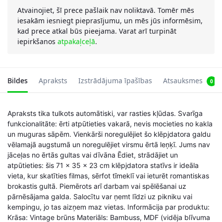
Atvainojiet, šī prece pašlaik nav noliktavā. Tomēr mēs
iesakām iesniegt pieprasījumu, un mēs jūs informēsim,
kad prece atkal būs pieejama. Varat arī turpināt
iepirkšanos
atpakaļceļā
.
Bildes
Apraksts
Izstrādājuma īpašības
Atsauksmes
0
Apraksts tika tulkots automātiski, var rasties kļūdas. Svarīga
funkcionalitāte: ērti atpūtieties vakarā, nevis mocieties no kakla
un muguras sāpēm. Vienkārši noregulējiet šo klēpjdatora galdu
vēlamajā augstumā un noregulējiet virsmu ērtā leņķī. Jums nav
jāceļas no ērtās gultas vai dīvāna Ēdiet, strādājiet un
atpūtieties: šis 71 x 35 x 23 cm klēpjdatora statīvs ir ideāla
vieta, kur skatīties filmas, sērfot tīmeklī vai ieturēt romantiskas
brokastis gultā. Piemērots arī darbam vai spēlēšanai uz
pārnēsājama galda. Salocītu var ņemt līdzi uz pikniku vai
kempingu, jo tas aizņem maz vietas. Informācija par produktu:
Krāsa: Vintage brūns Materiāls: Bambuss, MDF (vidēja blīvuma