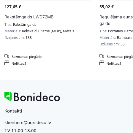
127,65
€
55,02
€
Rakstāmgalds LWD72MB
Regulējama augs
galds
Tips:
Rakstāmgalds
Materiāls:
Kokskaidu Plātne (MDP), Metāls
Tips:
Portatīvo Dator
Dziļums cm:
138
Materiāls:
Bambuss
Dziļums cm:
35
Bezmaksas piegāde!
Bezmaksas piegā
Noliktavā
Noliktavā
Kontakti
klientiem@bonideco.lv
I-V 11:00-18:00