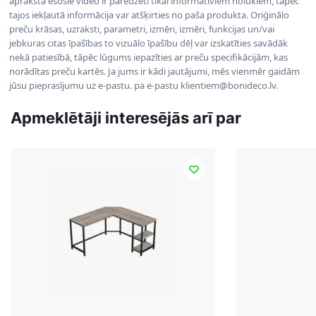
aprakstā esošie video ir paredzēti tikai informatīviem nolūkiem, tāpēc
tajos iekļautā informācija var atšķirties no paša produkta. Oriģinālo
preču krāsas, uzraksti, parametri, izmēri, izmēri, funkcijas un/vai
jebkuras citas īpašības to vizuālo īpašību dēļ var izskatīties savādāk
nekā patiesībā, tāpēc lūgums iepazīties ar preču specifikācijām, kas
norādītas preču kartēs. Ja jums ir kādi jautājumi, mēs vienmēr gaidām
jūsu pieprasījumu uz e-pastu. pa e-pastu klientiem@bonideco.lv.
Apmeklētāji interesējās arī par