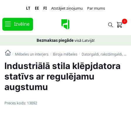
Skip
Skip
LT
EE
FI
Atstājiet ziņojumu
Par mums
to
to
navigation
content
0
Izvēlne
Bezmaksas piegāde
visā Latvijā!
Mēbeles un interjers
Biroja mēbeles
Datorgaldi, rakstāmgaldi, biroja galdi
/
/
/
Industriālā stila klēpjdatora
statīvs ar regulējamu
augstumu
Preces kods:
13092