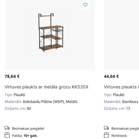
78,64
€
44,64
€
Virtuves plaukts ar metāla grozu KKS35X
Virtuves plaukt
Tips:
Plaukti
Tips:
Plaukti
Materiāls:
Kokskaidu Plātne (MDP), Metāls
Materiāls:
Bambuss
Dziļums cm:
40
Dziļums cm:
15
Bezmaksas piegāde!
Bezmaksas piegā
Palika:
10+ gab.
Noliktavā