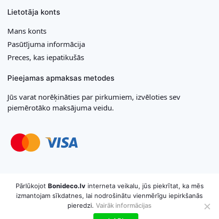
Lietotāja konts
Mans konts
Pasūtījuma informācija
Preces, kas iepatikušās
Pieejamas apmaksas metodes
Jūs varat norēķināties par pirkumiem, izvēloties sev
piemērotāko maksājuma veidu.
Copyright © 2026 MB „Bonideco“. Visas tiesības aizsargātas
Pārlūkojot
Bonideco.lv
interneta veikalu, jūs piekrītat, ka mēs
izmantojam sīkdatnes, lai nodrošinātu vienmērīgu iepirkšanās
pieredzi.
Vairāk informācijas