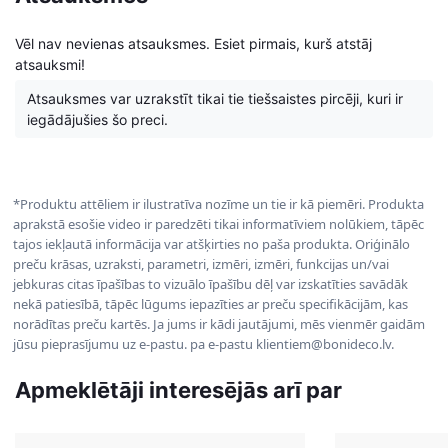
Vēl nav nevienas atsauksmes. Esiet pirmais, kurš atstāj
atsauksmi!
Atsauksmes var uzrakstīt tikai tie tiešsaistes pircēji, kuri ir
iegādājušies šo preci.
*Produktu attēliem ir ilustratīva nozīme un tie ir kā piemēri. Produkta
aprakstā esošie video ir paredzēti tikai informatīviem nolūkiem, tāpēc
tajos iekļautā informācija var atšķirties no paša produkta. Oriģinālo
preču krāsas, uzraksti, parametri, izmēri, izmēri, funkcijas un/vai
jebkuras citas īpašības to vizuālo īpašību dēļ var izskatīties savādāk
nekā patiesībā, tāpēc lūgums iepazīties ar preču specifikācijām, kas
norādītas preču kartēs. Ja jums ir kādi jautājumi, mēs vienmēr gaidām
jūsu pieprasījumu uz e-pastu. pa e-pastu klientiem@bonideco.lv.
Apmeklētāji interesējās arī par