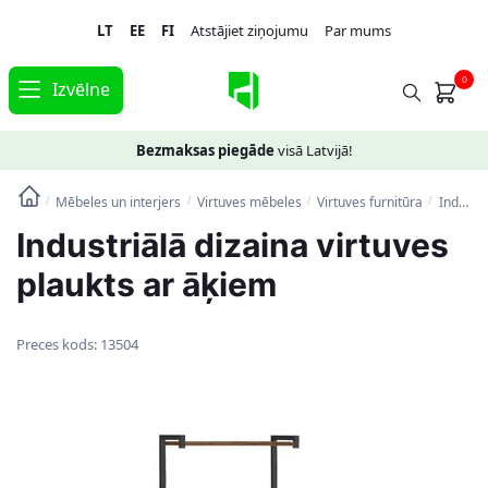
Skip
Skip
LT
EE
FI
Atstājiet ziņojumu
Par mums
to
to
navigation
content
0
Izvēlne
Bezmaksas piegāde
visā Latvijā!
Mēbeles un interjers
Virtuves mēbeles
Virtuves furnitūra
Industriālā dizaina virtuves plaukts ar āķiem
/
/
/
/
Industriālā dizaina virtuves
plaukts ar āķiem
Preces kods:
13504