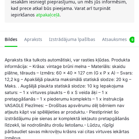
iesakām iesniegt pieprasījumu, un mēs jūs informēsim,
kad prece atkal būs pieejama. Varat arī turpināt
iepirkšanos
atpakaļceļā
.
Bildes
Apraksts
Izstrādājuma īpašības
Atsauksmes
0
Apraksts tika tulkots automātiski, var rasties kļūdas. Produkta
informācija: – Krāsa: vintage brūni melna – Materiāls: skaidu
plātne, tērauds – Izmērs: 60 x 40 x 127 cm (G x P x A) – Svars:
12,2 kg – Apakšējā plaukta maksimālā statiskā slodze: 20 kg –
Maks. . Augšējā plaukta statiskā slodze: 10 kg Iepakojuma
saturs: – 1 x virtuves plaukts – 6 x S veida āķi – 1 x
pretapgāšanās – 1 x piederumu komplekts – 1 x instrukcija
VASAGLE Piezīmes: – Drošības apsvērumu dēļ bērniem nav
atļauts kāpt vai spēlējieties ar produktu.- Piestipriniet šo
izstrādājumu pie sienas ar komplektā iekļauto pretapgāšanās
līdzekli, lai nodrošinātu drošu lietošanu.- Lūdzu, rūpīgi
pārbaudiet savas mikroviļņu krāsns vai citas virtuves iekārtas
izmērus. .