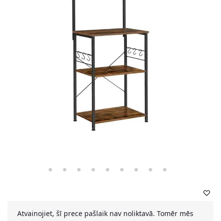
Atvainojiet, šī prece pašlaik nav noliktavā. Tomēr mēs