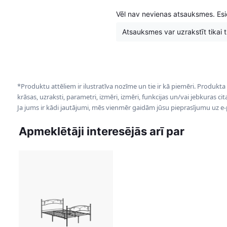
Vēl nav nevienas atsauksmes. Esie
Atsauksmes var uzrakstīt tikai tie
*Produktu attēliem ir ilustratīva nozīme un tie ir kā piemēri. Produkta
krāsas, uzraksti, parametri, izmēri, izmēri, funkcijas un/vai jebkuras ci
Ja jums ir kādi jautājumi, mēs vienmēr gaidām jūsu pieprasījumu uz e
Apmeklētāji interesējās arī par