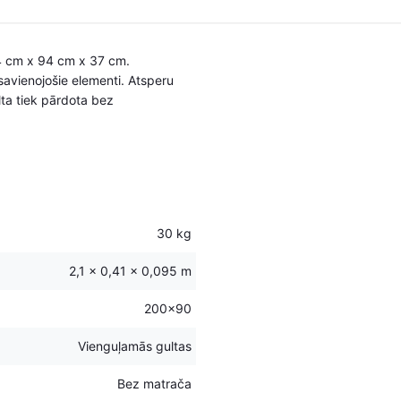
04 cm x 94 cm x 37 cm.
avienojošie elementi. Atsperu
lta tiek pārdota bez
30 kg
2,1 × 0,41 × 0,095 m
200×90
Vienguļamās gultas
Bez matrača