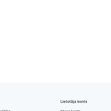
Lietotāja konts
olitika
Mans konts