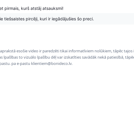
t pirmais, kurš atstāj atsauksmi!
 tiešsaistes pircēji, kuri ir iegādājušies šo preci.
 aprakstā esošie video ir paredzēti tikai informatīviem nolūkiem, tāpēc tajos
tas īpašības to vizuālo īpašību dēļ var izskatīties savādāk nekā patiesībā, tāp
-pastu. pa e-pastu klientiem@bonideco.lv.