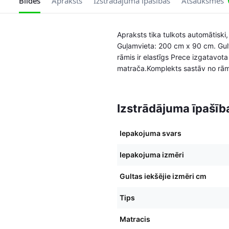
Bildes
Apraksts
Izstrādājuma īpašības
Atsauksmes
Apraksts tika tulkots automātiski
Guļamvieta: 200 cm x 90 cm. Gult
rāmis ir elastīgs Prece izgatavot
matrača.Komplekts sastāv no rām
Izstrādājuma īpašīb
Iepakojuma svars
Iepakojuma izmēri
Gultas iekšējie izmēri cm
Tips
Matracis