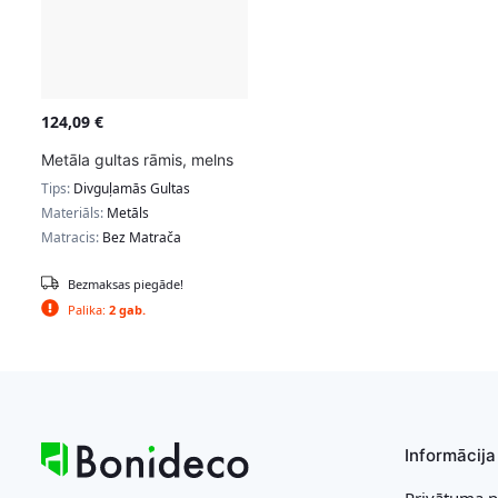
124,09
€
Metāla gultas rāmis, melns
Tips:
Divguļamās Gultas
Materiāls:
Metāls
Matracis:
Bez Matrača
Bezmaksas piegāde!
Palika:
2 gab.
Informācija
Privātuma p