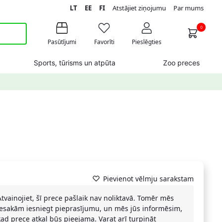
LT
EE
FI
Atstājiet ziņojumu
Par mums
0
Pasūtījumi
Favorīti
Pieslēgties
Sports, tūrisms un atpūta
Zoo preces
Pievienot vēlmju sarakstam
Atvainojiet, šī prece pašlaik nav noliktavā. Tomēr mēs
iesakām iesniegt pieprasījumu, un mēs jūs informēsim,
kad prece atkal būs pieejama. Varat arī turpināt