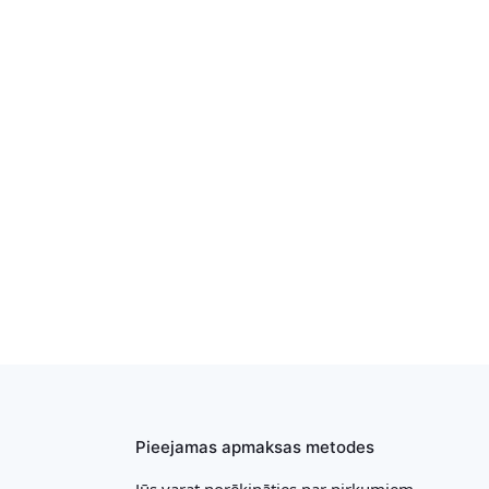
Pieejamas apmaksas metodes
Jūs varat norēķināties par pirkumiem,