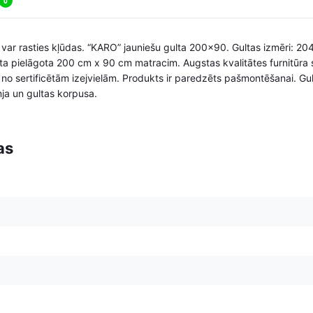
0
, var rasties kļūdas. “KARO” jauniešu gulta 200×90. Gultas izmēri: 2
a pielāgota 200 cm x 90 cm matracim. Augstas kvalitātes furnitūra s
a no sertificētām izejvielām. Produkts ir paredzēts pašmontēšanai. Gu
ja un gultas korpusa.
as