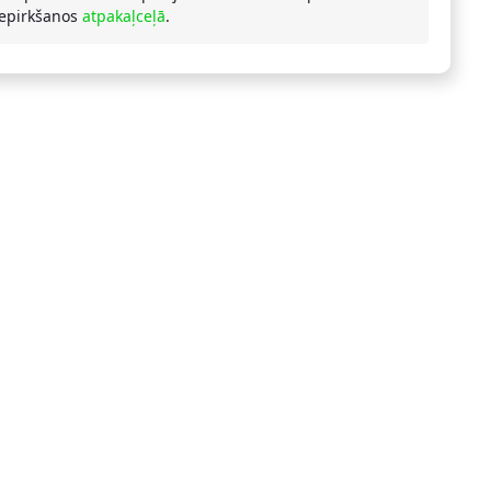
iepirkšanos
atpakaļceļā
.