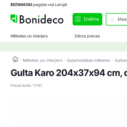
Skip
Skip
BEZMAKSAS
piegāde visā Latvijā!
to
to
navigation
content
Meklēt:
Meklēt
Izvēlne
Mēbeles un interjers
Dārza preces
Mēbeles un interjers
Guļamistabas mēbeles
Gultas
/
/
/
Gulta Karo 204x37x94 cm, 
Preces kods:
17161