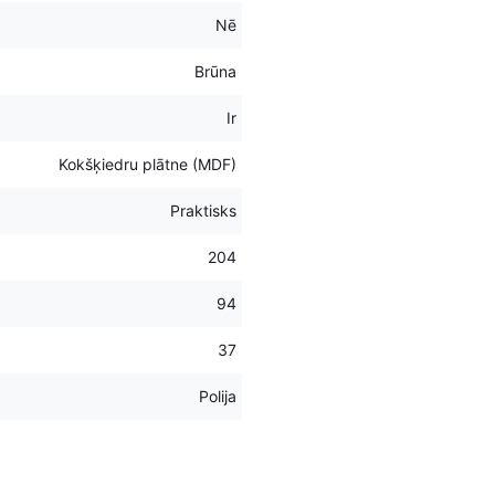
Nē
Brūna
Ir
Kokšķiedru plātne (MDF)
Praktisks
204
94
37
Polija