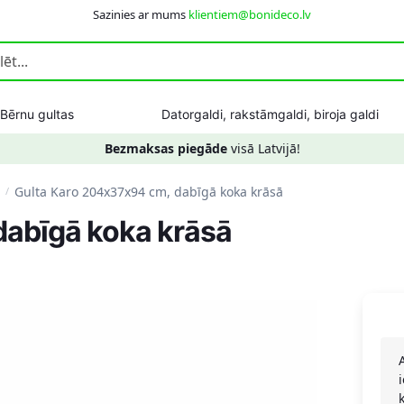
Sazinies ar mums
klientiem@bonideco.lv
Bērnu gultas
Datorgaldi, rakstāmgaldi, biroja galdi
Bezmaksas piegāde
visā Latvijā!
Gulta Karo 204x37x94 cm, dabīgā koka krāsā
/
dabīgā koka krāsā