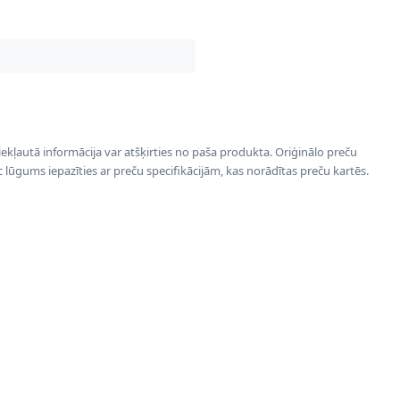
 iekļautā informācija var atšķirties no paša produkta. Oriģinālo preču
ēc lūgums iepazīties ar preču specifikācijām, kas norādītas preču kartēs.