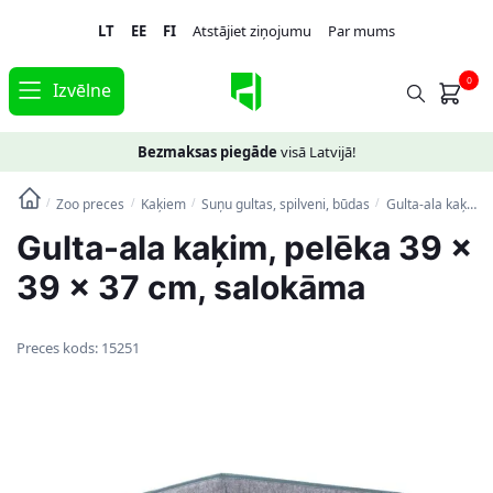
Skip
Skip
LT
EE
FI
Atstājiet ziņojumu
Par mums
to
to
navigation
content
0
Izvēlne
Bezmaksas piegāde
visā Latvijā!
Zoo preces
Kaķiem
Suņu gultas, spilveni, būdas
Gulta-ala kaķim, pelēka 39 x 39 x 37 cm, salokāma
/
/
/
/
Gulta-ala kaķim, pelēka 39 x
39 x 37 cm, salokāma
Preces kods:
15251