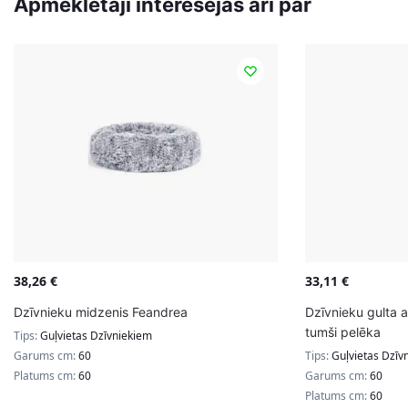
Apmeklētāji interesējās arī par
38,26
€
33,11
€
Dzīvnieku midzenis Feandrea
Dzīvnieku gulta 
tumši pelēka
Tips:
Guļvietas Dzīvniekiem
Garums cm:
60
Tips:
Guļvietas Dzīv
Platums cm:
60
Garums cm:
60
Platums cm:
60