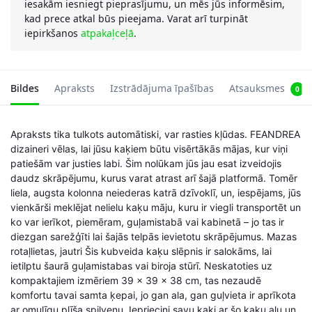
iesakām iesniegt pieprasījumu, un mēs jūs informēsim,
kad prece atkal būs pieejama. Varat arī turpināt
iepirkšanos
atpakaļceļā
.
Bildes
Apraksts
Izstrādājuma īpašības
Atsauksmes
0
Apraksts tika tulkots automātiski, var rasties kļūdas. FEANDREA
dizaineri vēlas, lai jūsu kaķiem būtu visērtākās mājas, kur viņi
patiešām var justies labi. Šim nolūkam jūs jau esat izveidojis
daudz skrāpējumu, kurus varat atrast arī šajā platformā. Tomēr
liela, augsta kolonna neiederas katrā dzīvoklī, un, iespējams, jūs
vienkārši meklējat nelielu kaķu māju, kuru ir viegli transportēt un
ko var ierīkot, piemēram, guļamistabā vai kabinetā – jo tas ir
diezgan sarežģīti lai šajās telpās ievietotu skrāpējumus. Mazas
rotaļlietas, jautri Šis kubveida kaķu slēpnis ir salokāms, lai
ietilptu šaurā guļamistabas vai biroja stūrī. Neskatoties uz
kompaktajiem izmēriem 39 x 39 x 38 cm, tas nezaudē
komfortu tavai samta ķepai, jo gan ala, gan guļvieta ir aprīkota
ar omulīgu plīša spilvenu. Iepriecini savu kaķi ar šo kaķu alu un