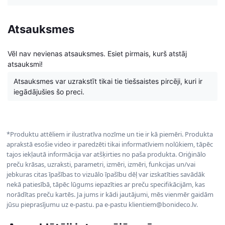
Atsauksmes
Vēl nav nevienas atsauksmes. Esiet pirmais, kurš atstāj
atsauksmi!
Atsauksmes var uzrakstīt tikai tie tiešsaistes pircēji, kuri ir
iegādājušies šo preci.
*Produktu attēliem ir ilustratīva nozīme un tie ir kā piemēri. Produkta
aprakstā esošie video ir paredzēti tikai informatīviem nolūkiem, tāpēc
tajos iekļautā informācija var atšķirties no paša produkta. Oriģinālo
preču krāsas, uzraksti, parametri, izmēri, izmēri, funkcijas un/vai
jebkuras citas īpašības to vizuālo īpašību dēļ var izskatīties savādāk
nekā patiesībā, tāpēc lūgums iepazīties ar preču specifikācijām, kas
norādītas preču kartēs. Ja jums ir kādi jautājumi, mēs vienmēr gaidām
jūsu pieprasījumu uz e-pastu. pa e-pastu klientiem@bonideco.lv.