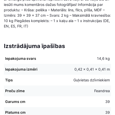
iesūti mums komentāros dažas fotogrāfijas! Informācija par
produktu: – Krāsa: pelēka – Materiāls: lins, filcs, plīša, MDF –
Izmērs: 39 x 39 x 37 cm – Svars: 2 kg – Maksimālā kravnesība:
10 kg Piegādes komplekts: – 1 x kaķu ala – 1 x instrukcijas (DE,
EN, ES, FR, IT)
Izstrādājuma īpašības
Iepakojuma svars
14,6 kg
Iepakojuma izmēri
0,42 × 0,41 × 0,41 m
Tips
Guļvietas dzīvniekiem
Preču zīme
Feandrea
Garums cm
39
Platums cm
39