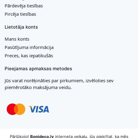
Pārdevēja tiesības
Pircēja tiesības
Lietotāja konts
Mans konts
Pasūtījuma informācija
Preces, kas iepatikušās
Pieejamas apmaksas metodes
Jūs varat norēķināties par pirkumiem, izvēloties sev
piemērotāko maksājuma veidu.
Copyright © 2026 MB „Bonideco“. Visas tiesības aizsargātas
Pārlūkojot
Bonideco.lv
interneta veikalu, jūs piekrītat, ka mēs