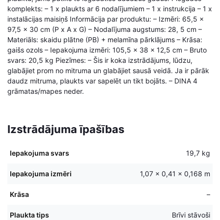
komplekts: – 1 x plaukts ar 6 nodalījumiem – 1 x instrukcija – 1 x
instalācijas maisiņš Informācija par produktu: – Izmēri: 65,5 x
97,5 x 30 cm (P x A x G) – Nodalījuma augstums: 28, 5 cm –
Materiāls: skaidu plātne (PB) + melamīna pārklājums – Krāsa:
gaišs ozols – Iepakojuma izmēri: 105,5 x 38 x 12,5 cm – Bruto
svars: 20,5 kg Piezīmes: – Šis ir koka izstrādājums, lūdzu,
glabājiet prom no mitruma un glabājiet sausā veidā. Ja ir pārāk
daudz mitruma, plaukts var sapelēt un tikt bojāts. – DINA 4
grāmatas/mapes neder.
Izstrādājuma īpašības
Iepakojuma svars
19,7 kg
Iepakojuma izmēri
1,07 × 0,41 × 0,168 m
Krāsa
–
Plaukta tips
Brīvi stāvoši