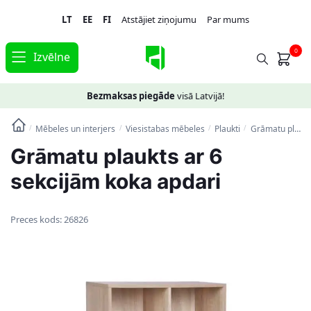
Skip
Skip
LT
EE
FI
Atstājiet ziņojumu
Par mums
to
to
navigation
content
0
Izvēlne
Bezmaksas piegāde
visā Latvijā!
Mēbeles un interjers
Viesistabas mēbeles
Plaukti
Grāmatu plaukts ar 6 sekcijām koka apdari
/
/
/
/
Grāmatu plaukts ar 6
sekcijām koka apdari
Preces kods:
26826