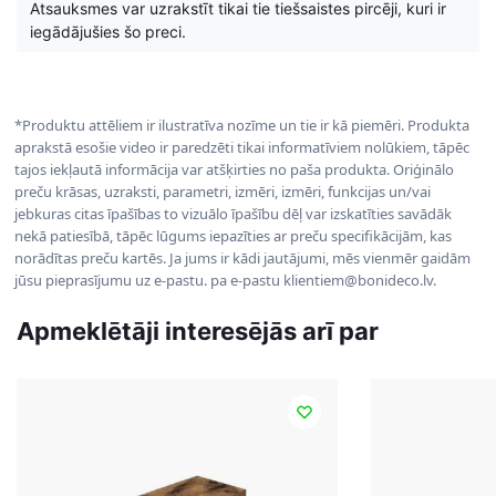
Atsauksmes var uzrakstīt tikai tie tiešsaistes pircēji, kuri ir
iegādājušies šo preci.
*Produktu attēliem ir ilustratīva nozīme un tie ir kā piemēri. Produkta
aprakstā esošie video ir paredzēti tikai informatīviem nolūkiem, tāpēc
tajos iekļautā informācija var atšķirties no paša produkta. Oriģinālo
preču krāsas, uzraksti, parametri, izmēri, izmēri, funkcijas un/vai
jebkuras citas īpašības to vizuālo īpašību dēļ var izskatīties savādāk
nekā patiesībā, tāpēc lūgums iepazīties ar preču specifikācijām, kas
norādītas preču kartēs. Ja jums ir kādi jautājumi, mēs vienmēr gaidām
jūsu pieprasījumu uz e-pastu. pa e-pastu klientiem@bonideco.lv.
Apmeklētāji interesējās arī par