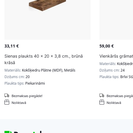
33,11
€
59,00
€
Sienas plaukts 40 x 20 x 3,8 cm., brūnā
Vienkāršs grāmatu
krāsā
Materiāls:
Kokšķiedr
Materiāls:
Kokšķiedru Plātne (MDF), Metāls
Dziļums cm:
24
Dziļums cm:
20
Plaukta tips:
Brīvi St
Plaukta tips:
Piekarināmi
Bezmaksas piegāde!
Bezmaksas piegā
Noliktavā
Noliktavā