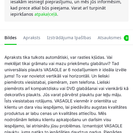
iesakām iesniegt pieprasījumu, un mēs jūs informēsim,
kad prece atkal būs pieejama. Varat arī turpināt
iepirkšanos
atpakaļceļā
.
Bildes
Apraksts
Izstrādājuma īpašības
Atsauksmes
0
Apraksts tika tulkots automātiski, var rasties kļūdas. Vai
meklējat tikai grāmatu vai mazu priekšmetu glabātuvi? Tad
universālais plaukts VASAGLE ar 6 nodalījumiem ir ideāla izvēle
jums! To var novietot vertikāli vai horizontāli. Un lieliski
piemērots viesistabai, piemēram, zem telefona. Lieliski
piemērots arī kompaktdisku vai DVD glabāšanai vai vienkārši kā
dekoratīvs plaukts. Jūs varat pārvērst plauktu par leļļu māju.
Īsts viesistabas rotājums. VASAGLE vienmēr ir orientēta uz
klientu un dara visu iespējamo, lai piedāvātu augstas kvalitātes
produktus ar labu cenas un kvalitātes attiecību. Mēs
nodrošinām lielisku klientu apkalpošanu un darīsim visu
iespējamo, lai atrisinātu jūsu problēmas. Izmantojot VASAGLE
plauktu, jums patiks to iegādāties daudzus gadus. Piegādes