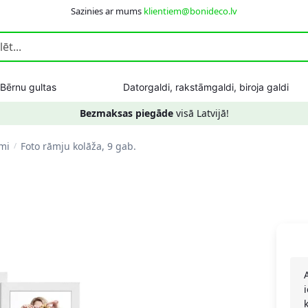
Sazinies ar mums
klientiem@bonideco.lv
Bērnu gultas
Datorgaldi, rakstāmgaldi, biroja galdi
Bezmaksas piegāde
visā Latvijā!
umi
Foto rāmju kolāža, 9 gab.
/