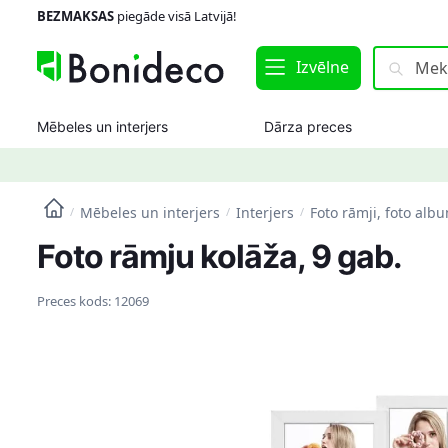
Skip
Skip
BEZMAKSAS
piegāde visā Latvijā!
to
to
navigation
content
Meklēt:
Meklēt
Izvēlne
Mēbeles un interjers
Dārza preces
Mēbeles un interjers
Interjers
Foto rāmji, foto alb
/
/
/
Foto rāmju kolāža, 9 gab.
Preces kods:
12069