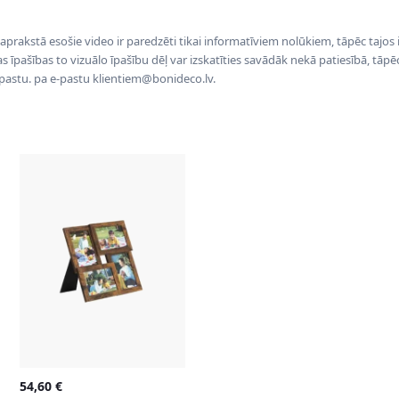
 aprakstā esošie video ir paredzēti tikai informatīviem nolūkiem, tāpēc tajos
tas īpašības to vizuālo īpašību dēļ var izskatīties savādāk nekā patiesībā, tāp
-pastu. pa e-pastu klientiem@bonideco.lv.
54,60
€