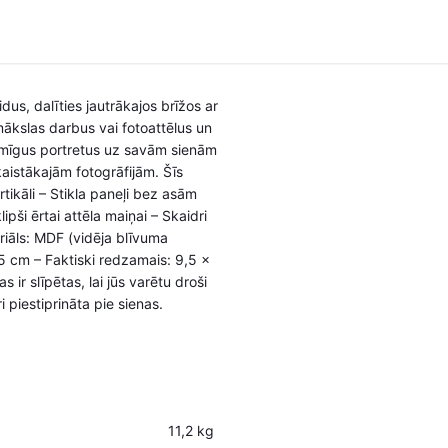
dus, dalīties jautrākajos brīžos ar
ākslas darbus vai fotoattēlus un
iksmīgus portretus uz savām sienām
skaistākajām fotogrāfijām. Šīs
tikāli – Stikla paneļi bez asām
pši ērtai attēla maiņai – Skaidri
riāls: MDF (vidēja blīvuma
15 cm – Faktiski redzamais: 9,5 x
r slīpētas, lai jūs varētu droši
i piestiprināta pie sienas.
11,2 kg