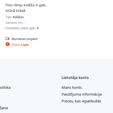
Foto rāmju kolāža 4 gab,
brūnā krāsā
Tips:
Kolāžas
Garums cm:
-
Fotoattēlu skaits gab.:
4
Bezmaksas piegāde!
Palika:
2 gab.
Lietotāja konts
olitika
Mans konts
Pasūtījuma informācija
Preces, kas iepatikušās
ešana