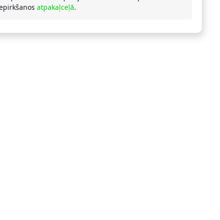
iepirkšanos
atpakaļceļā
.