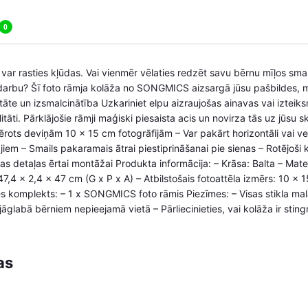
0
 var rasties kļūdas. Vai vienmēr vēlaties redzēt savu bērnu mīļos smai
 darbu? Šī foto rāmja kolāža no SONGMICS aizsargā jūsu pašbildes, m
alitāte un izsmalcinātība Uzkariniet elpu aizraujošas ainavas vai izte
litāti. Pārklājošie rāmji maģiski piesaista acis un novirza tās uz jūsu 
rots deviņām 10 x 15 cm fotogrāfijām – Var pakārt horizontāli vai ver
iem – Smails pakaramais ātrai piestiprināšanai pie sienas – Rotējoši kli
s detaļas ērtai montāžai Produkta informācija: – Krāsa: Balta – Mate
 47,4 x 2,4 x 47 cm (G x P x A) – Atbilstošais fotoattēla izmērs: 10 x 
 komplekts: – 1 x SONGMICS foto rāmis Piezīmes: – Visas stikla malas i
āglabā bērniem nepieejamā vietā – Pārliecinieties, vai kolāža ir stingr
as