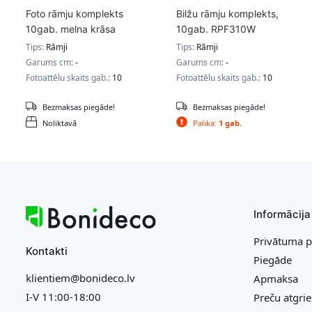
Foto rāmju komplekts
Bilžu rāmju komplekts,
10gab. melna krāsa
10gab. RPF310W
Tips:
Rāmji
Tips:
Rāmji
Garums cm:
-
Garums cm:
-
Fotoattēlu skaits gab.:
10
Fotoattēlu skaits gab.:
10
Bezmaksas piegāde!
Bezmaksas piegāde!
Noliktavā
Palika:
1 gab.
Informācija
Privātuma p
Kontakti
Piegāde
klientiem@bonideco.lv
Apmaksa
I-V 11:00-18:00
Preču atgri