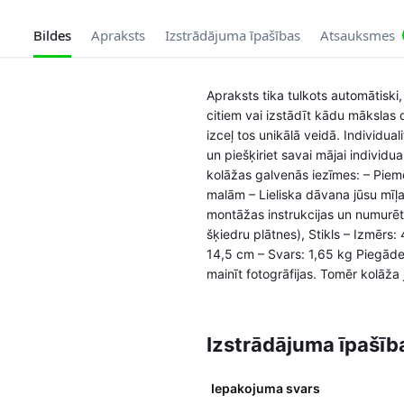
Bildes
Apraksts
Izstrādājuma īpašības
Atsauksmes
Apraksts tika tulkots automātiski,
citiem vai izstādīt kādu mākslas
izceļ tos unikālā veidā. Individu
un piešķiriet savai mājai individua
kolāžas galvenās iezīmes: – Piemē
malām – Lieliska dāvana jūsu mīļaj
montāžas instrukcijas un numurēta
šķiedru plātnes), Stikls – Izmērs:
14,5 cm – Svars: 1,65 kg Piegādes
mainīt fotogrāfijas. Tomēr kolāža j
Izstrādājuma īpašīb
Iepakojuma svars