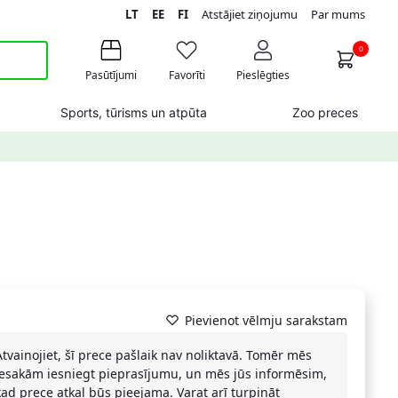
LT
EE
FI
Atstājiet ziņojumu
Par mums
0
Pasūtījumi
Favorīti
Pieslēgties
Sports, tūrisms un atpūta
Zoo preces
Pievienot vēlmju sarakstam
Atvainojiet, šī prece pašlaik nav noliktavā. Tomēr mēs
iesakām iesniegt pieprasījumu, un mēs jūs informēsim,
kad prece atkal būs pieejama. Varat arī turpināt