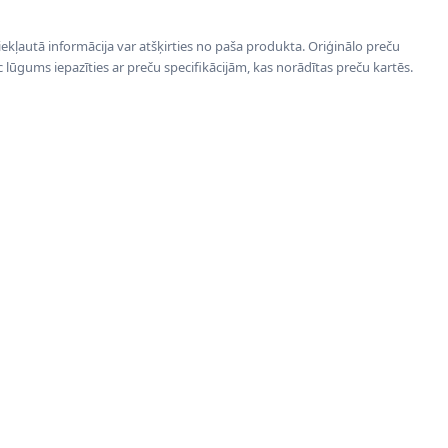
 iekļautā informācija var atšķirties no paša produkta. Oriģinālo preču
ēc lūgums iepazīties ar preču specifikācijām, kas norādītas preču kartēs.