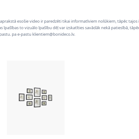
 aprakstā esošie video ir paredzēti tikai informatīviem nolūkiem, tāpēc tajos
tas īpašības to vizuālo īpašību dēļ var izskatīties savādāk nekā patiesībā, tāp
-pastu. pa e-pastu klientiem@bonideco.lv.