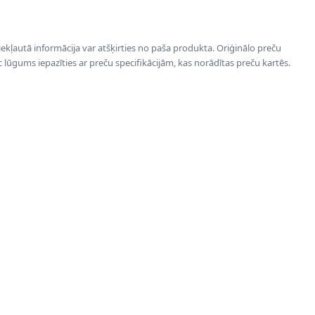
 iekļautā informācija var atšķirties no paša produkta. Oriģinālo preču
ēc lūgums iepazīties ar preču specifikācijām, kas norādītas preču kartēs.