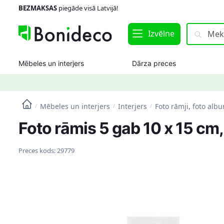
Skip
Skip
BEZMAKSAS
piegāde visā Latvijā!
to
to
navigation
content
Meklēt:
Meklēt
Izvēlne
Mēbeles un interjers
Dārza preces
Mēbeles un interjers
Interjers
Foto rāmji, foto alb
/
/
/
Foto rāmis 5 gab 10 x 15 cm,
Preces kods:
29779