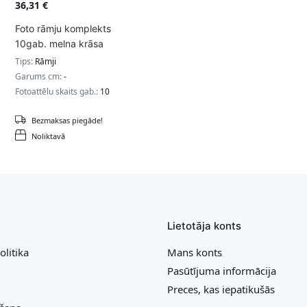
36,31
€
Foto rāmju komplekts
10gab. melna krāsa
Tips:
Rāmji
Garums cm:
-
Fotoattēlu skaits gab.:
10
Bezmaksas piegāde!
Noliktavā
Lietotāja konts
olitika
Mans konts
Pasūtījuma informācija
Preces, kas iepatikušās