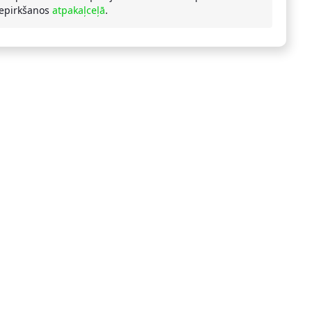
iepirkšanos
atpakaļceļā
.