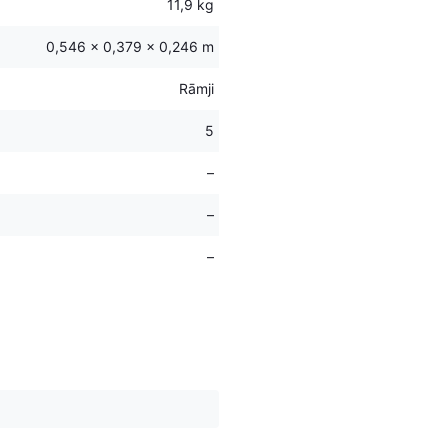
11,9 kg
0,546 × 0,379 × 0,246 m
Rāmji
5
–
–
–