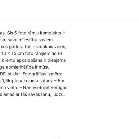
as. Šis 5 foto rāmju komplekts ir
ustu savu mīlestību saviem
 šos gadus. Tas ir labākais veids,
m 10 x 15 cm foto rāmjiem no E1
ā klientu apkalpošana ir pieejama
īga apmierinātība ir mūsu
, stikls – Fotogrāfijas izmērs:
 1,3kg Iepakojuma saturs: – 5 x
mā vietā. – Nenovietojiet vērtīgas
roblēmas ar tās savākšanu, lūdzu,