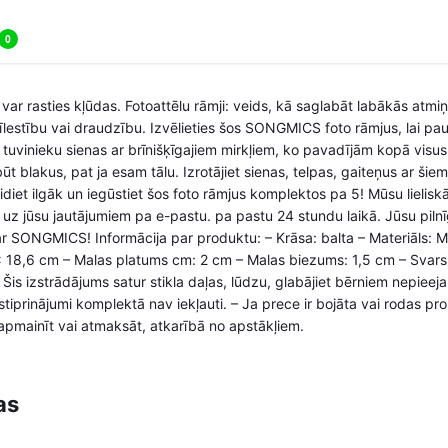
0
 var rasties kļūdas. Fotoattēlu rāmji: veids, kā saglabāt labākās atmiņ
mīlestību vai draudzību. Izvēlieties šos SONGMICS foto rāmjus, lai pa
vu tuvinieku sienas ar brīnišķīgajiem mirkļiem, ko pavadījām kopā visus
t blakus, pat ja esam tālu. Izrotājiet sienas, telpas, gaiteņus ar šie
idiet ilgāk un iegūstiet šos foto rāmjus komplektos pa 5! Mūsu lielisk
uz jūsu jautājumiem pa e-pastu. pa pastu 24 stundu laikā. Jūsu piln
ar SONGMICS! Informācija par produktu: – Krāsa: balta – Materiāls: MDF
x 18,6 cm – Malas platums cm: 2 cm – Malas biezums: 1,5 cm – Svars:
is izstrādājums satur stikla daļas, lūdzu, glabājiet bērniem nepieeja
stiprinājumi komplektā nav iekļauti. – Ja prece ir bojāta vai rodas p
 apmainīt vai atmaksāt, atkarībā no apstākļiem.
as