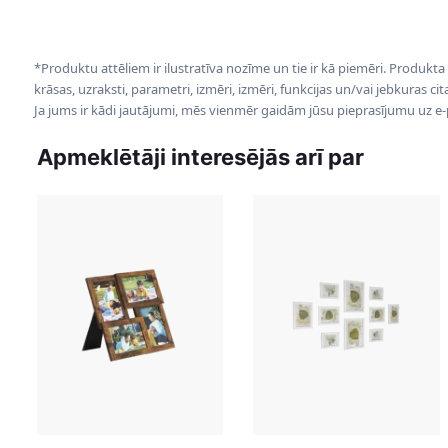
*Produktu attēliem ir ilustratīva nozīme un tie ir kā piemēri. Produkta
krāsas, uzraksti, parametri, izmēri, izmēri, funkcijas un/vai jebkuras ci
Ja jums ir kādi jautājumi, mēs vienmēr gaidām jūsu pieprasījumu uz e
Apmeklētāji interesējās arī par