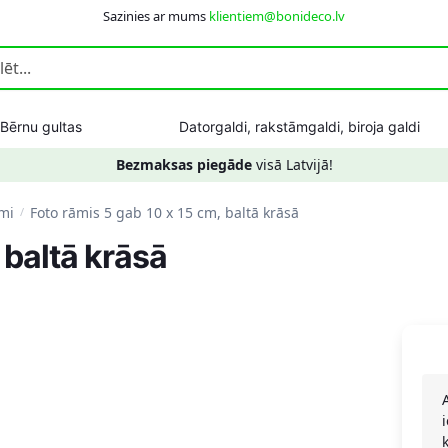
Sazinies ar mums
klientiem@bonideco.lv
Bērnu gultas
Datorgaldi, rakstāmgaldi, biroja galdi
Bezmaksas piegāde
visā Latvijā!
umi
Foto rāmis 5 gab 10 x 15 cm, baltā krāsā
/
 baltā krāsā