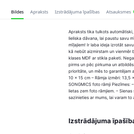
Bildes
Apraksts
Izstrādājuma īpašības
Atsauksmes
Apraksts tika tulkots automātiski,
lieliska dāvana, lai paustu savu 
mīļajiem! Ir laba ideja izrotāt sa
kā nebūt aizmirstam un vienmēr bū
klases MDF ar stikla paketi. Nega
pirms un pēc pirkuma un atbildēs 
prioritāte, un mēs to garantējam 
10 x 15 cm – Rāmja izmēri: 13,5 
SONGMICS foto rāmji Piezīmes: – Š
lietas zem foto rāmjiem. – Sienas 
sazinieties ar mums, lai varam to
Izstrādājuma īpašīb