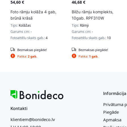
54,60
€
46,68
€
Foto rāmju kolāža 4 gab,
Bilžu rāmju komplekts,
brūnā krāsā
10gab. RPF310W
Tips:
Kolāžas
Tips:
Rāmji
Garums cm:
-
Garums cm:
-
Fotoattēlu skaits gab.:
4
Fotoattēlu skaits gab.:
10
Bezmaksas piegāde!
Bezmaksas piegāde!
Palika:
2 gab.
Palika:
1 gab.
Informācija
Privātuma p
Kontakti
Piegāde
klientiem@bonideco.lv
Apmaksa
I-V 11:00-18:00