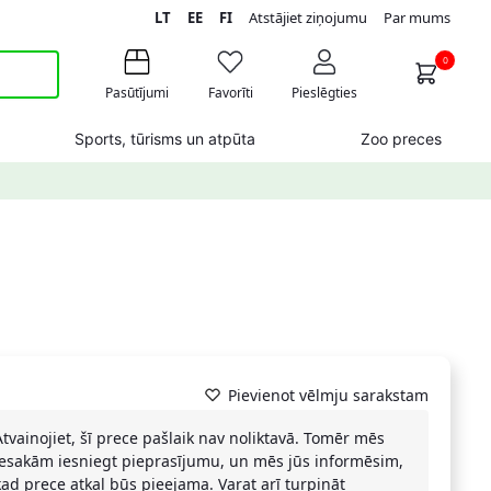
LT
EE
FI
Atstājiet ziņojumu
Par mums
0
Pasūtījumi
Favorīti
Pieslēgties
Sports, tūrisms un atpūta
Zoo preces
Pievienot vēlmju sarakstam
Atvainojiet, šī prece pašlaik nav noliktavā. Tomēr mēs
iesakām iesniegt pieprasījumu, un mēs jūs informēsim,
kad prece atkal būs pieejama. Varat arī turpināt