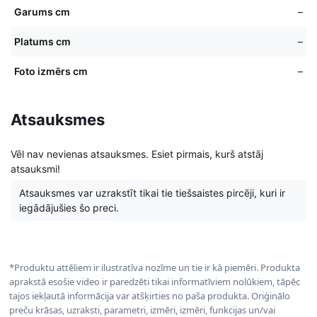
Garums cm
–
Platums cm
–
Foto izmērs cm
–
Atsauksmes
Vēl nav nevienas atsauksmes. Esiet pirmais, kurš atstāj
atsauksmi!
Atsauksmes var uzrakstīt tikai tie tiešsaistes pircēji, kuri ir
iegādājušies šo preci.
*Produktu attēliem ir ilustratīva nozīme un tie ir kā piemēri. Produkta
aprakstā esošie video ir paredzēti tikai informatīviem nolūkiem, tāpēc
tajos iekļautā informācija var atšķirties no paša produkta. Oriģinālo
preču krāsas, uzraksti, parametri, izmēri, izmēri, funkcijas un/vai