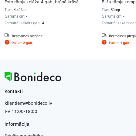
Foto rāmju kolāža 4 gab, brūnā krāsā
Bilžu rāmju kom
Tips:
Kolāžas
Tips:
Rāmji
Garums cm:
-
Garums cm:
-
Fotoattēlu skaits gab.:
4
Fotoattēlu skaits ga
Bezmaksas piegāde!
Bezmaksas piegā
Palika:
2 gab.
Palika:
1 gab.
Kontakti
klientiem@bonideco.lv
I-V 11:00-18:00
Informācija
Privātuma politika