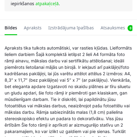
iepirkšanos
atpakaļceļā
.
Bildes
Apraksts
Izstrādājuma īpašības
Atsauksmes
0
Apraksts tika tulkots automātiski, var rasties kļūdas. Lielformāts
lieliem darbiem Šajā komplektā ietilpst 2 lieli A4 formāta foto
rāmji ainavu, mākslas darbu vai sertifikātu attēlošanai; ideāli
piemērots lietošanai mājās un birojā. Ir iekļauti arī paklājiņi/foto
kadrēšanas paklājiņi, lai jūs varētu attēlot attēlus 2 izmēros: A4,
8,3″ x 11,7″ (bez paklājiņa) vai 5″ x 7″ (ar paklājiņu). Vienkārša,
bet eleganta apdare Izgatavoti no skaidu plātnes ar tīru siluetu
un gludu apdari, šie foto rāmji ir piemēroti gan klasiskam, gan
mūsdienīgam darbam. Tie ir diskrēti, lai papildinātu jūsu
fotoattēlus vai mākslas darbus, neaizēnojot pašu fotoattēlu vai
mākslas darbu. Rāmja sabiezinātās malas (1,8 cm) palielina
stereoskopisko efektu un padara to dekoratīvāku. Viss jūsu
ērtībām Šie foto rāmji ir aprīkoti ar aizmugurējo statīvu un 2
pakaramajiem, ko var izlikt uz galdiem vai pie sienas. Turklāt