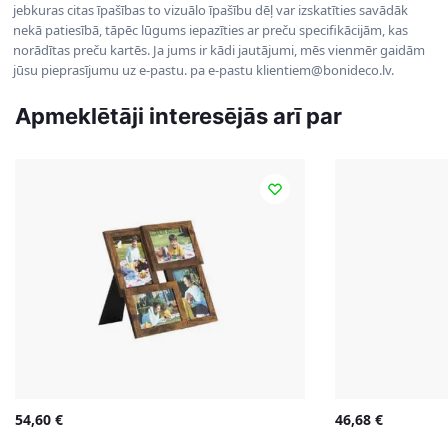
jebkuras citas īpašības to vizuālo īpašību dēļ var izskatīties savādāk
nekā patiesībā, tāpēc lūgums iepazīties ar preču specifikācijām, kas
norādītas preču kartēs. Ja jums ir kādi jautājumi, mēs vienmēr gaidām
jūsu pieprasījumu uz e-pastu. pa e-pastu klientiem@bonideco.lv.
Apmeklētāji interesējās arī par
54,60
€
46,68
€