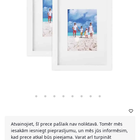
Atvainojiet, šī prece pašlaik nav noliktavā. Tomēr mēs
iesakām iesniegt pieprasījumu, un mēs jūs informēsim,
kad prece atkal būs pieejama. Varat arī turpināt