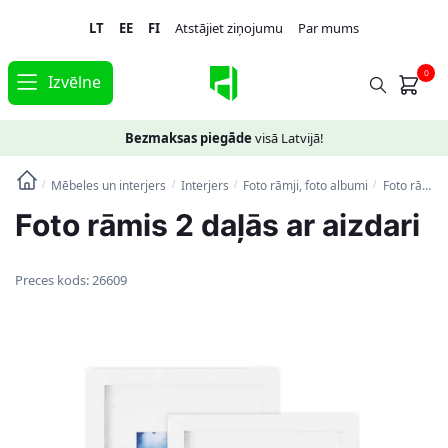
Skip
Skip
LT
EE
FI
Atstājiet ziņojumu
Par mums
to
to
navigation
content
0
Izvēlne
Bezmaksas piegāde
visā Latvijā!
Mēbeles un interjers
Interjers
Foto rāmji, foto albumi
Foto rāmis 2 daļās ar aizdari
/
/
/
/
Foto rāmis 2 daļās ar aizdari
Preces kods:
26609