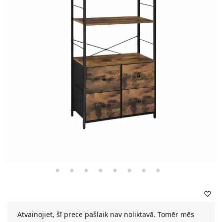
Atvainojiet, šī prece pašlaik nav noliktavā. Tomēr mēs