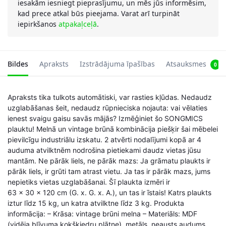
iesakām iesniegt pieprasījumu, un mēs jūs informēsim,
kad prece atkal būs pieejama. Varat arī turpināt
iepirkšanos
atpakaļceļā
.
Bildes
Apraksts
Izstrādājuma īpašības
Atsauksmes
0
Apraksts tika tulkots automātiski, var rasties kļūdas. Nedaudz
uzglabāšanas šeit, nedaudz rūpnieciska nojauta: vai vēlaties
ienest svaigu gaisu savās mājās? Izmēģiniet šo SONGMICS
plauktu! Melnā un vintage brūnā kombinācija piešķir šai mēbelei
pievilcīgu industriālu izskatu. 2 atvērti nodalījumi kopā ar 4
auduma atvilktnēm nodrošina pietiekami daudz vietas jūsu
mantām. Ne pārāk liels, ne pārāk mazs: Ja grāmatu plaukts ir
pārāk liels, ir grūti tam atrast vietu. Ja tas ir pārāk mazs, jums
nepietiks vietas uzglabāšanai. Šī plaukta izmēri ir
63 x 30 x 120 cm (G. x. G. x. A.), un tas ir īstais! Katrs plaukts
iztur līdz 15 kg, un katra atvilktne līdz 3 kg. Produkta
informācija: – Krāsa: vintage brūni melna – Materiāls: MDF
(vidēja blīvuma kokšķiedru plātne), metāls, neausts audums,