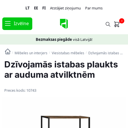
Skip
Skip
LT
EE
FI
Atstājiet ziņojumu
Par mums
to
to
navigation
content
0
Izvēlne
Bezmaksas piegāde
visā Latvijā!
Mēbeles un interjers
Viesistabas mēbeles
Dzīvojamās istabas plaukts ar auduma atvilktnēm
/
/
/
Dzīvojamās istabas plaukts
ar auduma atvilktnēm
Preces kods:
10743