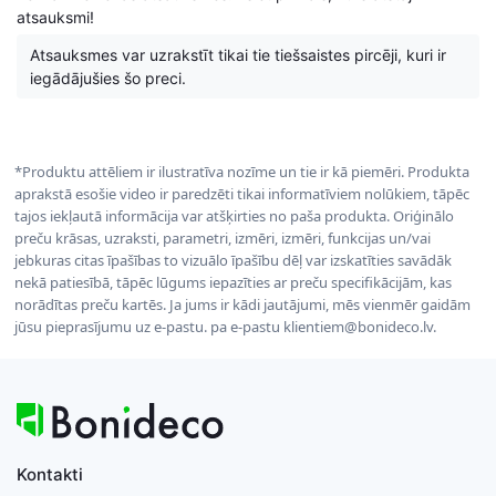
atsauksmi!
Atsauksmes var uzrakstīt tikai tie tiešsaistes pircēji, kuri ir
iegādājušies šo preci.
*Produktu attēliem ir ilustratīva nozīme un tie ir kā piemēri. Produkta
aprakstā esošie video ir paredzēti tikai informatīviem nolūkiem, tāpēc
tajos iekļautā informācija var atšķirties no paša produkta. Oriģinālo
preču krāsas, uzraksti, parametri, izmēri, izmēri, funkcijas un/vai
jebkuras citas īpašības to vizuālo īpašību dēļ var izskatīties savādāk
nekā patiesībā, tāpēc lūgums iepazīties ar preču specifikācijām, kas
norādītas preču kartēs. Ja jums ir kādi jautājumi, mēs vienmēr gaidām
jūsu pieprasījumu uz e-pastu. pa e-pastu klientiem@bonideco.lv.
Kontakti