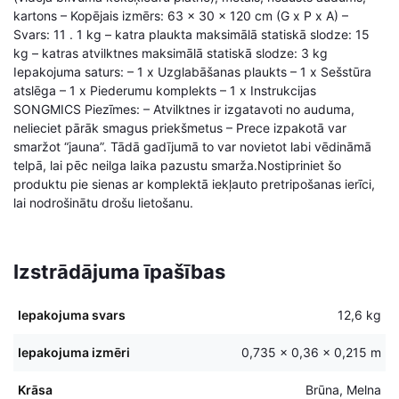
kartons – Kopējais izmērs: 63 x 30 x 120 cm (G x P x A) –
Svars: 11 . 1 kg – katra plaukta maksimālā statiskā slodze: 15
kg – katras atvilktnes maksimālā statiskā slodze: 3 kg
Iepakojuma saturs: – 1 x Uzglabāšanas plaukts – 1 x Sešstūra
atslēga – 1 x Piederumu komplekts – 1 x Instrukcijas
SONGMICS Piezīmes: – Atvilktnes ir izgatavoti no auduma,
nelieciet pārāk smagus priekšmetus – Prece izpakotā var
smaržot “jauna”. Tādā gadījumā to var novietot labi vēdināmā
telpā, lai pēc neilga laika pazustu smarža.Nostipriniet šo
produktu pie sienas ar komplektā iekļauto pretripošanas ierīci,
lai nodrošinātu drošu lietošanu.
Izstrādājuma īpašības
Iepakojuma svars
12,6 kg
Iepakojuma izmēri
0,735 × 0,36 × 0,215 m
Krāsa
Brūna, Melna