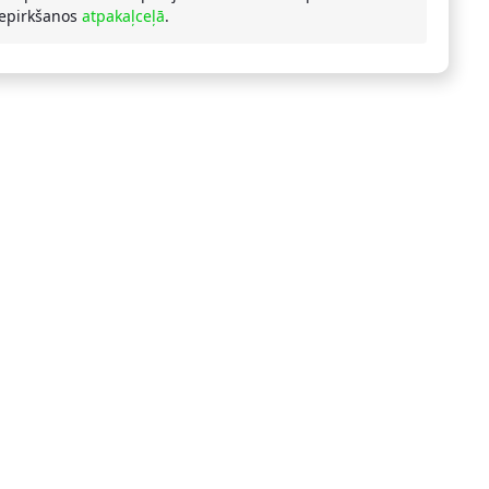
iepirkšanos
atpakaļceļā
.