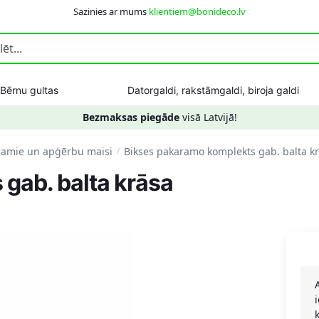
Sazinies ar mums
klientiem@bonideco.lv
Bērnu gultas
Datorgaldi, rakstāmgaldi, biroja galdi
Bezmaksas piegāde
visā Latvijā!
ramie un apģērbu maisi
Bikses pakaramo komplekts gab. balta k
/
gab. balta krāsa