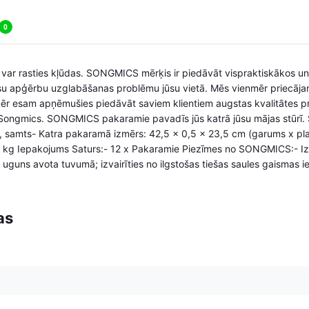
0
i, var rasties kļūdas. SONGMICS mērķis ir piedāvāt vispraktiskākos u
jūsu apģērbu uzglabāšanas problēmu jūsu vietā. Mēs vienmēr priecāja
ēr esam apņēmušies piedāvāt saviem klientiem augstas kvalitātes 
Songmics. SONGMICS pakaramie pavadīs jūs katrā jūsu mājas stūrī. Sp
ns, samts- Katra pakaramā izmērs: 42,5 x 0,5 x 23,5 cm (garums x p
5 kg Iepakojums Saturs:- 12 x Pakaramie Piezīmes no SONGMICS:- Izva
s uguns avota tuvumā; izvairīties no ilgstošas tiešas saules gaismas i
as