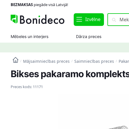
Skip
Skip
BEZMAKSAS
piegāde visā Latvijā!
to
to
navigation
content
Meklēt:
Meklēt
Izvēlne
Mēbeles un interjers
Dārza preces
Mājsaimniecības preces
Saimniecības preces
Paka
/
/
/
Bikses pakaramo komplekts 
Preces kods:
11171