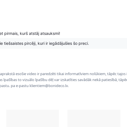
t pirmais, kurš atstāj atsauksmi!
 tiešsaistes pircēji, kuri ir iegādājušies šo preci.
 aprakstā esošie video ir paredzēti tikai informatīviem nolūkiem, tāpēc tajos
tas īpašības to vizuālo īpašību dēļ var izskatīties savādāk nekā patiesībā, tāp
-pastu. pa e-pastu klientiem@bonideco.lv.