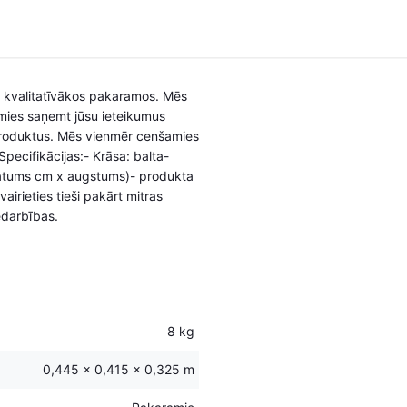
n kvalitatīvākos pakaramos. Mēs
mies saņemt jūsu ieteikumus
produktus. Mēs vienmēr cenšamies
ecifikācijas:- Krāsa: balta-
latums cm x augstums)- produkta
irieties tieši pakārt mitras
edarbības.
8 kg
0,445 × 0,415 × 0,325 m