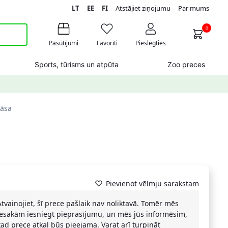
LT
EE
FI
Atstājiet ziņojumu
Par mums
0
Pasūtījumi
Favorīti
Pieslēgties
Sports, tūrisms un atpūta
Zoo preces
rāsa
Pievienot vēlmju sarakstam
Atvainojiet, šī prece pašlaik nav noliktavā. Tomēr mēs
iesakām iesniegt pieprasījumu, un mēs jūs informēsim,
kad prece atkal būs pieejama. Varat arī turpināt