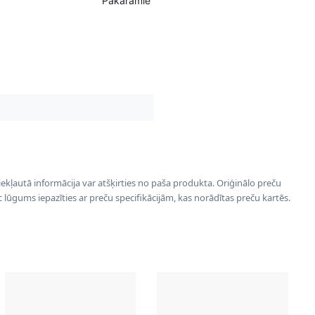
Pakaramie
 iekļautā informācija var atšķirties no paša produkta. Oriģinālo preču
ēc lūgums iepazīties ar preču specifikācijām, kas norādītas preču kartēs.