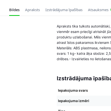
Bildes
Apraksts
Izstrādājuma īpašības
Atsauksmes
Apraksts tika tulkots automātisk
vienmēr esam priecīgi atrisināt 
produktu uzlabošanai. Mēs vienm
atrast īstos pakaramos ikvienam 
Materiāls: ABS plastmasa, neilo
svars: 1 kg- katra āķa slodze: 2,
drēbes.- Izvairieties no lietošana
Izstrādājuma īpašīb
Iepakojuma svars
Iepakojuma izmēri