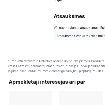
Tips
Atsauksmes
Vēl nav nevienas atsauksmes. Esie
Atsauksmes var uzrakstīt tikai tie
*Produktu attēliem ir ilustratīva nozīme un tie ir kā piemēri. Produkta
krāsas, uzraksti, parametri, izmēri, izmēri, funkcijas un/vai jebkuras ci
Ja jums ir kādi jautājumi, mēs vienmēr gaidām jūsu pieprasījumu uz e
Apmeklētāji interesējās arī par