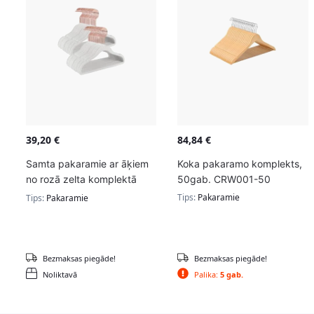
39,20
€
84,84
€
Samta pakaramie ar āķiem
Koka pakaramo komplekts,
no rozā zelta komplektā
50gab. CRW001-50
50gab.
Tips:
Pakaramie
Tips:
Pakaramie
Bezmaksas piegāde!
Bezmaksas piegāde!
Noliktavā
Palika:
5 gab.