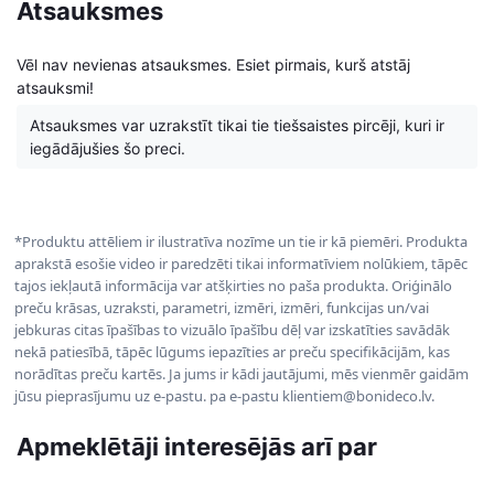
Atsauksmes
Vēl nav nevienas atsauksmes. Esiet pirmais, kurš atstāj
atsauksmi!
Atsauksmes var uzrakstīt tikai tie tiešsaistes pircēji, kuri ir
iegādājušies šo preci.
*Produktu attēliem ir ilustratīva nozīme un tie ir kā piemēri. Produkta
aprakstā esošie video ir paredzēti tikai informatīviem nolūkiem, tāpēc
tajos iekļautā informācija var atšķirties no paša produkta. Oriģinālo
preču krāsas, uzraksti, parametri, izmēri, izmēri, funkcijas un/vai
jebkuras citas īpašības to vizuālo īpašību dēļ var izskatīties savādāk
nekā patiesībā, tāpēc lūgums iepazīties ar preču specifikācijām, kas
norādītas preču kartēs. Ja jums ir kādi jautājumi, mēs vienmēr gaidām
jūsu pieprasījumu uz e-pastu. pa e-pastu klientiem@bonideco.lv.
Apmeklētāji interesējās arī par