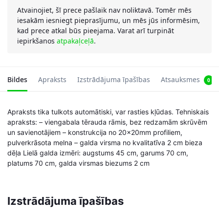
Atvainojiet, šī prece pašlaik nav noliktavā. Tomēr mēs
iesakām iesniegt pieprasījumu, un mēs jūs informēsim,
kad prece atkal būs pieejama. Varat arī turpināt
iepirkšanos
atpakaļceļā
.
Bildes
Apraksts
Izstrādājuma īpašības
Atsauksmes
0
Apraksts tika tulkots automātiski, var rasties kļūdas. Tehniskais
apraksts: – viengabala tērauda rāmis, bez redzamām skrūvēm
un savienotājiem – konstrukcija no 20x20mm profiliem,
pulverkrāsota melna – galda virsma no kvalitatīva 2 cm bieza
dēļa Lielā galda izmēri: augstums 45 cm, garums 70 cm,
platums 70 cm, galda virsmas biezums 2 cm
Izstrādājuma īpašības