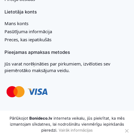
Lietotāja konts
Mans konts
Pasūtījuma informācija
Preces, kas iepatikušās
Pieejamas apmaksas metodes
Jūs varat norēķināties par pirkumiem, izvēloties sev
piemērotāko maksājuma veidu.
Copyright © 2026 MB „Bonideco“. Visas tiesības aizsargātas
Pārlūkojot
Bonideco.lv
interneta veikalu, jūs piekrītat, ka mēs
izmantojam sīkdatnes, lai nodrošinātu vienmērīgu iepirkšanās
pieredzi.
Vairāk informācijas