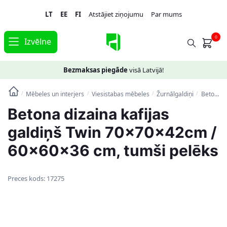
Skip
Skip
LT
EE
FI
Atstājiet ziņojumu
Par mums
to
to
navigation
content
0
Izvēlne
Bezmaksas piegāde
visā Latvijā!
Mēbeles un interjers
Viesistabas mēbeles
Žurnālgaldiņi
Betona dizaina kafijas galdiņš Twin 70x70x42cm / 60x60x36 cm, tumši pelēks
/
/
/
/
Betona dizaina kafijas
galdiņš Twin 70x70x42cm /
60x60x36 cm, tumši pelēks
Preces kods:
17275