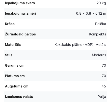
Iepakojuma svars
20 kg
Iepakojuma izmēri
0,8 × 0,8 × 0,12 m
Krāsa
Pelēka
Žurnālgaldiņa tips
Komplekts
Materiāls
Kokskaidu plātne (MDP), Metāls
Stils
Moderns
Garums cm
70
Platums cm
70
Augstums cm
45
Izcelsmes valsts
Polija