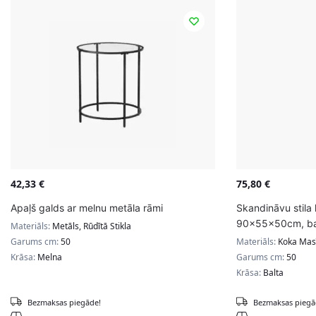
42,33
€
75,80
€
Apaļš galds ar melnu metāla rāmi
Skandināvu stila 
90x55x50cm, ba
Materiāls:
Metāls, Rūdītā Stikla
Garums cm:
50
Materiāls:
Koka Masī
Krāsa:
Melna
Garums cm:
50
Krāsa:
Balta
Bezmaksas piegāde!
Bezmaksas piegā