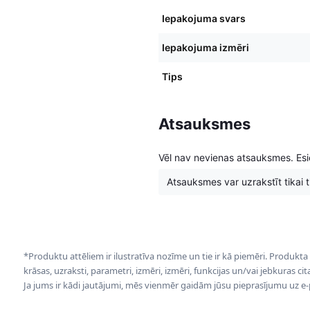
Iepakojuma svars
Iepakojuma izmēri
Tips
Atsauksmes
Vēl nav nevienas atsauksmes. Esie
Atsauksmes var uzrakstīt tikai tie
*Produktu attēliem ir ilustratīva nozīme un tie ir kā piemēri. Produkta
krāsas, uzraksti, parametri, izmēri, izmēri, funkcijas un/vai jebkuras ci
Ja jums ir kādi jautājumi, mēs vienmēr gaidām jūsu pieprasījumu uz e