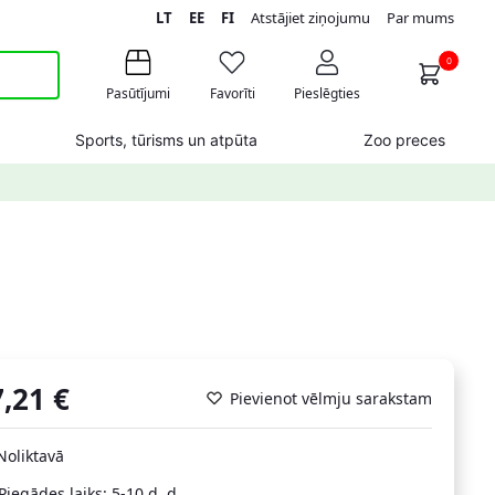
LT
EE
FI
Atstājiet ziņojumu
Par mums
0
Pasūtījumi
Favorīti
Pieslēgties
Sports, tūrisms un atpūta
Zoo preces
7,21
€
Pievienot vēlmju sarakstam
Noliktavā
Piegādes laiks: 5-10 d. d.