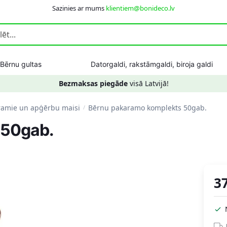
Sazinies ar mums
klientiem@bonideco.lv
Bērnu gultas
Datorgaldi, rakstāmgaldi, biroja galdi
Bezmaksas piegāde
visā Latvijā!
ramie un apģērbu maisi
Bērnu pakaramo komplekts 50gab.
/
 50gab.
3