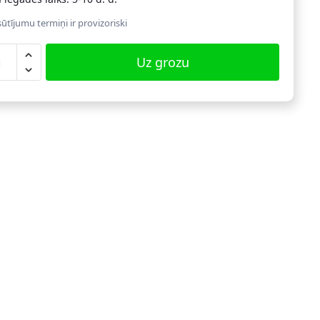
ūtījumu termiņi ir provizoriski
nu
Uz grozu
aramo
plekts
ab.
dzums