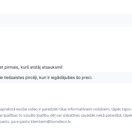
t pirmais, kurš atstāj atsauksmi!
 tiešsaistes pircēji, kuri ir iegādājušies šo preci.
 aprakstā esošie video ir paredzēti tikai informatīviem nolūkiem, tāpēc tajos
tas īpašības to vizuālo īpašību dēļ var izskatīties savādāk nekā patiesībā, tāp
-pastu. pa e-pastu klientiem@bonideco.lv.