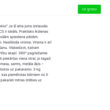
Uz grozu
klu!” Ja šī aina jums izklausās
ir ideāls. Praktisks ikdienas
itinošām spiediena pēdām.
 Neslīdoša virsma: Virsma ir arī
ēšanu. Visbeidzot, katram
ārtību skapī. 360° pagriežamie
 piekārtas viena otrai, jo tagad
stmasa, samts, metāla āķis –
slodze uz pakaramo: 3 kg
 kas piemērotas bērniem no 0
pakariet mitras drēbes uz