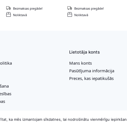
Bezmaksas piegāde!
Bezmaksas piegāde!
Noliktavā
Noliktavā
Lietotāja konts
olitika
Mans konts
Pasūtījuma informācija
Preces, kas iepatikušās
ešana
esības
bas
krītat, ka mēs izmantojam sīkdatnes, lai nodrošinātu vienmērīgu iepirkšan
Copyright © 2026 MB „Bonideco“. Visas tiesības aizsargātas