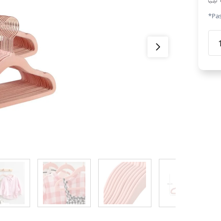
*Pas
Bēr
pak
kom
50g
dau