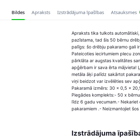
Bildes
Apraksts
Izstrādājuma īpašības
Atsauksmes
Apraksts tika tulkots automātiski,
pazīstama, tad šis 50 bērnu drēb
palīgs: šo drēbju pakaramo gali ir
Pateicoties iecirtumiem plecu zon
pārklāta ar augstas kvalitātes sa
apģērbam ir sava ērta mājvieta! Ļ
metāla āķi palīdz sakārtot pakara
viņi beidzot var izvēlēties sev ap
Pakaramā izmērs: 30 x 0,5 x 20,
Piegādes komplekts:- 50 x bērnu
līdz 6 gadu vecumam.- Nekariet 
pakaramiem .- Neizmantojiet šos
Izstrādājuma īpašīb