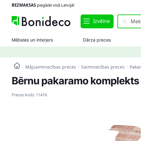
Skip
Skip
BEZMAKSAS
piegāde visā Latvijā!
to
to
navigation
content
Meklēt:
Meklēt
Izvēlne
Mēbeles un interjers
Dārza preces
Mājsaimniecības preces
Saimniecības preces
Paka
/
/
/
Bērnu pakaramo komplekts
Preces kods:
11418