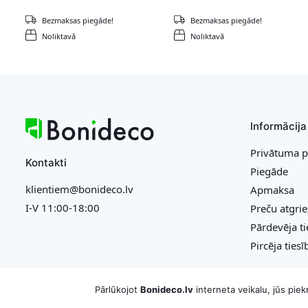
Bezmaksas piegāde!
Bezmaksas piegāde!
Noliktavā
Noliktavā
Informācija
Privātuma p
Kontakti
Piegāde
klientiem@bonideco.lv
Apmaksa
I-V 11:00-18:00
Preču atgri
Pārdevēja ti
Pircēja tiesī
Pārlūkojot
Bonideco.lv
interneta veikalu, jūs pie