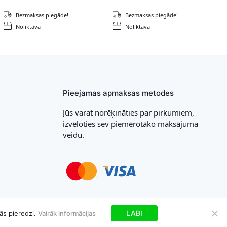
Bezmaksas piegāde!
Bezmaksas piegāde!
Noliktavā
Noliktavā
Pieejamas apmaksas metodes
Jūs varat norēķināties par pirkumiem,
izvēloties sev piemērotāko maksājuma
veidu.
LABI
ās pieredzi.
Vairāk informācijas