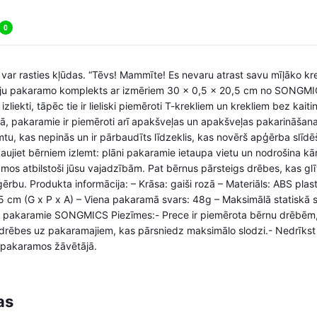
0
 var rasties kļūdas. “Tēvs! Mammīte! Es nevaru atrast savu mīļāko kre
ju pakaramo komplekts ar izmēriem 30 x 0,5 x 20,5 cm no SONGMICS 
 izliekti, tāpēc tie ir lieliski piemēroti T-krekliem un krekliem bez ka
ā, pakaramie ir piemēroti arī apakšveļas un apakšveļas pakarināšanai.
mtu, kas nepinās un ir pārbaudīts līdzeklis, kas novērš apģērba slīd
aujiet bērniem izlemt: plāni pakaramie ietaupa vietu un nodrošina k
mos atbilstoši jūsu vajadzībām. Pat bērnus pārsteigs drēbes, kas glīti
ģērbu. Produkta informācija: – Krāsa: gaiši rozā – Materiāls: ABS pla
5 cm (G x P x A) – Viena pakaramā svars: 48g – Maksimālā statiskā 
 pakaramie SONGMICS Piezīmes:- Prece ir piemērota bērnu drēbēm,
drēbes uz pakaramajiem, kas pārsniedz maksimālo slodzi.- Nedrīkst 
 pakaramos žāvētājā.
as