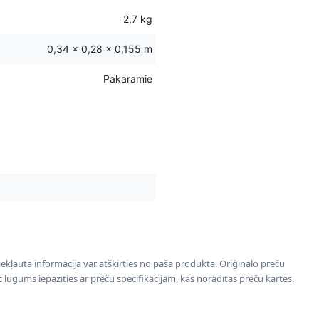
2,7 kg
0,34 × 0,28 × 0,155 m
Pakaramie
 iekļautā informācija var atšķirties no paša produkta. Oriģinālo preču
ēc lūgums iepazīties ar preču specifikācijām, kas norādītas preču kartēs.