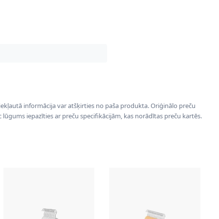
 iekļautā informācija var atšķirties no paša produkta. Oriģinālo preču
ēc lūgums iepazīties ar preču specifikācijām, kas norādītas preču kartēs.