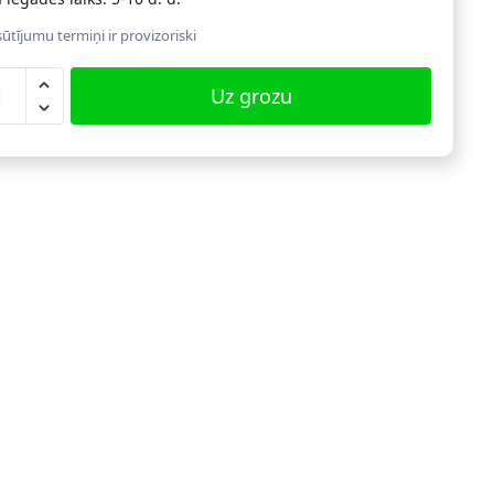
ūtījumu termiņi ir provizoriski
nu
Uz grozu
aramo
plekts
ab.,
tā
sā
dzums