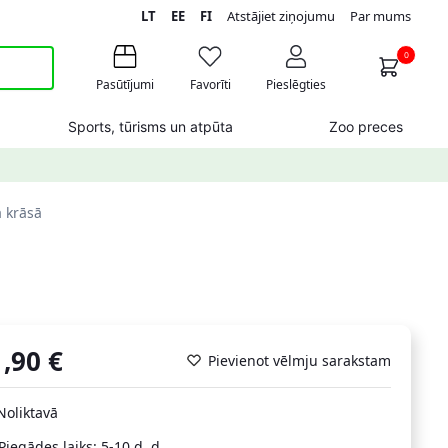
LT
EE
FI
Atstājiet ziņojumu
Par mums
0
Pasūtījumi
Favorīti
Pieslēgties
Sports, tūrisms un atpūta
Zoo preces
 krāsā
1,90
€
Pievienot vēlmju sarakstam
Noliktavā
Piegādes laiks: 5-10 d. d.