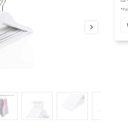
*Pas
Bēr
pak
kom
20g
bal
krā
dau