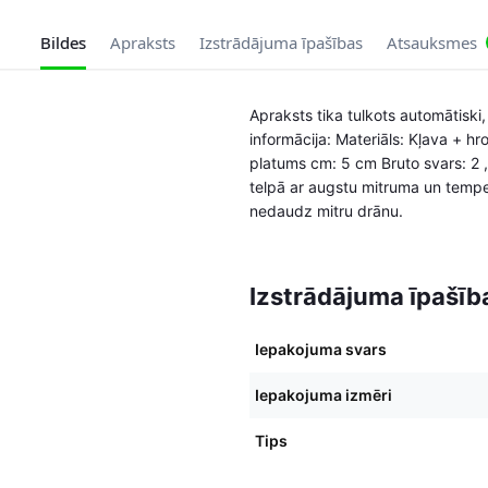
Bildes
Apraksts
Izstrādājuma īpašības
Atsauksmes
Apraksts tika tulkots automātiski
informācija: Materiāls: Kļava + h
platums cm: 5 cm Bruto svars: 2 
telpā ar augstu mitruma un temper
nedaudz mitru drānu.
Izstrādājuma īpašīb
Iepakojuma svars
Iepakojuma izmēri
Tips