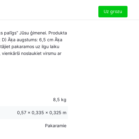
Uz grozu
gs palīgs” Jūsu ģimenei. Produkta
A x D) Āķa augstums: 6,5 cm Āķa
ājiet pakaramos uz ilgu laiku
 vienkārši noslaukiet virsmu ar
8,5 kg
0,57 × 0,335 × 0,325 m
Pakaramie