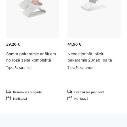
39,20
€
41,90
€
Samta pakaramie ar āķiem
Nenostiprināti bikšu
no rozā zelta komplektā
pakaramie 20gab. balta
50gab.
krāsa
Tips:
Pakaramie
Tips:
Pakaramie
Bezmaksas piegāde!
Bezmaksas piegāde!
Noliktavā
Noliktavā