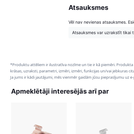
Atsauksmes
Vēl nav nevienas atsauksmes. Esie
Atsauksmes var uzrakstīt tikai tie
*Produktu attēliem ir ilustratīva nozīme un tie ir kā piemēri. Produkta
krāsas, uzraksti, parametri, izmēri, izmēri, funkcijas un/vai jebkuras ci
Ja jums ir kādi jautājumi, mēs vienmēr gaidām jūsu pieprasījumu uz e
Apmeklētāji interesējās arī par