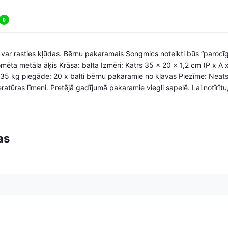
0
, var rasties kļūdas. Bērnu pakaramais Songmics noteikti būs “parocī
romēta metāla āķis Krāsa: balta Izmēri: Katrs 35 x 20 x 1,2 cm (P x 
,35 kg piegāde: 20 x balti bērnu pakaramie no kļavas Piezīme: Neatst
atūras līmeni. Pretējā gadījumā pakaramie viegli sapelē. Lai notīrītu,
as