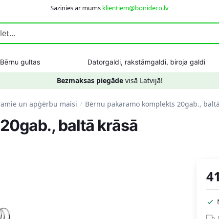
Sazinies ar mums
klientiem@bonideco.lv
Bērnu gultas
Datorgaldi, rakstāmgaldi, biroja galdi
Bezmaksas piegāde
visā Latvijā!
ramie un apģērbu maisi
Bērnu pakaramo komplekts 20gab., baltā
/
0gab., baltā krāsā
4