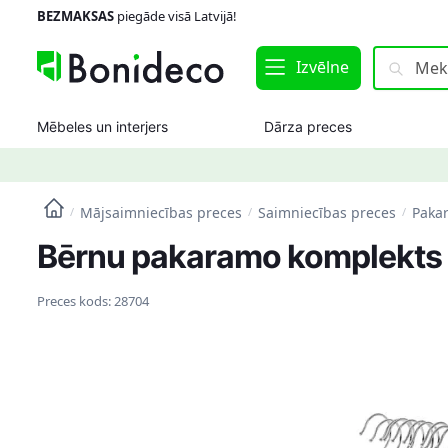
Skip
Skip
BEZMAKSAS
piegāde visā Latvijā!
to
to
navigation
content
Meklēt:
Meklēt
Izvēlne
Mēbeles un interjers
Dārza preces
Mājsaimniecības preces
Saimniecības preces
Paka
/
/
/
Bērnu pakaramo komplekts 2
Preces kods:
28704