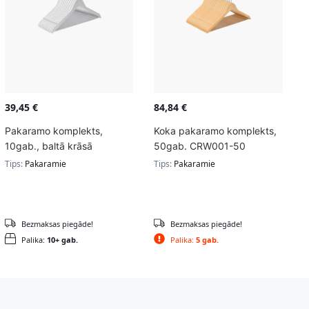
39,45
€
84,84
€
Pakaramo komplekts,
Koka pakaramo komplekts,
10gab., baltā krāsā
50gab. CRW001-50
Tips:
Pakaramie
Tips:
Pakaramie
Bezmaksas piegāde!
Bezmaksas piegāde!
Palika:
10+ gab.
Palika:
5 gab.