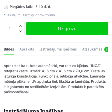
Piegādes laiks: 5-10 d. d.
*Pasūtījumu termiņi ir provizoriski
Bērnu
Uz grozu
kumode
Inga
41.6x41.6x70.6cm,
melna
Bildes
Apraksts
Izstrādājuma īpašības
Atsauksmes
0
daudzums
Apraksts tika tulkots automātiski, var rasties kļūdas. “INGA”
rotaļlietu kaste. Izmēri: 41,6 cm x 41,6 cm x 70,6 cm. Cieta un
izturīga konstrukcija. Funkcionāla, ietilpīga atvilktne. Laminēta
mēbeļu plāksne. UV apdruka tiek fiksēta ar laminātu. Produkts
ir izgatavots no sertificētām izejvielām. Produkts ir paredzēts
pašmontēšanai.
Izstrādājuma īpašības