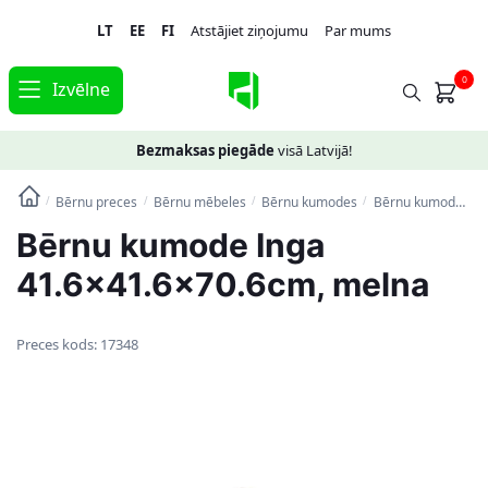
Skip
Skip
LT
EE
FI
Atstājiet ziņojumu
Par mums
to
to
navigation
content
0
Izvēlne
Bezmaksas piegāde
visā Latvijā!
Bērnu preces
Bērnu mēbeles
Bērnu kumodes
Bērnu kumode Inga 41.6×41.6×70.6cm, melna
/
/
/
/
Bērnu kumode Inga
41.6×41.6×70.6cm, melna
Preces kods:
17348