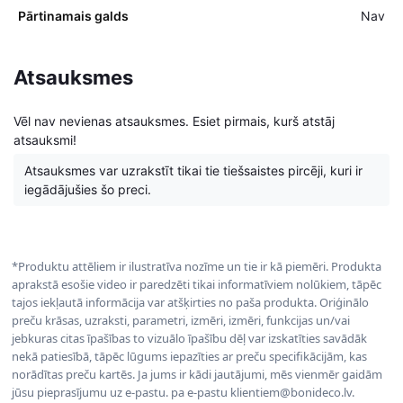
Pārtinamais galds
Nav
Atsauksmes
Vēl nav nevienas atsauksmes. Esiet pirmais, kurš atstāj
atsauksmi!
Atsauksmes var uzrakstīt tikai tie tiešsaistes pircēji, kuri ir
iegādājušies šo preci.
*Produktu attēliem ir ilustratīva nozīme un tie ir kā piemēri. Produkta
aprakstā esošie video ir paredzēti tikai informatīviem nolūkiem, tāpēc
tajos iekļautā informācija var atšķirties no paša produkta. Oriģinālo
preču krāsas, uzraksti, parametri, izmēri, izmēri, funkcijas un/vai
jebkuras citas īpašības to vizuālo īpašību dēļ var izskatīties savādāk
nekā patiesībā, tāpēc lūgums iepazīties ar preču specifikācijām, kas
norādītas preču kartēs. Ja jums ir kādi jautājumi, mēs vienmēr gaidām
jūsu pieprasījumu uz e-pastu. pa e-pastu klientiem@bonideco.lv.