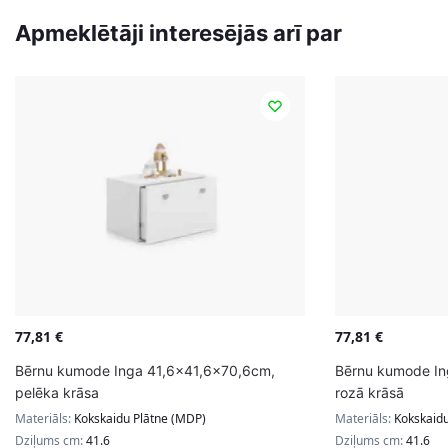
Apmeklētāji interesējās arī par
77,81
€
77,81
€
Bērnu kumode Inga 41,6×41,6×70,6cm,
Bērnu kumode In
pelēka krāsa
rozā krāsā
Materiāls:
Kokskaidu Plātne (MDP)
Materiāls:
Kokskaidu
Dziļums cm:
41.6
Dziļums cm:
41.6